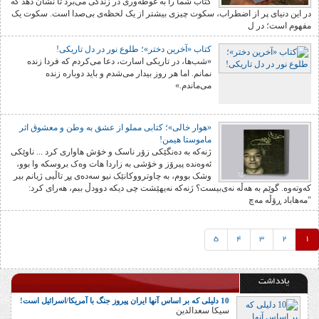
کتاب شما را به غوطه‌وری در زندگی می‌برد تا نشان دهد که
در این دنیای پر از اضطراب، سکوت چیزی بیشتر از یک لحظه‌ی بی‌صدا است. سکوت یک
مفهوم است؛ در ل
کتاب «آخرین دختر»؛ طلوع نور در دل تاریکی!
«شب‌ها، در تاریکی اسارت، دعا می‌کردم که فردا زنده
نمانم. اما هر روز بیدار می‌شدم و باید دوباره زنده
می‌ماندم.»
«هوار خالی»؛ کتابی مملو از عشق به وطن و معشوق اثر
ماموستا هیمن!
ژنەکە بە دەنگێکی زۆر ناسک و خۆش هاواری کرد ... ناوێکی
ئەوەندە پیرۆز و خۆشی بە زاردا هات وەک بروسکە وا بوو،
وشک بووم، بە چاوترووکانێک نیو سەدەی پڕ تاڵیی ژیانم بیر
کەوتەوە. گوێم بە هەڵە نەی‌بیست؟ ژنەکە نەیهێشت چی دیکە دوودڵ ببم، هەرای کرد:
"مەهاباد ڕۆڵە مەچ
5
4
3
2
1
یادداشت
10 دلیلی که بر اساس آنها ایران پیروز جنگ با آمریکا/اسرائیل است!
سیکا سعدالدین