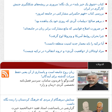
کتاب «شوق یک خیز بلند» در یک نگاه؛ مروری بر ریشه‌های شکل‎گیری جنبش
کارگری در ایران
بررسی کتاب «فهم حکمرانی مشارکتی در جامعه امروز»
د.برهم صالح؛ دیپلمات کُردی که روزی خود یک پناهنده بود!
در ضرورت اصلاح قوانینی که مانع مشارکت برابر زنان در جامعه‌اند!
چرا بحران روابط آمریکا و ونزوئلا اوج گرفت؟
آیا ترکیه را باید معمار جدید امنیت منطقه دانست؟
مراد اوجالان از «واقعیت کُردی» و «روند انتقالی» در ترکیه چیست؟
ادبیات
زبان روح جامعه است و پاسداری از آن یعنی حفظ
میراث گذشته برای آیندگان!
گفت‌وگو با فریدون سامان، سردبیر فصل‌نامه
تخصصی کُردی «زمان و زار»
ستایش دیرهنگام از مردی که فرهنگ کردستان را زنده نگاه
داشت
گزارشی در پاسداشت استاد فقید «عبدالحمید حیرت