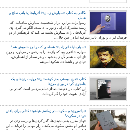
نگاهی به کتاب «سیاوش زمان»؛ آذربایجان؛ بانی صلح و
تعامل
رسول‌زاده در این اثر از شخصیت سیاوش شاهنامه، که
ریشه مشترک ایرانی و تورانی داشت، الگو می‌گیرد. وی
آذربایجان را به سیاوش تشبیه می‌کند که فرهنگش از دو
فرهنگ ایران و توران تاثیر پذیرفته اما در عین حال ...
«سواره ایلخانی‌زاده»؛ شعلەای کە در اوج خاموش شد!
سواره شاعری بود که واژه‌ها را به رقص در می‌آورد و روحِ
تازه‌ای به شعر کُردی بخشید. در هر سطر از اشعارش،
دنیای نو و ناشناخته‌ شکوفا می‌شد
کتاب «هیچ دوستی بجز کوهستان»؛ روایت رنج‌های یک
پناه‌جوی کُرد در ورای مرزها
این کتاب، در حقیقت صدای تمام مردمی است که در پی
آزادی، هویت خود را گم کرده‌اند.
«پیاده‌روی؛ و سکوت، در زمانه‌ی هیاهو»؛ کتابی برای یافتن
خود در سکوت!
جهان مدرن یعنی ندیدن‌ها، گذر کردن‌ها و پرسە زدن در
هیاهو؛ او مشق سکوت می‌کند تا راز تنهایی را دریابد ... این