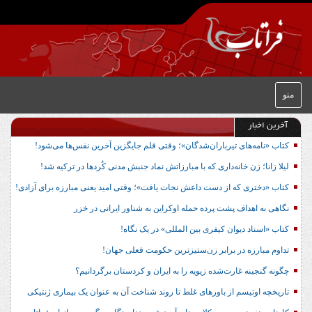
منو
آخرین اخبار
کتاب «نامه‌های تیرباران‌شدگان»؛ وقتی قلم جایگزین آخرین نفس‌ها می‌شود!
لیلا زانا؛ زن خانه‌داری که با مبارزاتش نماد جنبش مدنی کُردها در ترکیه شد!
کتاب «دختری که از دست داعش نجات یافت»؛ وقتی امید یعنی مبارزه برای آزادی!
نگاهی به اهداف پشت پرده حمله اوکراین به شناور ایرانی در خزر
کتاب «اسناد دیوان کیفری بین المللی» در یک نگاه!
تداوم مبارزه در برابر زن‌ستیزترین حکومت فعلی جهان!
چگونه گنجینه غارت‌شده زیویه را به ایران و کردستان برگردانیم؟
تاریخچه اوتیسم از باورهای غلط تا روند شناخت آن به عنوان یک بیماری ژنتیکی