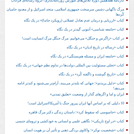
کارنامه هفدهمین دوره کلاس‌های آموزش روزنامه‌نگاری–گروه رسانه‌ای فراتاب
مرگ ناگهانی دشمن سرسخت جمهوری اسلامی، متحد اسرائیل و از معدود حامیان
کُردها
کتاب «ارزیابی و درمان عدم تعادل عضلانی (رویکرد جاندا)» در یک نگاه
کتاب «جامعه شناسی» آنتونی گیدنز در یک نگاه
در کتاب «زاگرس و جنگل» می‌خوانیم: مرگ جنگل مرگ انسانیت است!
کتاب «رساله در تاریخ ادیان» در یک نگاه
کتاب «جامعه ایران و مسئله هم‌بستگی» در یک نگاه
کتاب «تجلی مسئولیت بین المللی دولت‌ها در تداوم نظم جهانی» در یک نگاه
کتاب «تاریخ گم‌شده و ناگفته کُرد» در یک نگاه
کتاب «دلیل پریدنم»؛ جهانی که بلندتر می‌بیند، آرام‌تر می‌شنود و کندتر ادامه
می‌دهد!
ایران و اما و اگرهای گذار از وضعیت «تعلیق تمدنی»
10 دلیلی که بر اساس آنها ایران پیروز جنگ با آمریکا/اسرائیل است!
کتاب «جاسوسی که سقوط کرد»؛ داستان زندگی دکتر مرگ قاهره
کتاب «در اوج تاریکی»؛ نگاهی علمی و انسانی به خودکشی و ترومای جنسی
کتاب «شخصیت نوکر»؛ واکاوی بردگی ذهنی و تأثیر آن بر هویت انسان