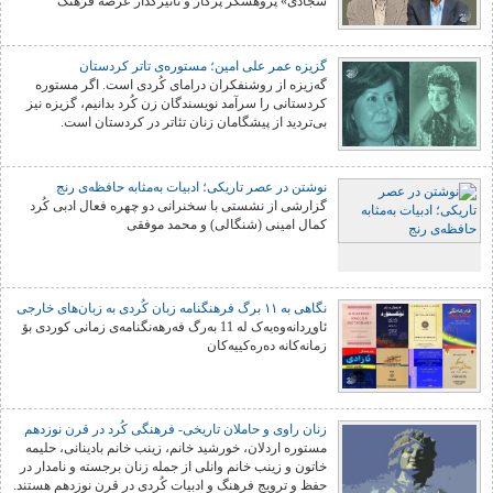
سجادی» پژوهشگر پرکار و تاثیرگذار عرصه فرهنگ
گزیزه عمر علی امین؛ مستوره‌ی تاتر کردستان
گه‌زیزه از روشنفکران درامای کُردی است. اگر مستوره
کردستانی را سرآمد نویسندگان زن کُرد بدانیم، گزیزه نیز
بی‌تردید از پیشگامان زنان تئاتر در کردستان است.
نوشتن در عصر تاریکی؛ ادبیات به‌مثابه حافظه‌ی رنج
گزارشی از نشستی با سخنرانی دو چهره فعال ادبی کُرد
کمال امینی (شنگالی) و محمد موفقی
نگاهی به ۱۱ برگ فرهنگنامه زبان کُردی به زبان‌های خارجی
ئاوڕدانەوەیەک لە 11 بەرگ فەرهەنگنامەی زمانی کوردی بۆ
زمانەکانە دەرەکییەکان
زنان راوی و حاملان تاریخی- فرهنگی کُرد در قرن نوزدهم
مستوره اردلان، خورشید خانم، زینب خانم بادینانی، حلیمه
خاتون و زینب خانم وانلی از جمله زنان برجسته و نامدار در
حفظ و ترویج فرهنگ و ادبیات کُردی در قرن نوزدهم هستند.