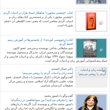
کتاب «چێشتی مجێور»؛ شاهکار استاد هژار در ادبیات کُردی
«چێشتی مجێور» یکی از برجسته‌ترین کتاب‌های زبان و
ادبیات کُردی معاصر است که معنی تحت اللفظی آن «شلم
شوربا» است.
کتاب«ڕێنووسی کوردی»؛ از نخستین‌ها در آموزش رسم
الخط کُردی
حیم سلطانی شاعر، نویسنده و مترجم، عضو کانون
نویسندگان و مترجمین ایران، مدیرکل و مسئول موسسه
سۆما، متولد ۱۳۴۷ مهاباد دکترای زبان و ادبیات فارسی و از
جمله پیشکسوتانی آموزش زبان و ادبیات کُردی است.
دکتر جمال احمدی
آینده زبان و ادبیات کُردی را روشن می‌بینم!
گفت‌وگوی فراتاب (کژال حمیدی) با د.جمال احمدی ،عضو
هیات علمی دانشگاه آزاد اسلامی سنندج و رئیس مرکز
تحقیقات کردستان شناسی.
گفت‌وگو با دلسوز محمد
خود را معرفی می‌کنید؟ من سوءتفاهمی در زندگی‌ام!
دلسوز محمد شاعر و نویسنده کُرد: اگرچە با زبان‌های
عربی، هلندی و انگلیسی آشنایی دارم، اما زبان کُردی زبان