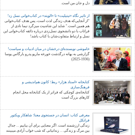
دل و جان من است.
از تاثیر نگاه «تیتیلیت» تا «الویتد» در کتاب‌خوانی نسل زد!
"از آنجایی‌که هدف زندگی لذت است، پس هدف کتاب‌خوانی
هم همین است." شاید این شاه‌بیت میزگرد نیما نادی از
فراتاب با دو دانشجوی نسل‌زدی درباره ذائقه کتاب‌خوانی این
نسل و ارتباط متفاوت‌شان با کتاب باشد!
خاموشی نویسندەای درخشان در میان ادبیات و سیاست!
گزارشی به بهانه درگذشت خورخه ماریو پدرو بارگاس یوسا
(1936-2025)
کتابخانه «استاد هژار» ربط؛ کانون هم‌اندیشی و
فرهنگ‌سازی
کتابخانه‌ی کوچکی که فراتر از یک کتابخانه محل انجام
کارهای بزرگ است
معرفی کتاب: انسان در جستجوی معنا؛ شاهکار ویکتور
فرانکل
زندگی ارزشمند است. اگر معنایی برای آن بیابیم ... جدال
بین مرگ و زندگی ... زندانیانی که شب خواب آزادی میبینند