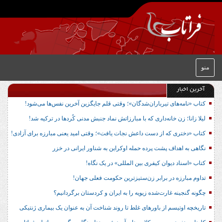
منو
آخرین اخبار
کتاب «نامه‌های تیرباران‌شدگان»؛ وقتی قلم جایگزین آخرین نفس‌ها می‌شود!
لیلا زانا؛ زن خانه‌داری که با مبارزاتش نماد جنبش مدنی کُردها در ترکیه شد!
کتاب «دختری که از دست داعش نجات یافت»؛ وقتی امید یعنی مبارزه برای آزادی!
نگاهی به اهداف پشت پرده حمله اوکراین به شناور ایرانی در خزر
کتاب «اسناد دیوان کیفری بین المللی» در یک نگاه!
تداوم مبارزه در برابر زن‌ستیزترین حکومت فعلی جهان!
چگونه گنجینه غارت‌شده زیویه را به ایران و کردستان برگردانیم؟
تاریخچه اوتیسم از باورهای غلط تا روند شناخت آن به عنوان یک بیماری ژنتیکی