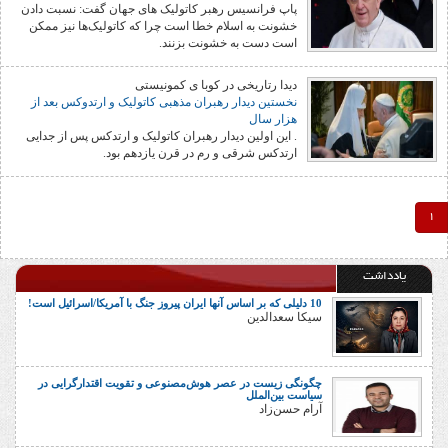
پاپ فرانسیس رهبر کاتولیک های جهان گفت: نسبت دادن
خشونت به اسلام خطا است چرا که کاتولیک‌ها نیز ممکن
است دست به خشونت بزنند.
دیدا رتاریخی در کوبا ی کمونیستی
نخستین دیدار رهبران مذهبی کاتولیک و ارتدوکس بعد از
هزار سال
. این اولین دیدار رهبران کاتولیک و ارتدکس پس از جدایی
ارتدکس شرقی و رم در قرن یازدهم بود.
1
یادداشت
10 دلیلی که بر اساس آنها ایران پیروز جنگ با آمریکا/اسرائیل است!
سیکا سعدالدین
چگونگی زیست در عصر هوش‌مصنوعی و تقویت اقتدارگرایی در
سیاست بین‌الملل
آرام حسن‌زاد