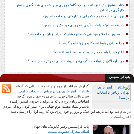
کتاب «شوق یک خیز بلند» در یک نگاه؛ مروری بر ریشه‌های شکل‎گیری جنبش
کارگری در ایران
بررسی کتاب «فهم حکمرانی مشارکتی در جامعه امروز»
د.برهم صالح؛ دیپلمات کُردی که روزی خود یک پناهنده بود!
در ضرورت اصلاح قوانینی که مانع مشارکت برابر زنان در جامعه‌اند!
چرا بحران روابط آمریکا و ونزوئلا اوج گرفت؟
آیا ترکیه را باید معمار جدید امنیت منطقه دانست؟
مراد اوجالان از «واقعیت کُردی» و «روند انتقالی» در ترکیه چیست؟
پاپ فرانسیس
گزارش فراتاب از مهمترین تحولات سالی که گذشت:
2016؛ از آتش بازی تهران -ریاض تا انتخاب ترامپ!
سال 2016 سال خوبی برای مردم جهان نبود. گرچه
اتفاقات زیادی رخ داد که می‌تواند تا حدودی امیدوارکننده
باشد و نشان‌دهنده عزم جهانی برای بهتر کردن زندگی مردم
در تمام دنیا بود اما بازهم این جنگ و ترور و خون‌ریزی بود که رتبه اول را در میان همه
اخبار داشت...
پاپ فرانسیس رهبر کاتولیک های جهان:
اسلام محرک خشونت‌ نیست