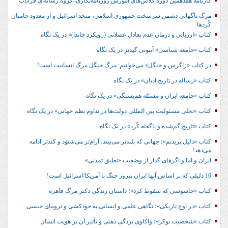
کارنامه هفدهمین دوره کلاس‌های آموزش روزنامه‌نگاری–گروه رسانه‌ای فراتاب
مرگ ناگهانی دشمن سرسخت جمهوری اسلامی، متحد اسرائیل و از معدود حامیان
کُردها
کتاب «ارزیابی و درمان عدم تعادل عضلانی (رویکرد جاندا)» در یک نگاه
کتاب «جامعه شناسی» آنتونی گیدنز در یک نگاه
در کتاب «زاگرس و جنگل» می‌خوانیم: مرگ جنگل مرگ انسانیت است!
کتاب «رساله در تاریخ ادیان» در یک نگاه
کتاب «جامعه ایران و مسئله هم‌بستگی» در یک نگاه
کتاب «تجلی مسئولیت بین المللی دولت‌ها در تداوم نظم جهانی» در یک نگاه
کتاب «تاریخ گم‌شده و ناگفته کُرد» در یک نگاه
کتاب «دلیل پریدنم»؛ جهانی که بلندتر می‌بیند، آرام‌تر می‌شنود و کندتر ادامه
می‌دهد!
ایران و اما و اگرهای گذار از وضعیت «تعلیق تمدنی»
10 دلیلی که بر اساس آنها ایران پیروز جنگ با آمریکا/اسرائیل است!
کتاب «جاسوسی که سقوط کرد»؛ داستان زندگی دکتر مرگ قاهره
کتاب «در اوج تاریکی»؛ نگاهی علمی و انسانی به خودکشی و ترومای جنسی
کتاب «شخصیت نوکر»؛ واکاوی بردگی ذهنی و تأثیر آن بر هویت انسان