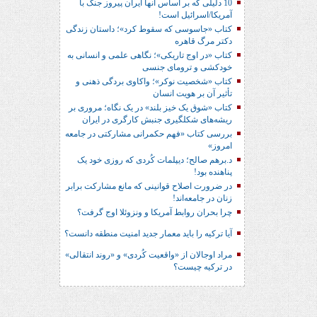
10 دلیلی که بر اساس آنها ایران پیروز جنگ با
آمریکا/اسرائیل است!
کتاب «جاسوسی که سقوط کرد»؛ داستان زندگی
دکتر مرگ قاهره
کتاب «در اوج تاریکی»؛ نگاهی علمی و انسانی به
خودکشی و ترومای جنسی
کتاب «شخصیت نوکر»؛ واکاوی بردگی ذهنی و
تأثیر آن بر هویت انسان
کتاب «شوق یک خیز بلند» در یک نگاه؛ مروری بر
ریشه‌های شکل‎گیری جنبش کارگری در ایران
بررسی کتاب «فهم حکمرانی مشارکتی در جامعه
امروز»
د.برهم صالح؛ دیپلمات کُردی که روزی خود یک
پناهنده بود!
در ضرورت اصلاح قوانینی که مانع مشارکت برابر
زنان در جامعه‌اند!
چرا بحران روابط آمریکا و ونزوئلا اوج گرفت؟
آیا ترکیه را باید معمار جدید امنیت منطقه دانست؟
مراد اوجالان از «واقعیت کُردی» و «روند انتقالی»
در ترکیه چیست؟