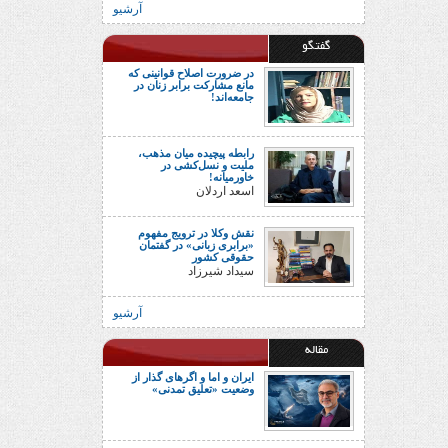
آرشیو
گفتگو
در ضرورت اصلاح قوانینی که
مانع مشارکت برابر زنان در
جامعه‌اند!
رابطه پیچیده میان مذهب،
ملیت و نسل‌کشی در
خاورمیانه!
اسعد اردلان
نقش وکلا در ترویج مفهوم
«برابری زبانی» در گفتمان
حقوقی کشور
سیداد شیرزاد
آرشیو
مقاله
ایران و اما و اگرهای گذار از
وضعیت «تعلیق تمدنی»