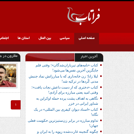
صفحه اصلی
سیاسی
بین الملل
استان ها
اجتماع
ماکرون در بغ
آخرین اخبار
کتاب «نامه‌های تیرباران‌شدگان»؛ وقتی قلم
جایگزین آخرین نفس‌ها می‌شود!
لیلا زانا؛ زن خانه‌داری که با مبارزاتش نماد جنبش
مدنی کُردها در ترکیه شد!
کتاب «دختری که از دست داعش نجات یافت»؛
وقتی امید یعنی مبارزه برای آزادی!
نگاهی به اهداف پشت پرده حمله اوکراین به
شناور ایرانی در خزر
1
کتاب «اسناد دیوان کیفری بین المللی» در یک
نگاه!
تداوم مبارزه در برابر زن‌ستیزترین حکومت فعلی
جهان!
چگونه گنجینه غارت‌شده زیویه را به ایران و