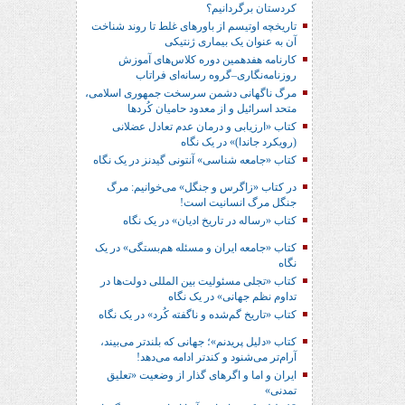
کردستان برگردانیم؟
تاریخچه اوتیسم از باورهای غلط تا روند شناخت
آن به عنوان یک بیماری ژنتیکی
کارنامه هفدهمین دوره کلاس‌های آموزش
روزنامه‌نگاری–گروه رسانه‌ای فراتاب
مرگ ناگهانی دشمن سرسخت جمهوری اسلامی،
متحد اسرائیل و از معدود حامیان کُردها
کتاب «ارزیابی و درمان عدم تعادل عضلانی
(رویکرد جاندا)» در یک نگاه
کتاب «جامعه شناسی» آنتونی گیدنز در یک نگاه
در کتاب «زاگرس و جنگل» می‌خوانیم: مرگ
جنگل مرگ انسانیت است!
کتاب «رساله در تاریخ ادیان» در یک نگاه
کتاب «جامعه ایران و مسئله هم‌بستگی» در یک
نگاه
کتاب «تجلی مسئولیت بین المللی دولت‌ها در
تداوم نظم جهانی» در یک نگاه
کتاب «تاریخ گم‌شده و ناگفته کُرد» در یک نگاه
کتاب «دلیل پریدنم»؛ جهانی که بلندتر می‌بیند،
آرام‌تر می‌شنود و کندتر ادامه می‌دهد!
ایران و اما و اگرهای گذار از وضعیت «تعلیق
تمدنی»