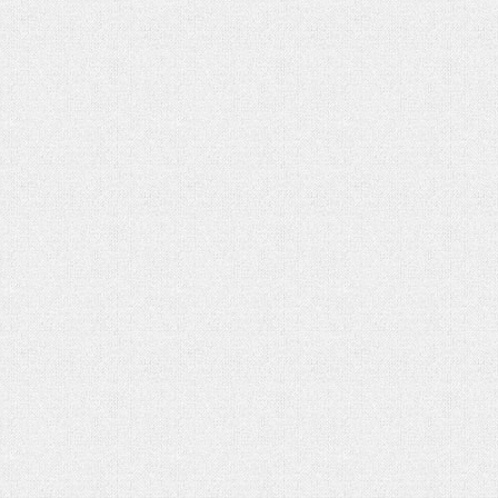
تحلیل بحران یمن در گفتوگو با منص