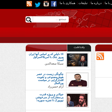
با ما
|
درباره ما
|
تبلیغات
|
همکاری با ما
|
یادداشت
10 دلیلی که بر اساس آنها ایران
پیروز جنگ با آمریکا/اسرائیل
است!
سیکا سعدالدین
چگونگی زیست در عصر
هوش‌مصنوعی و تقویت
اقتدارگرایی در سیاست
بین‌الملل
آرام حسن‌زاد
جولانی و پروژه قدرت
بی‌مشارکت از سرخوشی
نیویورک تا تجزیه سوریه!