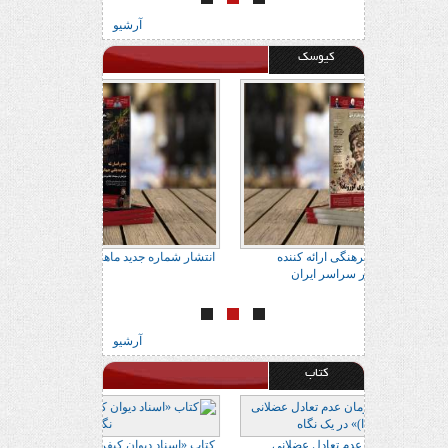
آرشیو
کیوسک
اتاب
آدرس 22 مرکز معتبر فرهنگی ارائه کننده
انتشار شماره جدید 
ماهنامه فراتاب کُردی در سراسر ایران
آرشیو
کتاب
 در یک نگاه
کتاب «ارزیابی و درمان عدم تعادل عضلانی
کتاب «اسناد دیوان 