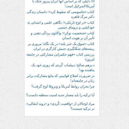
10 دلیلی که بر اساس آنها ایران پیروز جنگ با
آمریکا/اسرائیل است!
کتاب «جاسوسی که سقوط کرد»؛ داستان زندگی
دکتر مرگ قاهره
کتاب «در اوج تاریکی»؛ نگاهی علمی و انسانی به
خودکشی و ترومای جنسی
کتاب «شخصیت نوکر»؛ واکاوی بردگی ذهنی و
تأثیر آن بر هویت انسان
کتاب «شوق یک خیز بلند» در یک نگاه؛ مروری بر
ریشه‌های شکل‎گیری جنبش کارگری در ایران
بررسی کتاب «فهم حکمرانی مشارکتی در جامعه
امروز»
د.برهم صالح؛ دیپلمات کُردی که روزی خود یک
پناهنده بود!
در ضرورت اصلاح قوانینی که مانع مشارکت برابر
زنان در جامعه‌اند!
چرا بحران روابط آمریکا و ونزوئلا اوج گرفت؟
آیا ترکیه را باید معمار جدید امنیت منطقه دانست؟
مراد اوجالان از «واقعیت کُردی» و «روند انتقالی»
در ترکیه چیست؟