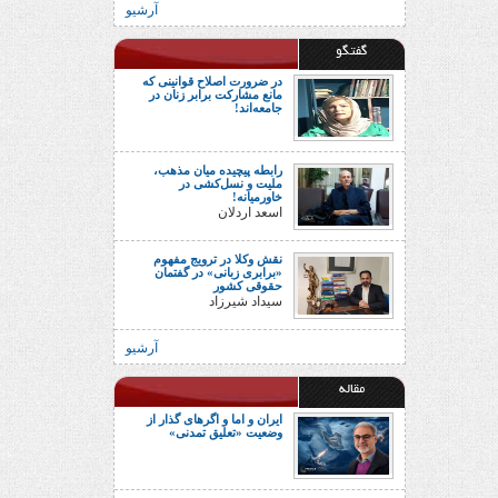
آرشیو
گفتگو
در ضرورت اصلاح قوانینی که
مانع مشارکت برابر زنان در
جامعه‌اند!
رابطه پیچیده میان مذهب،
ملیت و نسل‌کشی در
خاورمیانه!
اسعد اردلان
نقش وکلا در ترویج مفهوم
«برابری زبانی» در گفتمان
حقوقی کشور
سیداد شیرزاد
آرشیو
مقاله
ایران و اما و اگرهای گذار از
وضعیت «تعلیق تمدنی»