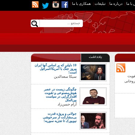
با ما
|
درباره ما
|
تبلیغات
|
همکاری با ما
|
یادداشت
10 دلیلی که بر اساس آنها ایران
پیروز جنگ با آمریکا/اسرائیل
است!
قویت
سیکا سعدالدین
روحانی
چگونگی زیست در عصر
هوش‌مصنوعی و تقویت
اقتدارگرایی در سیاست
بین‌الملل
آرام حسن‌زاد
جولانی و پروژه قدرت
بی‌مشارکت از سرخوشی
نیویورک تا تجزیه سوریه!