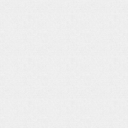
تحلیل بحران یمن در گفتوگو با منص