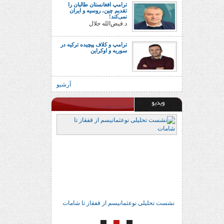
ترامپ افغانستان طالبان را
تقدیم چین، روسیه و ایران
نمی‌کند!
د.فیض‌الله جلال
ترامپ و کلاف پیچیده ترکیه در
سوریه و اوکراین
آرشیو
ویدیو
ور براتی
نشست تحلیلی نوعثمانیسم از قفقاز تا شامات
نشست تحلیلی نوعث