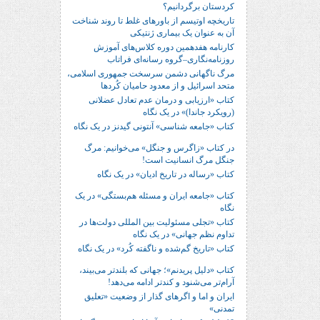
کردستان برگردانیم؟
تاریخچه اوتیسم از باورهای غلط تا روند شناخت
آن به عنوان یک بیماری ژنتیکی
کارنامه هفدهمین دوره کلاس‌های آموزش
روزنامه‌نگاری–گروه رسانه‌ای فراتاب
مرگ ناگهانی دشمن سرسخت جمهوری اسلامی،
متحد اسرائیل و از معدود حامیان کُردها
کتاب «ارزیابی و درمان عدم تعادل عضلانی
(رویکرد جاندا)» در یک نگاه
کتاب «جامعه شناسی» آنتونی گیدنز در یک نگاه
در کتاب «زاگرس و جنگل» می‌خوانیم: مرگ
جنگل مرگ انسانیت است!
کتاب «رساله در تاریخ ادیان» در یک نگاه
کتاب «جامعه ایران و مسئله هم‌بستگی» در یک
نگاه
کتاب «تجلی مسئولیت بین المللی دولت‌ها در
تداوم نظم جهانی» در یک نگاه
کتاب «تاریخ گم‌شده و ناگفته کُرد» در یک نگاه
کتاب «دلیل پریدنم»؛ جهانی که بلندتر می‌بیند،
آرام‌تر می‌شنود و کندتر ادامه می‌دهد!
ایران و اما و اگرهای گذار از وضعیت «تعلیق
تمدنی»