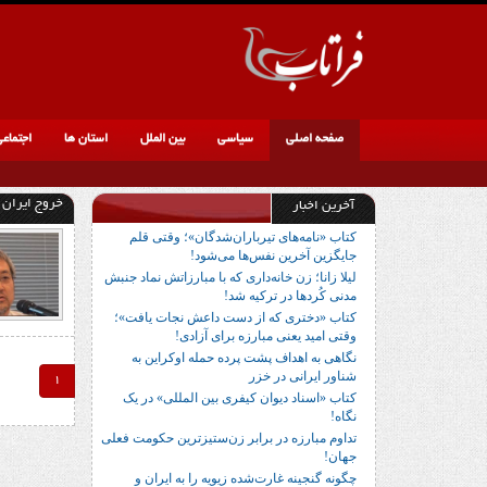
صفحه اصلی
سیاسی
بین الملل
استان ها
اجتماع
خروج ایران ا
آخرین اخبار
کتاب «نامه‌های تیرباران‌شدگان»؛ وقتی قلم
جایگزین آخرین نفس‌ها می‌شود!
لیلا زانا؛ زن خانه‌داری که با مبارزاتش نماد جنبش
مدنی کُردها در ترکیه شد!
کتاب «دختری که از دست داعش نجات یافت»؛
وقتی امید یعنی مبارزه برای آزادی!
نگاهی به اهداف پشت پرده حمله اوکراین به
شناور ایرانی در خزر
1
کتاب «اسناد دیوان کیفری بین المللی» در یک
نگاه!
تداوم مبارزه در برابر زن‌ستیزترین حکومت فعلی
جهان!
چگونه گنجینه غارت‌شده زیویه را به ایران و