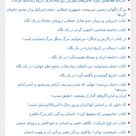
کارنامه هفدهمین دوره کلاس‌های آموزش روزنامه‌نگاری–گروه رسانه‌ای فراتاب
مرگ ناگهانی دشمن سرسخت جمهوری اسلامی، متحد اسرائیل و از معدود حامیان
کُردها
کتاب «ارزیابی و درمان عدم تعادل عضلانی (رویکرد جاندا)» در یک نگاه
کتاب «جامعه شناسی» آنتونی گیدنز در یک نگاه
در کتاب «زاگرس و جنگل» می‌خوانیم: مرگ جنگل مرگ انسانیت است!
کتاب «رساله در تاریخ ادیان» در یک نگاه
کتاب «جامعه ایران و مسئله هم‌بستگی» در یک نگاه
کتاب «تجلی مسئولیت بین المللی دولت‌ها در تداوم نظم جهانی» در یک نگاه
کتاب «تاریخ گم‌شده و ناگفته کُرد» در یک نگاه
کتاب «دلیل پریدنم»؛ جهانی که بلندتر می‌بیند، آرام‌تر می‌شنود و کندتر ادامه
می‌دهد!
ایران و اما و اگرهای گذار از وضعیت «تعلیق تمدنی»
10 دلیلی که بر اساس آنها ایران پیروز جنگ با آمریکا/اسرائیل است!
کتاب «جاسوسی که سقوط کرد»؛ داستان زندگی دکتر مرگ قاهره
کتاب «در اوج تاریکی»؛ نگاهی علمی و انسانی به خودکشی و ترومای جنسی
کتاب «شخصیت نوکر»؛ واکاوی بردگی ذهنی و تأثیر آن بر هویت انسان