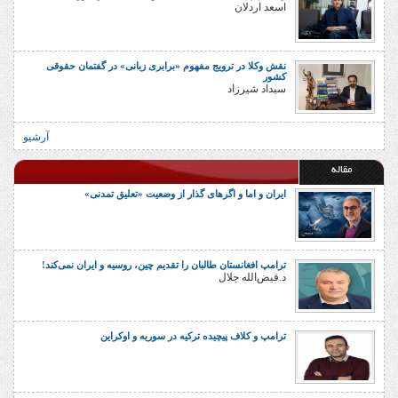
اسعد اردلان
نقش وکلا در ترویج مفهوم «برابری زبانی» در گفتمان حقوقی
کشور
سیداد شیرزاد
آرشیو
مقاله
ایران و اما و اگرهای گذار از وضعیت «تعلیق تمدنی»
ترامپ افغانستان طالبان را تقدیم چین، روسیه و ایران نمی‌کند!
د.فیض‌الله جلال
ترامپ و کلاف پیچیده ترکیه در سوریه و اوکراین