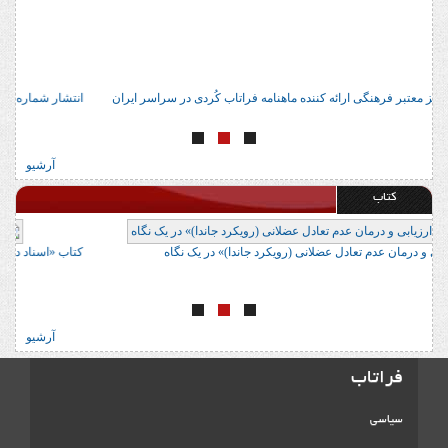
آدرس 22 مرکز معتبر فرهنگی ارائه کننده ماهنامه فراتاب کُردی در سراسر ایران
ان
آرشیو
کتاب
کتاب «ارزیابی و درمان عدم تعادل عضلانی (رویکرد جاندا)» در یک نگاه
کت
آرشیو
فراتاب
سیاسی