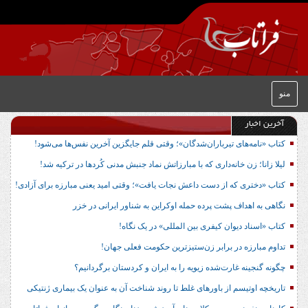
منو
آخرین اخبار
کتاب «نامه‌های تیرباران‌شدگان»؛ وقتی قلم جایگزین آخرین نفس‌ها می‌شود!
لیلا زانا؛ زن خانه‌داری که با مبارزاتش نماد جنبش مدنی کُردها در ترکیه شد!
کتاب «دختری که از دست داعش نجات یافت»؛ وقتی امید یعنی مبارزه برای آزادی!
نگاهی به اهداف پشت پرده حمله اوکراین به شناور ایرانی در خزر
کتاب «اسناد دیوان کیفری بین المللی» در یک نگاه!
تداوم مبارزه در برابر زن‌ستیزترین حکومت فعلی جهان!
چگونه گنجینه غارت‌شده زیویه را به ایران و کردستان برگردانیم؟
تاریخچه اوتیسم از باورهای غلط تا روند شناخت آن به عنوان یک بیماری ژنتیکی