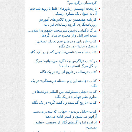
کردستان برگردانیم؟
تاریخچه اوتیسم از باورهای غلط تا روند شناخت
آن به عنوان یک بیماری ژنتیکی
کارنامه هفدهمین دوره کلاس‌های آموزش
روزنامه‌نگاری–گروه رسانه‌ای فراتاب
مرگ ناگهانی دشمن سرسخت جمهوری اسلامی،
متحد اسرائیل و از معدود حامیان کُردها
کتاب «ارزیابی و درمان عدم تعادل عضلانی
(رویکرد جاندا)» در یک نگاه
کتاب «جامعه شناسی» آنتونی گیدنز در یک نگاه
در کتاب «زاگرس و جنگل» می‌خوانیم: مرگ
جنگل مرگ انسانیت است!
کتاب «رساله در تاریخ ادیان» در یک نگاه
کتاب «جامعه ایران و مسئله هم‌بستگی» در یک
نگاه
کتاب «تجلی مسئولیت بین المللی دولت‌ها در
تداوم نظم جهانی» در یک نگاه
کتاب «تاریخ گم‌شده و ناگفته کُرد» در یک نگاه
کتاب «دلیل پریدنم»؛ جهانی که بلندتر می‌بیند،
آرام‌تر می‌شنود و کندتر ادامه می‌دهد!
ایران و اما و اگرهای گذار از وضعیت «تعلیق
تمدنی»