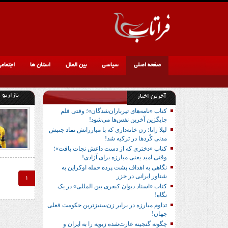
صفحه اصلی
سیاسی
بین الملل
استان ها
اجتماع
نازاریو
آخرین اخبار
کتاب «نامه‌های تیرباران‌شدگان»؛ وقتی قلم
جایگزین آخرین نفس‌ها می‌شود!
لیلا زانا؛ زن خانه‌داری که با مبارزاتش نماد جنبش
مدنی کُردها در ترکیه شد!
کتاب «دختری که از دست داعش نجات یافت»؛
وقتی امید یعنی مبارزه برای آزادی!
نگاهی به اهداف پشت پرده حمله اوکراین به
شناور ایرانی در خزر
1
کتاب «اسناد دیوان کیفری بین المللی» در یک
نگاه!
تداوم مبارزه در برابر زن‌ستیزترین حکومت فعلی
جهان!
چگونه گنجینه غارت‌شده زیویه را به ایران و