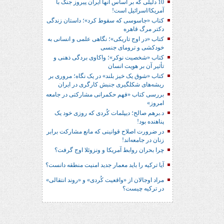
10 دلیلی که بر اساس آنها ایران پیروز جنگ با
آمریکا/اسرائیل است!
کتاب «جاسوسی که سقوط کرد»؛ داستان زندگی
دکتر مرگ قاهره
کتاب «در اوج تاریکی»؛ نگاهی علمی و انسانی به
خودکشی و ترومای جنسی
کتاب «شخصیت نوکر»؛ واکاوی بردگی ذهنی و
تأثیر آن بر هویت انسان
کتاب «شوق یک خیز بلند» در یک نگاه؛ مروری بر
ریشه‌های شکل‎گیری جنبش کارگری در ایران
بررسی کتاب «فهم حکمرانی مشارکتی در جامعه
امروز»
د.برهم صالح؛ دیپلمات کُردی که روزی خود یک
پناهنده بود!
در ضرورت اصلاح قوانینی که مانع مشارکت برابر
زنان در جامعه‌اند!
چرا بحران روابط آمریکا و ونزوئلا اوج گرفت؟
آیا ترکیه را باید معمار جدید امنیت منطقه دانست؟
مراد اوجالان از «واقعیت کُردی» و «روند انتقالی»
در ترکیه چیست؟