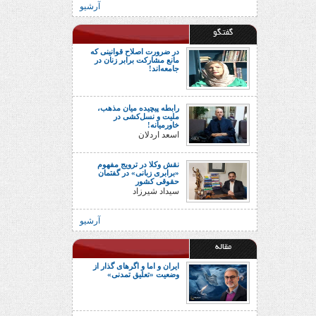
آرشیو
گفتگو
در ضرورت اصلاح قوانینی که
مانع مشارکت برابر زنان در
جامعه‌اند!
رابطه پیچیده میان مذهب،
ملیت و نسل‌کشی در
خاورمیانه!
اسعد اردلان
نقش وکلا در ترویج مفهوم
«برابری زبانی» در گفتمان
حقوقی کشور
سیداد شیرزاد
آرشیو
مقاله
ایران و اما و اگرهای گذار از
وضعیت «تعلیق تمدنی»