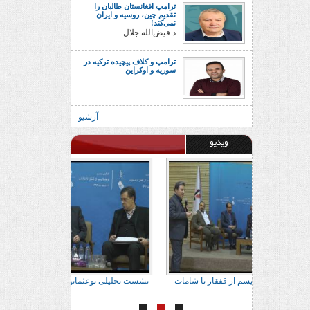
ترامپ افغانستان طالبان را
تقدیم چین، روسیه و ایران
نمی‌کند!
د.فیض‌الله جلال
ترامپ و کلاف پیچیده ترکیه در
سوریه و اوکراین
آرشیو
ویدیو
ور براتی
نشست تحلیلی نوعثمانیسم از قفقاز تا شامات
نشست تحلیلی نوعث