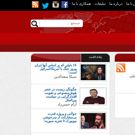
با ما
|
درباره ما
|
تبلیغات
|
همکاری با ما
|
یادداشت
10 دلیلی که بر اساس آنها ایران
پیروز جنگ با آمریکا/اسرائیل
است!
ملی
سیکا سعدالدین
چگونگی زیست در عصر
هوش‌مصنوعی و تقویت
اقتدارگرایی در سیاست
بین‌الملل
آرام حسن‌زاد
جولانی و پروژه قدرت
بی‌مشارکت از سرخوشی
نیویورک تا تجزیه سوریه!