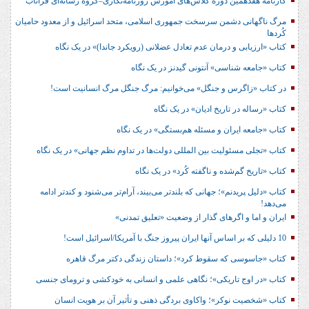
کارنامه هفدهمین دوره کلاس‌های آموزش روزنامه‌نگاری–گروه رسانه‌ای فراتاب
مرگ ناگهانی دشمن سرسخت جمهوری اسلامی، متحد اسرائیل و از معدود حامیان
کُردها
کتاب «ارزیابی و درمان عدم تعادل عضلانی (رویکرد جاندا)» در یک نگاه
کتاب «جامعه شناسی» آنتونی گیدنز در یک نگاه
در کتاب «زاگرس و جنگل» می‌خوانیم: مرگ جنگل مرگ انسانیت است!
کتاب «رساله در تاریخ ادیان» در یک نگاه
کتاب «جامعه ایران و مسئله هم‌بستگی» در یک نگاه
کتاب «تجلی مسئولیت بین المللی دولت‌ها در تداوم نظم جهانی» در یک نگاه
کتاب «تاریخ گم‌شده و ناگفته کُرد» در یک نگاه
کتاب «دلیل پریدنم»؛ جهانی که بلندتر می‌بیند، آرام‌تر می‌شنود و کندتر ادامه
می‌دهد!
ایران و اما و اگرهای گذار از وضعیت «تعلیق تمدنی»
10 دلیلی که بر اساس آنها ایران پیروز جنگ با آمریکا/اسرائیل است!
کتاب «جاسوسی که سقوط کرد»؛ داستان زندگی دکتر مرگ قاهره
کتاب «در اوج تاریکی»؛ نگاهی علمی و انسانی به خودکشی و ترومای جنسی
کتاب «شخصیت نوکر»؛ واکاوی بردگی ذهنی و تأثیر آن بر هویت انسان