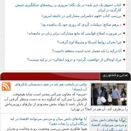
کتاب «شوق یک خیز بلند» در یک نگاه؛ مروری بر ریشه‌های شکل‎گیری جنبش
کارگری در ایران
بررسی کتاب «فهم حکمرانی مشارکتی در جامعه امروز»
د.برهم صالح؛ دیپلمات کُردی که روزی خود یک پناهنده بود!
در ضرورت اصلاح قوانینی که مانع مشارکت برابر زنان در جامعه‌اند!
چرا بحران روابط آمریکا و ونزوئلا اوج گرفت؟
آیا ترکیه را باید معمار جدید امنیت منطقه دانست؟
مراد اوجالان از «واقعیت کُردی» و «روند انتقالی» در ترکیه چیست؟
غذایی و کشاورزی
وقتی در پایتخت هم باید در صف دبه‌بستان تانکرهای
آب ایستاد!
«مریم» که معاون شرکتی معتبر است شاید هیچوقت
فکرش را نمی‌کرد که اینگونه دبه به دست منتظر گرفتن آب
از تانکر باشد تا بتواند بخش محدودی از نیازهای روزمره‌اش
را برطرف کند، آن هم در کجا؟ در تهران!
آیا نهادهای دانش بنیان و مردمی می‌توانند اقتصاد در لبه
پرتگاه ایران را نجات دهند؟
هیوا طاهری ضمن بررسی وضعیت رو به وخامت و بحران