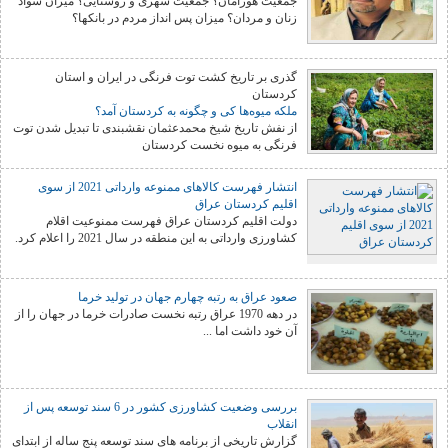
جمعیت هورامان؟ جمعیت شهری و روستایی؟ میزان سواد
زنان و مردان؟ میزان پس انداز مردم در بانکها؟
گذری بر تاریخ کشت توت فرنگی در ایران و استان
کردستان
ملکه میوه‌ها کی و چگونه به کردستان آمد؟
از نفش تاریخ شیخ محمدعثمان نقشبندی تا تبدیل شدن توت
فرنگی به میوه نخست کردستان
انتشار فهرست کالاهای ممنوعه وارداتی 2021 از سوی
اقلیم کردستان عراق
دولت اقلیم کردستان عراق فهرست ممنوعیت اقلام
کشاورزی وارداتی به این منطقه در سال 2021 را اعلام کرد.
صعود عراق به رتبه چهارم جهان در تولید خرما
در دهه 1970 عراق رتبه نخست صادرات خرما در جهان را از
آن خود داشت اما ...
بررسی وضعیت کشاورزی کشور در 6 سند توسعه پس از
انقلاب
گزارش تاریخی از برنامه های سند توسعه پنج ساله از ابتدای