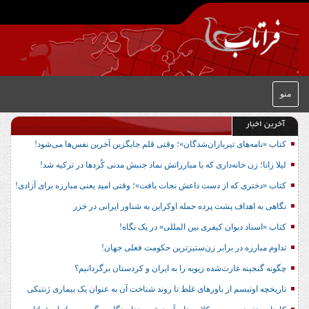
منو
آخرین اخبار
کتاب «نامه‌های تیرباران‌شدگان»؛ وقتی قلم جایگزین آخرین نفس‌ها می‌شود!
لیلا زانا؛ زن خانه‌داری که با مبارزاتش نماد جنبش مدنی کُردها در ترکیه شد!
کتاب «دختری که از دست داعش نجات یافت»؛ وقتی امید یعنی مبارزه برای آزادی!
نگاهی به اهداف پشت پرده حمله اوکراین به شناور ایرانی در خزر
کتاب «اسناد دیوان کیفری بین المللی» در یک نگاه!
تداوم مبارزه در برابر زن‌ستیزترین حکومت فعلی جهان!
چگونه گنجینه غارت‌شده زیویه را به ایران و کردستان برگردانیم؟
تاریخچه اوتیسم از باورهای غلط تا روند شناخت آن به عنوان یک بیماری ژنتیکی