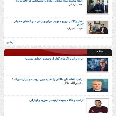
رابطه پیچیده میان مذهب، ملیت و نسل‌کشی در خاورمیانه!
اسعد اردلان
نقش وکلا در ترویج مفهوم «برابری زبانی» در گفتمان حقوقی
کشور
سیداد شیرزاد
آرشیو
مقاله
ایران و اما و اگرهای گذار از وضعیت «تعلیق تمدنی»
ترامپ افغانستان طالبان را تقدیم چین، روسیه و ایران نمی‌کند!
د.فیض‌الله جلال
ترامپ و کلاف پیچیده ترکیه در سوریه و اوکراین