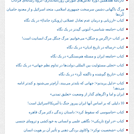
کارنامه هفدهمین دوره کلاس‌های آموزش روزنامه‌نگاری–گروه رسانه‌ای فراتاب
مرگ ناگهانی دشمن سرسخت جمهوری اسلامی، متحد اسرائیل و از معدود حامیان
کُردها
کتاب «ارزیابی و درمان عدم تعادل عضلانی (رویکرد جاندا)» در یک نگاه
کتاب «جامعه شناسی» آنتونی گیدنز در یک نگاه
در کتاب «زاگرس و جنگل» می‌خوانیم: مرگ جنگل مرگ انسانیت است!
کتاب «رساله در تاریخ ادیان» در یک نگاه
کتاب «جامعه ایران و مسئله هم‌بستگی» در یک نگاه
کتاب «تجلی مسئولیت بین المللی دولت‌ها در تداوم نظم جهانی» در یک نگاه
کتاب «تاریخ گم‌شده و ناگفته کُرد» در یک نگاه
کتاب «دلیل پریدنم»؛ جهانی که بلندتر می‌بیند، آرام‌تر می‌شنود و کندتر ادامه
می‌دهد!
ایران و اما و اگرهای گذار از وضعیت «تعلیق تمدنی»
10 دلیلی که بر اساس آنها ایران پیروز جنگ با آمریکا/اسرائیل است!
کتاب «جاسوسی که سقوط کرد»؛ داستان زندگی دکتر مرگ قاهره
کتاب «در اوج تاریکی»؛ نگاهی علمی و انسانی به خودکشی و ترومای جنسی
کتاب «شخصیت نوکر»؛ واکاوی بردگی ذهنی و تأثیر آن بر هویت انسان