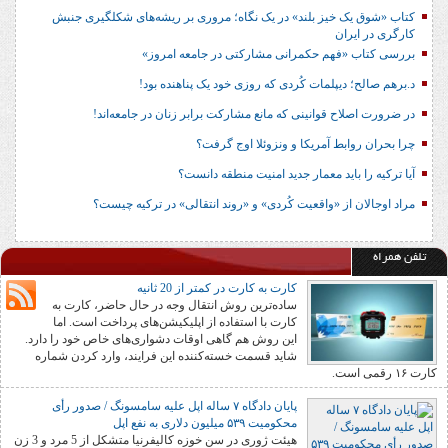
کتاب «شوق یک خیز بلند» در یک نگاه؛ مروری بر ریشه‌های شکل‎گیری جنبش
کارگری در ایران
بررسی کتاب «فهم حکمرانی مشارکتی در جامعه امروز»
د.برهم صالح؛ دیپلمات کُردی که روزی خود یک پناهنده بود!
در ضرورت اصلاح قوانینی که مانع مشارکت برابر زنان در جامعه‌اند!
چرا بحران روابط آمریکا و ونزوئلا اوج گرفت؟
آیا ترکیه را باید معمار جدید امنیت منطقه دانست؟
مراد اوجالان از «واقعیت کُردی» و «روند انتقالی» در ترکیه چیست؟
تلفن همراه
کارت به کارت در کمتر از 20 ثانیه
ساده‌ترین روش انتقال وجه در حال حاضر، کارت به
کارت با استفاده از اپلیکیشن‌های پرداخت است. اما
این روش هم گاهی اوقات دشواری‌های خاص خود را دارد.
شاید قسمت خسته‌کننده این فرایند، وارد کردن شماره
کارت ۱۶ رقمی است.
پایان دادگاه ۷ ساله اپل علیه سامسونگ / صدور رأی
محکومیت ۵۳۹ میلیون دلاری به نفع اپل
هیئت ژوری در سن خوزه کالیفرنیا متشکل از 5 مرد و 3 زن