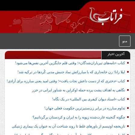
منو
آخرین اخبار
کتاب «نامه‌های تیرباران‌شدگان»؛ وقتی قلم جایگزین آخرین نفس‌ها می‌شود!
لیلا زانا؛ زن خانه‌داری که با مبارزاتش نماد جنبش مدنی کُردها در ترکیه شد!
کتاب «دختری که از دست داعش نجات یافت»؛ وقتی امید یعنی مبارزه برای آزادی!
نگاهی به اهداف پشت پرده حمله اوکراین به شناور ایرانی در خزر
کتاب «اسناد دیوان کیفری بین المللی» در یک نگاه!
تداوم مبارزه در برابر زن‌ستیزترین حکومت فعلی جهان!
چگونه گنجینه غارت‌شده زیویه را به ایران و کردستان برگردانیم؟
تاریخچه اوتیسم از باورهای غلط تا روند شناخت آن به عنوان یک بیماری ژنتیکی