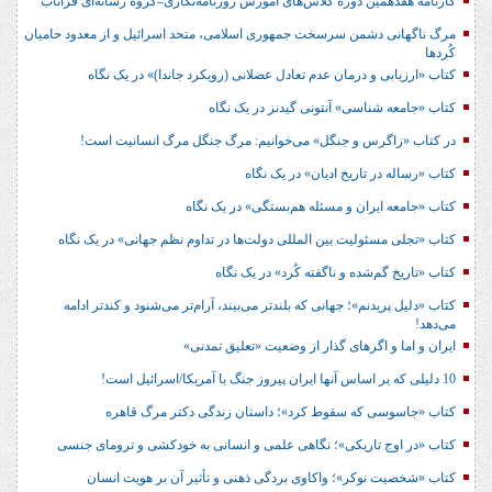
کارنامه هفدهمین دوره کلاس‌های آموزش روزنامه‌نگاری–گروه رسانه‌ای فراتاب
مرگ ناگهانی دشمن سرسخت جمهوری اسلامی، متحد اسرائیل و از معدود حامیان
کُردها
کتاب «ارزیابی و درمان عدم تعادل عضلانی (رویکرد جاندا)» در یک نگاه
کتاب «جامعه شناسی» آنتونی گیدنز در یک نگاه
در کتاب «زاگرس و جنگل» می‌خوانیم: مرگ جنگل مرگ انسانیت است!
کتاب «رساله در تاریخ ادیان» در یک نگاه
کتاب «جامعه ایران و مسئله هم‌بستگی» در یک نگاه
کتاب «تجلی مسئولیت بین المللی دولت‌ها در تداوم نظم جهانی» در یک نگاه
کتاب «تاریخ گم‌شده و ناگفته کُرد» در یک نگاه
کتاب «دلیل پریدنم»؛ جهانی که بلندتر می‌بیند، آرام‌تر می‌شنود و کندتر ادامه
می‌دهد!
ایران و اما و اگرهای گذار از وضعیت «تعلیق تمدنی»
10 دلیلی که بر اساس آنها ایران پیروز جنگ با آمریکا/اسرائیل است!
کتاب «جاسوسی که سقوط کرد»؛ داستان زندگی دکتر مرگ قاهره
کتاب «در اوج تاریکی»؛ نگاهی علمی و انسانی به خودکشی و ترومای جنسی
کتاب «شخصیت نوکر»؛ واکاوی بردگی ذهنی و تأثیر آن بر هویت انسان