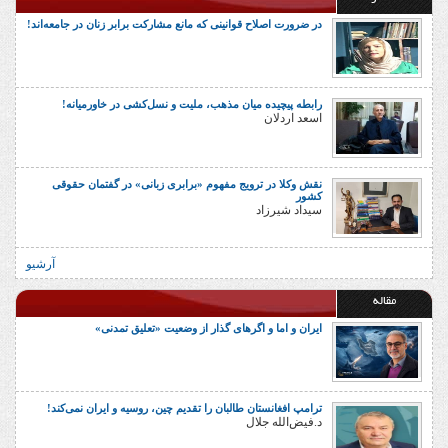
در ضرورت اصلاح قوانینی که مانع مشارکت برابر زنان در جامعه‌اند!
رابطه پیچیده میان مذهب، ملیت و نسل‌کشی در خاورمیانه!
اسعد اردلان
نقش وکلا در ترویج مفهوم «برابری زبانی» در گفتمان حقوقی
کشور
سیداد شیرزاد
آرشیو
مقاله
ایران و اما و اگرهای گذار از وضعیت «تعلیق تمدنی»
ترامپ افغانستان طالبان را تقدیم چین، روسیه و ایران نمی‌کند!
د.فیض‌الله جلال