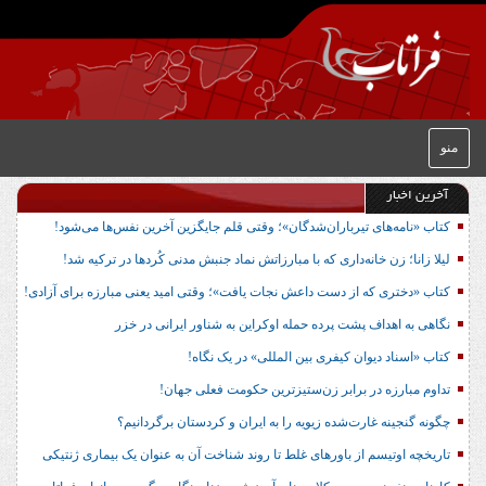
منو
آخرین اخبار
کتاب «نامه‌های تیرباران‌شدگان»؛ وقتی قلم جایگزین آخرین نفس‌ها می‌شود!
لیلا زانا؛ زن خانه‌داری که با مبارزاتش نماد جنبش مدنی کُردها در ترکیه شد!
کتاب «دختری که از دست داعش نجات یافت»؛ وقتی امید یعنی مبارزه برای آزادی!
نگاهی به اهداف پشت پرده حمله اوکراین به شناور ایرانی در خزر
کتاب «اسناد دیوان کیفری بین المللی» در یک نگاه!
تداوم مبارزه در برابر زن‌ستیزترین حکومت فعلی جهان!
چگونه گنجینه غارت‌شده زیویه را به ایران و کردستان برگردانیم؟
تاریخچه اوتیسم از باورهای غلط تا روند شناخت آن به عنوان یک بیماری ژنتیکی