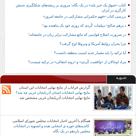
کتاب «شوق یک خیز بلند» در یک نگاه؛ مروری بر ریشه‌های شکل‎گیری جنبش
کارگری در ایران
بررسی کتاب «فهم حکمرانی مشارکتی در جامعه امروز»
د.برهم صالح؛ دیپلمات کُردی که روزی خود یک پناهنده بود!
در ضرورت اصلاح قوانینی که مانع مشارکت برابر زنان در جامعه‌اند!
چرا بحران روابط آمریکا و ونزوئلا اوج گرفت؟
آیا ترکیه را باید معمار جدید امنیت منطقه دانست؟
مراد اوجالان از «واقعیت کُردی» و «روند انتقالی» در ترکیه چیست؟
اشنویه
گزارش فراتاب از نتایج نهایی انتخابات این استان
نتایج نهایی انتخابات استان آذربایجان غربی چه شد؟
نتایج نهایی انتخابات آذربایجان غربی مشخص شد
همگام با آخرین اخبار انتخابات مجلس شورای اسلامی:
کاندیدهای حوزه ی انتخابی نقده و اشنویه در انتخابات
مجلس یازدهم در یک نگاه