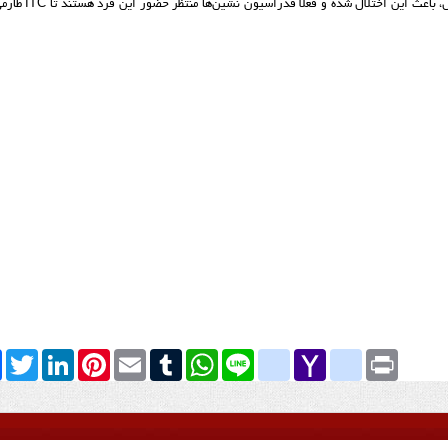
ل، باعث این اختلال شده و فعلا فدراسیون‌ نشین‌ها منتظر حضور این فرد هستند تا
ITC
طارمی
k
Twitter
LinkedIn
Pinterest
Email
Tumblr
WhatsApp
google_bookmarks
Line
yahoo_messenger
Yahoo
Print
Mail