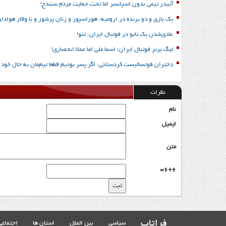
آبیدر تیمی بدون اسپانسر اما تحت حمایت مردم سنندج!
یک بازی و دو برنده در ارومیه: هوراسپور و زنان پرشور و با وقار هوادار
عادی‌شدن یک تابو در فوتبال ایران: تتو!
لیگ برتر فوتبال ایران؛ اسما ملی اما عملا انحصاری!
دختران فوتسالیست کردستانی: اگر پسر بودیم قطعا تیم‌مان به حال خود ر
نظرات
نام
ایمیل
متن
6+6=
فراتاب
سیاسی
بین الملل
استان ها
اجتماعی