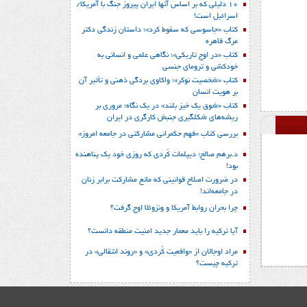
10 دلیلی که بر اساس آنها ایران پیروز جنگ با آمریکا/
اسرائیل است!
کتاب «جاسوسی که سقوط کرد»؛ داستان زندگی دکتر
مرگ قاهره
کتاب «در اوج تاریکی»؛ نگاهی علمی و انسانی به
خودکشی و ترومای جنسی
کتاب «شخصیت نوکر»؛ واکاوی بردگی ذهنی و تأثیر آن
بر هویت انسان
کتاب «شوق یک خیز بلند» در یک نگاه؛ مروری بر
ریشه‌های شکل‎گیری جنبش کارگری در ایران
بررسی کتاب «فهم حکمرانی مشارکتی در جامعه امروز»
د.برهم صالح؛ دیپلمات کُردی که روزی خود یک پناهنده
بود!
در ضرورت اصلاح قوانینی که مانع مشارکت برابر زنان
در جامعه‌اند!
چرا بحران روابط آمریکا و ونزوئلا اوج گرفت؟
آیا ترکیه را باید معمار جدید امنیت منطقه دانست؟
مراد اوجالان از «واقعیت کُردی» و «روند انتقالی» در
ترکیه چیست؟