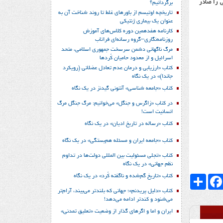
 را صادر
برگردانیم؟
تاریخچه اوتیسم از باورهای غلط تا روند شناخت آن به
عنوان یک بیماری ژنتیکی
کارنامه هفدهمین دوره کلاس‌های آموزش
روزنامه‌نگاری–گروه رسانه‌ای فراتاب
مرگ ناگهانی دشمن سرسخت جمهوری اسلامی، متحد
اسرائیل و از معدود حامیان کُردها
کتاب «ارزیابی و درمان عدم تعادل عضلانی (رویکرد
جاندا)» در یک نگاه
کتاب «جامعه شناسی» آنتونی گیدنز در یک نگاه
در کتاب «زاگرس و جنگل» می‌خوانیم: مرگ جنگل مرگ
انسانیت است!
کتاب «رساله در تاریخ ادیان» در یک نگاه
کتاب «جامعه ایران و مسئله هم‌بستگی» در یک نگاه
کتاب «تجلی مسئولیت بین المللی دولت‌ها در تداوم
نظم جهانی» در یک نگاه
کتاب «تاریخ گم‌شده و ناگفته کُرد» در یک نگاه
Faceboo
اشتراک
کتاب «دلیل پریدنم»؛ جهانی که بلندتر می‌بیند، آرام‌تر
می‌شنود و کندتر ادامه می‌دهد!
ایران و اما و اگرهای گذار از وضعیت «تعلیق تمدنی»