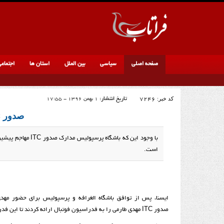
صفحه اصلی
سیاسی
بین الملل
استان ها
اجتماع
کد خبر:
7246
تاریخ انتشار:
1 بهمن 1396 - 17:55
صدور ITC طارمی در گرو یک امضا
با وجود این که با
است.
ایسنا، پس از توافق باشگاه الغرافه و پرسپولیس برای حضور مهدی
صدور
ITC
مهدی طارمی را به فدراسیون فوتبال ارائه کردند تا این فدر