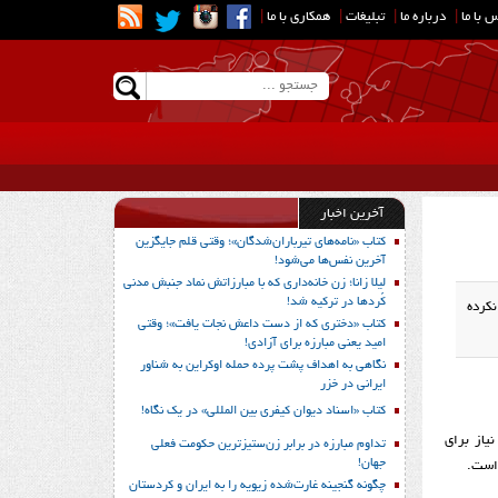
 با ما
|
درباره ما
|
تبلیغات
|
همکاری با ما
|
آخرین اخبار
کتاب «نامه‌های تیرباران‌شدگان»؛ وقتی قلم جایگزین
آخرین نفس‌ها می‌شود!
لیلا زانا؛ زن خانه‌داری که با مبارزاتش نماد جنبش مدنی
کُردها در ترکیه شد!
ر نکرده
کتاب «دختری که از دست داعش نجات یافت»؛ وقتی
امید یعنی مبارزه برای آزادی!
نگاهی به اهداف پشت پرده حمله اوکراین به شناور
ایرانی در خزر
کتاب «اسناد دیوان کیفری بین المللی» در یک نگاه!
یاز برای
تداوم مبارزه در برابر زن‌ستیزترین حکومت فعلی
جهان!
 است.
چگونه گنجینه غارت‌شده زیویه را به ایران و کردستان