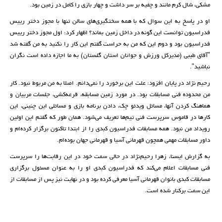
مشکی، شال کرم مانند و چفیه بر سر داشت و چهار بازی را کامل در زمین بود.
او در پاسخ به این سوال که با همه سختگیری‌های سالن تنها با مجوز دختر رییس
فدراسیون توانست این گونه در داخل زمین بماند؟ اظهار کرد: اول مجوز دختر رییس
فدراسیون بود و دوم این که من به حراست گفتم این کار را نکنید به من گفته شد
"آقای طیبی (مدیرکل ورزش و جوانان استان گلستان) به ما اجازه داده است نگران
نباشید".
رحیم نژاد در پایان افزود: علت این برخورد را نمی‌دانم. اصلا به من مربوط نبود. کار
من محدوده فنی مسابقات بود. در مورد زمین‌ مسابقه، قرعه‌کشی، جلسات مربیان و
هماهنگ کردن آنها، مسائل ویدئو چک، دادن برنامه بازی و مسائلی این چنینی، این
کارها در قاموس سرپرست فنی تیم‌ها تعریف می‌شود. همان طور که گفتم این اولین
رویداد من نبود. همه مسابقات فدراسیون کبدی را از ابتدا تاکنون برگزار کرده‌ام و
داور مسابقات مهمی همچون قهرمانی آسیا و قهرمانی جهان بوده‌ام.
به گزارش ایسنا، زهرا رحیم‌نژاد در حالی سمت خود در این رقابت‌ها را سرپرست
فنی مسابقات اعلام می‌کند که فدراسیون کبدی او را به عنوان مسئول برگزاری
مسابقات کبدی بانوان قهرمانی آسیا معرفی کرده بود و در نهایت نیز پس از مسابقات از
این سمت برکنار شده است.