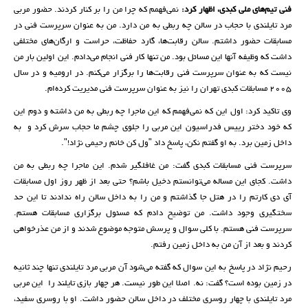
فنی تیم‌های ملی کبدی، اظهار کرد:
نمی‌فهمم که چرا من را بر کنار کردند. حضور مربی
مرد تایلندی با حجاب در سالن چه ربطی به من دارد. من به عنوان سرپرست فنی در
مسابقات حضور داشتم. سالن رقابت‌ها، گارد حفاظت، حراست و ارگان‌های مختلفی
داشت که وظیفه آنها این مسائل بود. من تنها کار فنی انجام می‌دادم. این اولین بار من
نیست که به عنوان سرپرست فنی رقابت‌ها را برگزار می‌کنم. در ارومیه و در سال
2005 مسابقات کبدی تهران را نیز به عنوان سرپرست فنی مدیریت کرده‌ام.
وی تاکید کرد: اول این که نمی‌فهمم که این ماجرا چه ربطی به من داشته و دوم این
که خود دختر رییس فدراسیون این مربی را جلوی چشم ما حجاب سرش کرد و به
داخل زمین برد. به او گفتم نکن، پاسخ داد "ول کن خانم رحیمی نژاد!".
سرپرست فنی مسابقات کبدی گفت‌: من غافلگیر شدم. این ماجرا چه ربطی به من
داشت. کجای این مساله می‌توانستم دخیل باشم؟ حتی بعد از ظهر روز اول مسابقات
آی دی کارتم را در هتل جا گذاشتم و من را به داخل سالن راه ندادند تا این حد
سختگیری وجود داشت. من توضیح دادم که مسئول برگزاری مسابقات هستم.
سرپرست فنی هستم. با کلی سوال و پرسش متوجه موضوع شدند و از من عذرخواهی
کردند و بعد از آن من به داخل زمین رفتم.
رحیم نژاد در پاسخ به این سوال که گفته می‌شود آن مربی مرد تایلندی تنها چند ثانیه
در زمین بوده است؟ گفت‌: نه. اصلا این طور نیست. هر چهار بازی تایلند را این مربی
مرد تایلندی با چهار روسری مختلف در داخل سالن حضور داشت. او با روسری سفید،