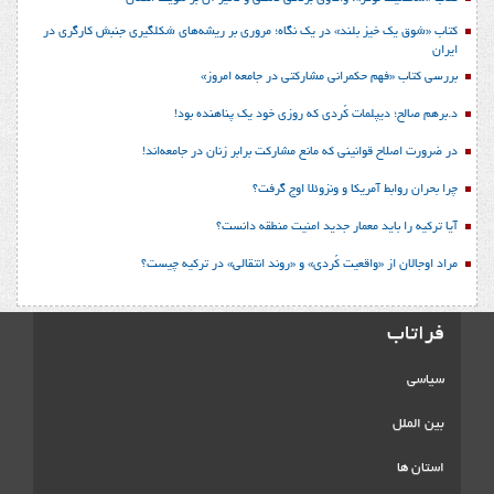
کتاب «شوق یک خیز بلند» در یک نگاه؛ مروری بر ریشه‌های شکل‎گیری جنبش کارگری در
ایران
بررسی کتاب «فهم حکمرانی مشارکتی در جامعه امروز»
د.برهم صالح؛ دیپلمات کُردی که روزی خود یک پناهنده بود!
در ضرورت اصلاح قوانینی که مانع مشارکت برابر زنان در جامعه‌اند!
چرا بحران روابط آمریکا و ونزوئلا اوج گرفت؟
آیا ترکیه را باید معمار جدید امنیت منطقه دانست؟
مراد اوجالان از «واقعیت کُردی» و «روند انتقالی» در ترکیه چیست؟
فراتاب
سیاسی
بین الملل
استان ها