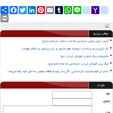
Yahoo
yahoo_messenger
Line
google_bookmarks
WhatsApp
Tumblr
Email
Pinterest
LinkedIn
Twitter
Facebook
اشتراک
Mail
Print
مطالب مرتبط
آبیدر تیمی بدون اسپانسر اما تحت حمایت مردم سنندج!
یک بازی و دو برنده در ارومیه: هوراسپور و زنان پرشور و با وقار هوادار
عادی‌شدن یک تابو در فوتبال ایران: تتو!
لیگ برتر فوتبال ایران؛ اسما ملی اما عملا انحصاری!
دختران فوتسالیست کردستانی: اگر پسر بودیم قطعا تیم‌مان به حال خود رها نمی‌شد!
نظرات
نام
ایمیل
متن