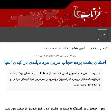
منو
کد خبر:
6960
تاریخ انتشار:
12 آذر 1396 - 22:10
پای دختر رییس فدراسیون در میان است!
افشای پشت پرده حجاب مربی مرد تایلندی در کبدی آسیا
سرپرست فنی فدراسیون کبدی که بعد از مسابقات از سمتش برکنار شد،
می‌گوید که دختر رییس فدراسیون روسری بر سر مربی مرد تایلندی کرد و او
را به داخل زمین برد.
زهرا رحیم‌نژاد در گفت‌وگو با ایسنا در واکنش به بر کنار شدنش از سمت سرپرست