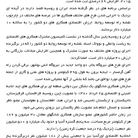
2015، افزایش 69 درصدی ثبت شده است.
براساس برنامه های در نظر گرفته شده، ایران و روسیه قصد دارند در آینده ای
نزدیک با اجرایی شدن طرح های مختلف همکاری ها در عرصه های مختلف در چارچوب
نقشه راه توسعه روابط، ارزش اقتصادی همکاری های دو کشور را به سالانه 10
میلیارد دلار برسانند.
ایران و روسیه پاییز سال گذشته در نشست کمیسیون مشترک همکاری های اقتصادی
به ریاست واعظی و نوواک اسناد نقشه راه توسعه روابط دو کشور را که در برگیرنده
اجرای پروژه های مختلف به صورت مشترک و همچنین افزایش مبادلات بازرگانی به
ارزش 40 میلیارد دلار است، امضا کردند.
اجرای طرح های نیروگاه بخار، دو واحد جدید در نیروگاه اتمی بوشهر، برقی کردن راه
آهن گرمسار - اینجه برون به طول 495 کیلومتر و پروژه های نفتی و گازی از جمله
طرح های مورد توافق می باشد که بخشی از آنها عملیاتی شده است.
سازمان همکاری شانگهای یک تشکل بین دولتی منطقه ای برای همکاری های چند جانبه
امنیتی و اقتصادی 25 خرداد 1380 با عضویت چین، روسیه، قزاقستان، قرقیزستان،
تاجیکستان و ازبکستان تاسیس شد و ایران، هند، افغانستان و مغولستان عضو ناظر
هستند و امسال اعلام شد عضویت ناظر پاکستان نیز بزودی رسمی می شود.
در زمان حاضر کشورهای عضو سازمان همکاری شانگهای معادل 30 میلیون و 189
هزار کیلومتر مربع مساحت، سه پنجم گستره آسیا و حدود یک میلیارد و 500 میلیون
نفر جمعیت (نزدیک 25 درصد جمعیت کره زمین) را دارند.
اتحادیه اقتصادی اورآسیا نیز با جمعیتی بیش از 180 میلیون نفر دربرگیرنده پنج