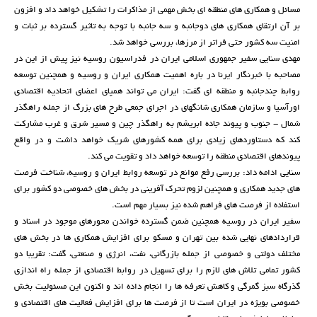
مسائل و همکاری های منطقه ای بخش مهمی از مذاکرات را تشکیل خواهد داد و افزون
بر آن ارتقای همکاری های دوجانبه و سه جانبه با توجه به تاثیر گسترده بر ثبات و
امنیت سه کشور حتی فراتر از مرزها، بررسی خواهد شد.
مهدی سنایی سفیر جمهوری اسلامی ایران در فدراسیون روسیه نیز پیش از این در
مصاحبه با خبرنگار ایرنا در باره اهمیت همکاری ایران و روسیه و همچنین توسعه
روابط چندجانبه و منطقه ای گفت: ایران می تواند همپای اعضای اتحادیه اقتصادی
اورآسیا و سازمان همکاری شانگهای در اجرای جمعی طرح های بزرگ از جمله راهگذر
شمال - جنوب و پیوند جاده ابریشم به راهگذر چین و مسیر شرق و غرب مشارکت
کند که دستاوردهای زیادی برای همه کشورهای شریک خواهد داشت و در واقع
پیوندهای اقتصادی منطقه را توسعه خواهد داد و تقویت می کند.
سنایی ادامه داد: بررسی رفع موانع در توسعه روابط ایران و روسیه، شناخت فرصت
های جدید همکاری و همچنین لزوم تحرک آفرینی در بخش های خصوصی دو کشور برای
استفاده از فرصت های فراهم شده نیز بسیار مهم است.
سفیر ایران در روسیه همچنین ضمن گسترده خواندن محورهای موجود در اسناد و
قراردادهای نهایی شده بین تهران و مسکو برای افزایش همکاری ها در بخش های
مختلف دولتی و خصوصی از جمله بازرگانی، نفت، انرژی و صنعتی، گفت: تقریبا دو
کشور تمامی تلاش های لازم را برای تسهیل در روابط اقتصادی از جمله راه اندازی
گذرگاه سبز گمرگی و کاهش تعرفه ها را انجام داده اند و اکنون این مسئولیت بخش
خصوصی بویژه در ایران است تا از فرصت ها برای افزایش فعالیت های اقتصادی و