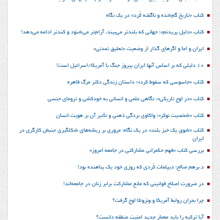
کتاب «تاریخ گم‌شده و ناگفته کُرد» در یک نگاه
کتاب «دلیل پریدنم»؛ جهانی که بلندتر می‌بیند، آرام‌تر می‌شنود و کندتر ادامه می‌دهد!
ایران و اما و اگرهای گذار از وضعیت «تعلیق تمدنی»
10 دلیلی که بر اساس آنها ایران پیروز جنگ با آمریکا/اسرائیل است!
کتاب «جاسوسی که سقوط کرد»؛ داستان زندگی دکتر مرگ قاهره
کتاب «در اوج تاریکی»؛ نگاهی علمی و انسانی به خودکشی و ترومای جنسی
کتاب «شخصیت نوکر»؛ واکاوی بردگی ذهنی و تأثیر آن بر هویت انسان
کتاب «شوق یک خیز بلند» در یک نگاه؛ مروری بر ریشه‌های شکل‎گیری جنبش کارگری در
ایران
بررسی کتاب «فهم حکمرانی مشارکتی در جامعه امروز»
د.برهم صالح؛ دیپلمات کُردی که روزی خود یک پناهنده بود!
در ضرورت اصلاح قوانینی که مانع مشارکت برابر زنان در جامعه‌اند!
چرا بحران روابط آمریکا و ونزوئلا اوج گرفت؟
آیا ترکیه را باید معمار جدید امنیت منطقه دانست؟