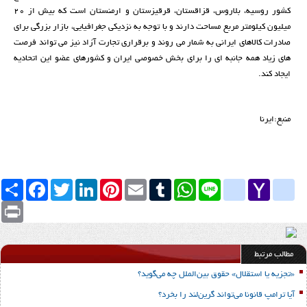
کشور روسیه، بلاروس، قزاقستان، قرقیزستان و ارمنستان است که بیش از 20
میلیون کیلومتر مربع مساحت دارند و با توجه به نزدیکی جغرافیایی، بازار بزرگی برای
صادرات کالاهای ایرانی به شمار می روند و برقراری تجارت آزاد نیز می تواند فرصت
های زیاد همه جانبه ای را برای بخش خصوصی ایران و کشورهای عضو این اتحادیه
ایجاد کند.
منبع:ایرنا
Yahoo
yahoo_messenger
Line
google_bookmarks
WhatsApp
Tumblr
Email
Pinterest
LinkedIn
Twitter
Facebook
اشتراک
Mail
Print
مطالب مرتبط
«تجزیه یا استقلال» حقوق بین‌الملل چه می‌گوید؟
آیا ترامپ قانونا می‌تواند گرین‌لند را بخرد؟