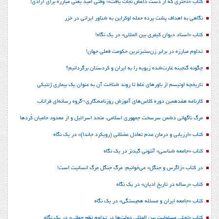
کتاب «دختری که از دست داعش نجات یافت»؛ وقتی امید یعنی مبارزه برای آزادی!
نگاهی به اهداف پشت پرده حمله اوکراین به شناور ایرانی در خزر
کتاب «اسناد دیوان کیفری بین المللی» در یک نگاه!
تداوم مبارزه در برابر زن‌ستیزترین حکومت فعلی جهان!
چگونه گنجینه غارت‌شده زیویه را به ایران و کردستان برگردانیم؟
تاریخچه اوتیسم از باورهای غلط تا روند شناخت آن به عنوان یک بیماری ژنتیکی
کارنامه هفدهمین دوره کلاس‌های آموزش روزنامه‌نگاری–گروه رسانه‌ای فراتاب
مرگ ناگهانی دشمن سرسخت جمهوری اسلامی، متحد اسرائیل و از معدود حامیان کُردها
کتاب «ارزیابی و درمان عدم تعادل عضلانی (رویکرد جاندا)» در یک نگاه
کتاب «جامعه شناسی» آنتونی گیدنز در یک نگاه
در کتاب «زاگرس و جنگل» می‌خوانیم: مرگ جنگل مرگ انسانیت است!
کتاب «رساله در تاریخ ادیان» در یک نگاه
کتاب «جامعه ایران و مسئله هم‌بستگی» در یک نگاه
کتاب «تجلی مسئولیت بین المللی دولت‌ها در تداوم نظم جهانی» در یک نگاه