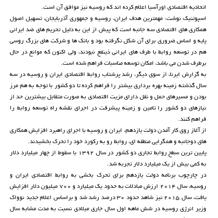
اتحادیه اقتصادی اورآسیا اعلام کرده اند که روسیه نیز موافق آن است.
اسپوتنیک نوشت: مهمترین هدف ایران، روسیه و جمهوری آذربایجان، تسهیل اصول
همکاری های اقتصادی سه جانبه است که پیش از این به دلیل تحریم های ضد ایرانی
پایه و اساس ضروری برای آن شکل نگرفته بود و بانک ها و شرکت های بزرگ روسی
هم در توسعه روابط با طرف های ایرانی ذینفع نبودند، ولی اکنون که موانع در حال
برطرف شدن می باشد، امکان توسعه مناسبات فراهم شده است.
به گزارش ایرنا، از سوی دیگر، رشد پرشتاب روابط اقتصادی ایران و روسیه در سه
سال گذشته زمینه بهره برداری بیشتر را فراهم کرده تا دو کشور با توجه به هم مرز
بودن و مسیرهای حمل و نقل دارای مزیت اقتصادی به صورت متقابل بیشترین حد از
نیازهای دو کشور را تامین و زمینه پیشرفت در اجرای نقشه راه توسعه روابط را
فراهم کنند.
از آغاز روی کار آمدن دولت یازدهم، ایران و روسیه با اجرای راهبرد افزایش همکاری
های دوجانبه و همگرایی منطقه ای، روابط رو به رکورد خود را تحرک بخشیدند.
پایین ترین سطح روابط تجاری دو کشور در سال 1392 با سقوط از چهار میلیارد دلار
به کمی بیش از یک میلیارد دلار تجربه شد.
در چارچوب برنامه دولت یازدهم برای تحرک بخشی به روابط اقتصادی ایران و
روسیه، سال 2014 ارزش مبادلات به حدود یک میلیارد و 700 میلیون دلار افزایش
یافت، سال 2015 نیز شاهد حدود 30 درصد رشد شد و براساس اعلام جدید نوواک
وزیر انرژی روسیه در شش ماهه اول سال جاری میلادی نسبت به مدت مشابه سال