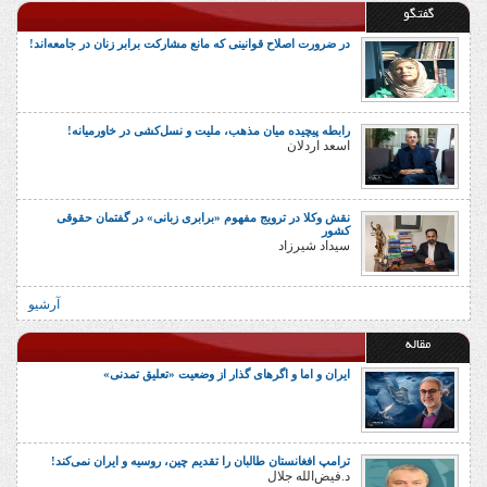
گفتگو
در ضرورت اصلاح قوانینی که مانع مشارکت برابر زنان در جامعه‌اند!
رابطه پیچیده میان مذهب، ملیت و نسل‌کشی در خاورمیانه!
اسعد اردلان
نقش وکلا در ترویج مفهوم «برابری زبانی» در گفتمان حقوقی
کشور
سیداد شیرزاد
آرشیو
مقاله
ایران و اما و اگرهای گذار از وضعیت «تعلیق تمدنی»
ترامپ افغانستان طالبان را تقدیم چین، روسیه و ایران نمی‌کند!
د.فیض‌الله جلال