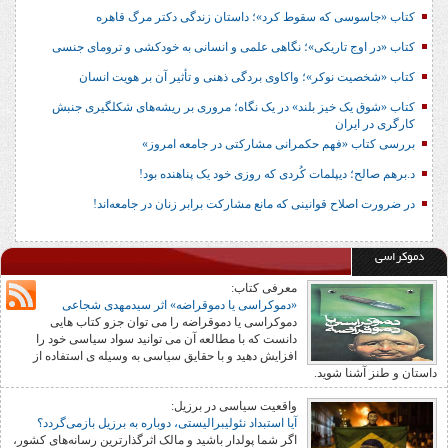
کتاب «جاسوسی که سقوط کرد»؛ داستان زندگی دکتر مرگ قاهره
کتاب «در اوج تاریکی»؛ نگاهی علمی و انسانی به خودکشی و ترومای جنسی
کتاب «شخصیت نوکر»؛ واکاوی بردگی ذهنی و تأثیر آن بر هویت انسان
کتاب «شوق یک خیز بلند» در یک نگاه؛ مروری بر ریشه‌های شکل‎گیری جنبش
کارگری در ایران
بررسی کتاب «فهم حکمرانی مشارکتی در جامعه امروز»
د.برهم صالح؛ دیپلمات کُردی که روزی خود یک پناهنده بود!
در ضرورت اصلاح قوانینی که مانع مشارکت برابر زنان در جامعه‌اند!
دموکراسی
معرفی کتاب:
«دموکراسی یا دموقراضه» اثر سیدمهدی شجاعی
دموکراسی یا دموقراضه را می توان جزو کتاب هایی
دانست که با مطالعه آن می توانید سواد سیاسی خود را
افزایش دهید و با حقایق سیاسی به وسیله ی استفاده از
داستان و طنز آشنا شوید.
واقعیت سیاسی در برزیل:
آیا استبداد نئولیبرالیستی، دوباره به برزیل بازمی‌گردد؟
اگر شما پولدار باشید و مالک اثرگذارترین رسانه‌های کشور،