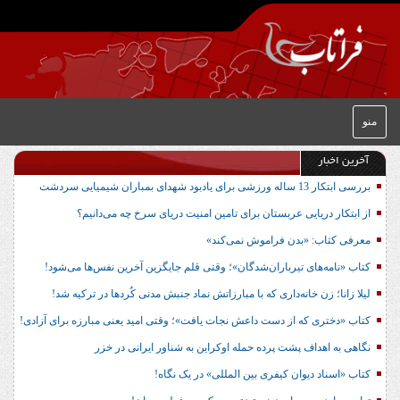
منو
آخرین اخبار
بررسی ابتکار 13 ساله ورزشی برای یادبود شهدای بمباران شیمیایی سردشت
از ابتکار دریایی عربستان برای تامین امنیت دریای سرخ چه می‌دانیم؟
معرفی کتاب: «بدن فراموش نمی‌کند»
کتاب «نامه‌های تیرباران‌شدگان»؛ وقتی قلم جایگزین آخرین نفس‌ها می‌شود!
لیلا زانا؛ زن خانه‌داری که با مبارزاتش نماد جنبش مدنی کُردها در ترکیه شد!
کتاب «دختری که از دست داعش نجات یافت»؛ وقتی امید یعنی مبارزه برای آزادی!
نگاهی به اهداف پشت پرده حمله اوکراین به شناور ایرانی در خزر
کتاب «اسناد دیوان کیفری بین المللی» در یک نگاه!