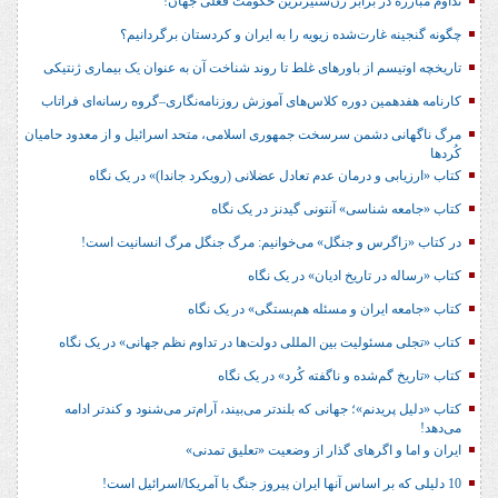
تداوم مبارزه در برابر زن‌ستیزترین حکومت فعلی جهان!
چگونه گنجینه غارت‌شده زیویه را به ایران و کردستان برگردانیم؟
تاریخچه اوتیسم از باورهای غلط تا روند شناخت آن به عنوان یک بیماری ژنتیکی
کارنامه هفدهمین دوره کلاس‌های آموزش روزنامه‌نگاری–گروه رسانه‌ای فراتاب
مرگ ناگهانی دشمن سرسخت جمهوری اسلامی، متحد اسرائیل و از معدود حامیان
کُردها
کتاب «ارزیابی و درمان عدم تعادل عضلانی (رویکرد جاندا)» در یک نگاه
کتاب «جامعه شناسی» آنتونی گیدنز در یک نگاه
در کتاب «زاگرس و جنگل» می‌خوانیم: مرگ جنگل مرگ انسانیت است!
کتاب «رساله در تاریخ ادیان» در یک نگاه
کتاب «جامعه ایران و مسئله هم‌بستگی» در یک نگاه
کتاب «تجلی مسئولیت بین المللی دولت‌ها در تداوم نظم جهانی» در یک نگاه
کتاب «تاریخ گم‌شده و ناگفته کُرد» در یک نگاه
کتاب «دلیل پریدنم»؛ جهانی که بلندتر می‌بیند، آرام‌تر می‌شنود و کندتر ادامه
می‌دهد!
ایران و اما و اگرهای گذار از وضعیت «تعلیق تمدنی»
10 دلیلی که بر اساس آنها ایران پیروز جنگ با آمریکا/اسرائیل است!