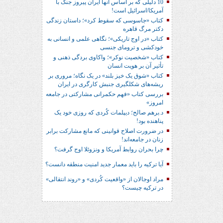
10 دلیلی که بر اساس آنها ایران پیروز جنگ با
آمریکا/اسرائیل است!
کتاب «جاسوسی که سقوط کرد»؛ داستان زندگی
دکتر مرگ قاهره
کتاب «در اوج تاریکی»؛ نگاهی علمی و انسانی به
خودکشی و ترومای جنسی
کتاب «شخصیت نوکر»؛ واکاوی بردگی ذهنی و
تأثیر آن بر هویت انسان
کتاب «شوق یک خیز بلند» در یک نگاه؛ مروری بر
ریشه‌های شکل‎گیری جنبش کارگری در ایران
بررسی کتاب «فهم حکمرانی مشارکتی در جامعه
امروز»
د.برهم صالح؛ دیپلمات کُردی که روزی خود یک
پناهنده بود!
در ضرورت اصلاح قوانینی که مانع مشارکت برابر
زنان در جامعه‌اند!
چرا بحران روابط آمریکا و ونزوئلا اوج گرفت؟
آیا ترکیه را باید معمار جدید امنیت منطقه دانست؟
مراد اوجالان از «واقعیت کُردی» و «روند انتقالی»
در ترکیه چیست؟