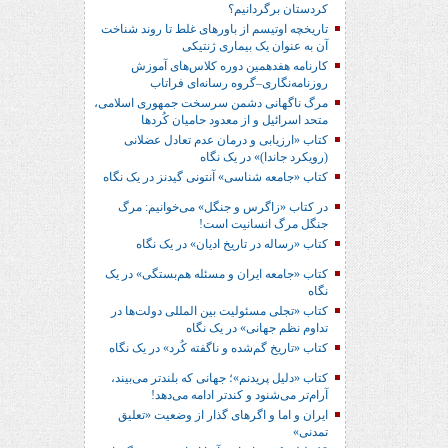
کردستان برگردانیم؟
تاریخچه اوتیسم از باورهای غلط تا روند شناخت
آن به عنوان یک بیماری ژنتیکی
کارنامه هفدهمین دوره کلاس‌های آموزش
روزنامه‌نگاری–گروه رسانه‌ای فراتاب
مرگ ناگهانی دشمن سرسخت جمهوری اسلامی،
متحد اسرائیل و از معدود حامیان کُردها
کتاب «ارزیابی و درمان عدم تعادل عضلانی
(رویکرد جاندا)» در یک نگاه
کتاب «جامعه شناسی» آنتونی گیدنز در یک نگاه
در کتاب «زاگرس و جنگل» می‌خوانیم: مرگ
جنگل مرگ انسانیت است!
کتاب «رساله در تاریخ ادیان» در یک نگاه
کتاب «جامعه ایران و مسئله هم‌بستگی» در یک
نگاه
کتاب «تجلی مسئولیت بین المللی دولت‌ها در
تداوم نظم جهانی» در یک نگاه
کتاب «تاریخ گم‌شده و ناگفته کُرد» در یک نگاه
کتاب «دلیل پریدنم»؛ جهانی که بلندتر می‌بیند،
آرام‌تر می‌شنود و کندتر ادامه می‌دهد!
ایران و اما و اگرهای گذار از وضعیت «تعلیق
تمدنی»