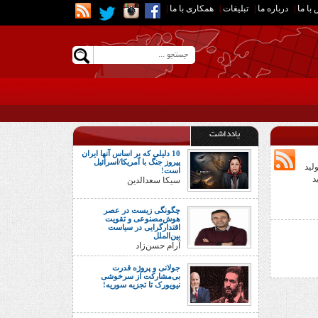
با ما
|
درباره ما
|
تبلیغات
|
همکاری با ما
|
یادداشت
10 دلیلی که بر اساس آنها ایران
پیروز جنگ با آمریکا/اسرائیل
ز تولید
است!
د
سیکا سعدالدین
چگونگی زیست در عصر
هوش‌مصنوعی و تقویت
اقتدارگرایی در سیاست
بین‌الملل
آرام حسن‌زاد
جولانی و پروژه قدرت
بی‌مشارکت از سرخوشی
نیویورک تا تجزیه سوریه!