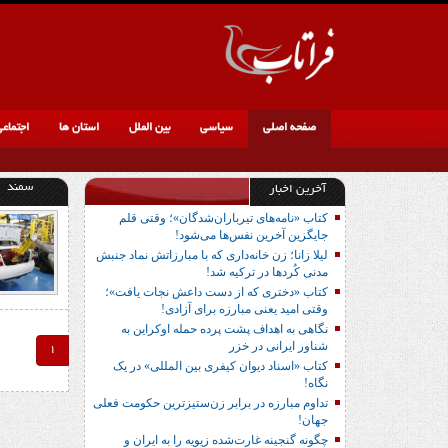
صفحه اصلی
سیاسی
بین الملل
استان ها
اجتماع
سمند
آخرین اخبار
کتاب «نامه‌های تیرباران‌شدگان»؛ وقتی قلم
جایگزین آخرین نفس‌ها می‌شود!
لیلا زانا؛ زن خانه‌داری که با مبارزاتش نماد جنبش
مدنی کُردها در ترکیه شد!
کتاب «دختری که از دست داعش نجات یافت»؛
وقتی امید یعنی مبارزه برای آزادی!
نگاهی به اهداف پشت پرده حمله اوکراین به
شناور ایرانی در خزر
1
کتاب «اسناد دیوان کیفری بین المللی» در یک
نگاه!
تداوم مبارزه در برابر زن‌ستیزترین حکومت فعلی
جهان!
چگونه گنجینه غارت‌شده زیویه را به ایران و