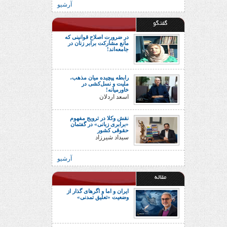
آرشیو
گفتگو
در ضرورت اصلاح قوانینی که
مانع مشارکت برابر زنان در
جامعه‌اند!
رابطه پیچیده میان مذهب،
ملیت و نسل‌کشی در
خاورمیانه!
اسعد اردلان
نقش وکلا در ترویج مفهوم
«برابری زبانی» در گفتمان
حقوقی کشور
سیداد شیرزاد
آرشیو
مقاله
ایران و اما و اگرهای گذار از
وضعیت «تعلیق تمدنی»