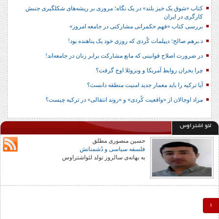
کتاب «شوق یک خیز بلند» در یک نگاه؛ مروری بر ریشه‌های شکل‎گیری جنبش
کارگری در ایران
بررسی کتاب «فهم حکمرانی مشارکتی در جامعه امروز»
د.برهم صالح؛ دیپلمات کُردی که روزی خود یک پناهنده بود!
در ضرورت اصلاح قوانینی که مانع مشارکت برابر زنان در جامعه‌اند!
چرا بحران روابط آمریکا و ونزوئلا اوج گرفت؟
آیا ترکیه را باید معمار جدید امنیت منطقه دانست؟
مراد اوجالان از «واقعیت کُردی» و «روند انتقالی» در ترکیه چیست؟
لئو اشتراوس
حسین منصوری مطلق
فلسفه سیاسی و دُشمنانش
به بهانه‌­ی سالروز تولد لئواشتراوس
1