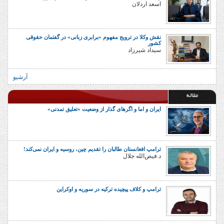
اسعد اردلان
نقش وکلا در ترویج مفهوم «برابری زبانی» در گفتمان حقوقی
کشور
سیداد شیرزاد
آرشیو
مقاله
ایران و اما و اگرهای گذار از وضعیت «تعلیق تمدنی»
ترامپ افغانستان طالبان را تقدیم چین، روسیه و ایران نمی‌کند!
د.فیض‌الله جلال
ترامپ و کلاف پیچیده ترکیه در سوریه و اوکراین