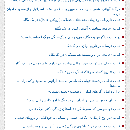
کارنامه هفدهمین دوره کلاس‌های آموزش روزنامه‌نگاری–گروه رسانه‌ای فراتاب
مرگ ناگهانی دشمن سرسخت جمهوری اسلامی، متحد اسرائیل و از معدود حامیان
کُردها
کتاب «ارزیابی و درمان عدم تعادل عضلانی (رویکرد جاندا)» در یک نگاه
کتاب «جامعه شناسی» آنتونی گیدنز در یک نگاه
در کتاب «زاگرس و جنگل» می‌خوانیم: مرگ جنگل مرگ انسانیت است!
کتاب «رساله در تاریخ ادیان» در یک نگاه
کتاب «جامعه ایران و مسئله هم‌بستگی» در یک نگاه
کتاب «تجلی مسئولیت بین المللی دولت‌ها در تداوم نظم جهانی» در یک نگاه
کتاب «تاریخ گم‌شده و ناگفته کُرد» در یک نگاه
کتاب «دلیل پریدنم»؛ جهانی که بلندتر می‌بیند، آرام‌تر می‌شنود و کندتر ادامه
می‌دهد!
ایران و اما و اگرهای گذار از وضعیت «تعلیق تمدنی»
10 دلیلی که بر اساس آنها ایران پیروز جنگ با آمریکا/اسرائیل است!
کتاب «جاسوسی که سقوط کرد»؛ داستان زندگی دکتر مرگ قاهره
کتاب «در اوج تاریکی»؛ نگاهی علمی و انسانی به خودکشی و ترومای جنسی
کتاب «شخصیت نوکر»؛ واکاوی بردگی ذهنی و تأثیر آن بر هویت انسان