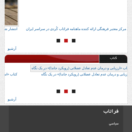
آدرس 22 مرکز معتبر فرهنگی ارائه کننده ماهنامه فراتاب کُردی در سراسر ایران
ا
آرشیو
کتاب
کتاب «ارزیابی و درمان عدم تعادل عضلانی (رویکرد جاندا)» در یک نگاه
ک
آرشیو
فراتاب
سیاسی