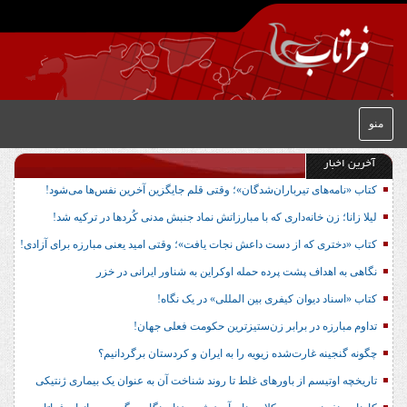
منو
آخرین اخبار
کتاب «نامه‌های تیرباران‌شدگان»؛ وقتی قلم جایگزین آخرین نفس‌ها می‌شود!
لیلا زانا؛ زن خانه‌داری که با مبارزاتش نماد جنبش مدنی کُردها در ترکیه شد!
کتاب «دختری که از دست داعش نجات یافت»؛ وقتی امید یعنی مبارزه برای آزادی!
نگاهی به اهداف پشت پرده حمله اوکراین به شناور ایرانی در خزر
کتاب «اسناد دیوان کیفری بین المللی» در یک نگاه!
تداوم مبارزه در برابر زن‌ستیزترین حکومت فعلی جهان!
چگونه گنجینه غارت‌شده زیویه را به ایران و کردستان برگردانیم؟
تاریخچه اوتیسم از باورهای غلط تا روند شناخت آن به عنوان یک بیماری ژنتیکی