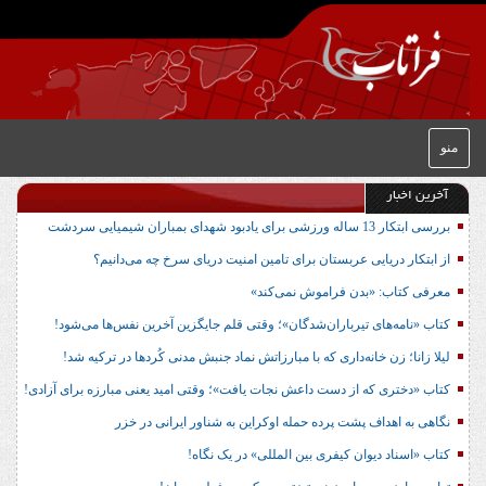
منو
آخرین اخبار
بررسی ابتکار 13 ساله ورزشی برای یادبود شهدای بمباران شیمیایی سردشت
از ابتکار دریایی عربستان برای تامین امنیت دریای سرخ چه می‌دانیم؟
معرفی کتاب: «بدن فراموش نمی‌کند»
کتاب «نامه‌های تیرباران‌شدگان»؛ وقتی قلم جایگزین آخرین نفس‌ها می‌شود!
لیلا زانا؛ زن خانه‌داری که با مبارزاتش نماد جنبش مدنی کُردها در ترکیه شد!
کتاب «دختری که از دست داعش نجات یافت»؛ وقتی امید یعنی مبارزه برای آزادی!
نگاهی به اهداف پشت پرده حمله اوکراین به شناور ایرانی در خزر
کتاب «اسناد دیوان کیفری بین المللی» در یک نگاه!