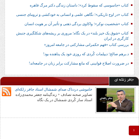
کتاب «جاسوسی که سقوط کرد»؛ داستان زندگی دکتر مرگ قاهره
کتاب «در اوج تاریکی»؛ نگاهی علمی و انسانی به خودکشی و ترومای جنسی
کتاب «شخصیت نوکر»؛ واکاوی بردگی ذهنی و تأثیر آن بر هویت انسان
کتاب «شوق یک خیز بلند» در یک نگاه؛ مروری بر ریشه‌های شکل‎گیری جنبش
کارگری در ایران
بررسی کتاب «فهم حکمرانی مشارکتی در جامعه امروز»
د.برهم صالح؛ دیپلمات کُردی که روزی خود یک پناهنده بود!
در ضرورت اصلاح قوانینی که مانع مشارکت برابر زنان در جامعه‌اند!
جافر زلکه ای
خاموشی دردناک صدای شمشال استاد جافر زلکه‌ای
تصاویر صحنه تصادف + زندگینامه جعفر محمدی‌زاده
استاد ساز کُردی شمشال در یک نگاه
1