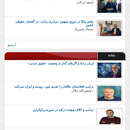
اسعد اردلان
نقش وکلا در ترویج مفهوم «برابری زبانی» در گفتمان حقوقی
کشور
سیداد شیرزاد
آرشیو
مقاله
ایران و اما و اگرهای گذار از وضعیت «تعلیق تمدنی»
ترامپ افغانستان طالبان را تقدیم چین، روسیه و ایران نمی‌کند!
د.فیض‌الله جلال
ترامپ و کلاف پیچیده ترکیه در سوریه و اوکراین