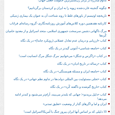
تداوم مبارزه در برابر زن‌ستیزترین حکومت فعلی جهان!
چگونه گنجینه غارت‌شده زیویه را به ایران و کردستان برگردانیم؟
تاریخچه اوتیسم از باورهای غلط تا روند شناخت آن به عنوان یک بیماری ژنتیکی
کارنامه هفدهمین دوره کلاس‌های آموزش روزنامه‌نگاری–گروه رسانه‌ای فراتاب
مرگ ناگهانی دشمن سرسخت جمهوری اسلامی، متحد اسرائیل و از معدود حامیان
کُردها
کتاب «ارزیابی و درمان عدم تعادل عضلانی (رویکرد جاندا)» در یک نگاه
کتاب «جامعه شناسی» آنتونی گیدنز در یک نگاه
در کتاب «زاگرس و جنگل» می‌خوانیم: مرگ جنگل مرگ انسانیت است!
کتاب «رساله در تاریخ ادیان» در یک نگاه
کتاب «جامعه ایران و مسئله هم‌بستگی» در یک نگاه
کتاب «تجلی مسئولیت بین المللی دولت‌ها در تداوم نظم جهانی» در یک نگاه
کتاب «تاریخ گم‌شده و ناگفته کُرد» در یک نگاه
کتاب «دلیل پریدنم»؛ جهانی که بلندتر می‌بیند، آرام‌تر می‌شنود و کندتر ادامه
می‌دهد!
ایران و اما و اگرهای گذار از وضعیت «تعلیق تمدنی»
10 دلیلی که بر اساس آنها ایران پیروز جنگ با آمریکا/اسرائیل است!