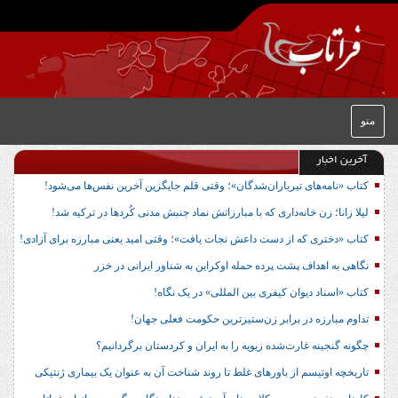
منو
آخرین اخبار
کتاب «نامه‌های تیرباران‌شدگان»؛ وقتی قلم جایگزین آخرین نفس‌ها می‌شود!
لیلا زانا؛ زن خانه‌داری که با مبارزاتش نماد جنبش مدنی کُردها در ترکیه شد!
کتاب «دختری که از دست داعش نجات یافت»؛ وقتی امید یعنی مبارزه برای آزادی!
نگاهی به اهداف پشت پرده حمله اوکراین به شناور ایرانی در خزر
کتاب «اسناد دیوان کیفری بین المللی» در یک نگاه!
تداوم مبارزه در برابر زن‌ستیزترین حکومت فعلی جهان!
چگونه گنجینه غارت‌شده زیویه را به ایران و کردستان برگردانیم؟
تاریخچه اوتیسم از باورهای غلط تا روند شناخت آن به عنوان یک بیماری ژنتیکی