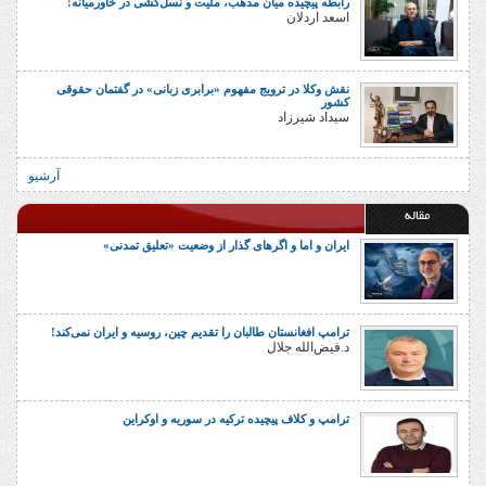
رابطه پیچیده میان مذهب، ملیت و نسل‌کشی در خاورمیانه!
اسعد اردلان
نقش وکلا در ترویج مفهوم «برابری زبانی» در گفتمان حقوقی
کشور
سیداد شیرزاد
آرشیو
مقاله
ایران و اما و اگرهای گذار از وضعیت «تعلیق تمدنی»
ترامپ افغانستان طالبان را تقدیم چین، روسیه و ایران نمی‌کند!
د.فیض‌الله جلال
ترامپ و کلاف پیچیده ترکیه در سوریه و اوکراین