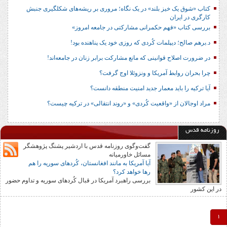
کتاب «شوق یک خیز بلند» در یک نگاه؛ مروری بر ریشه‌های شکل‎گیری جنبش
کارگری در ایران
بررسی کتاب «فهم حکمرانی مشارکتی در جامعه امروز»
د.برهم صالح؛ دیپلمات کُردی که روزی خود یک پناهنده بود!
در ضرورت اصلاح قوانینی که مانع مشارکت برابر زنان در جامعه‌اند!
چرا بحران روابط آمریکا و ونزوئلا اوج گرفت؟
آیا ترکیه را باید معمار جدید امنیت منطقه دانست؟
مراد اوجالان از «واقعیت کُردی» و «روند انتقالی» در ترکیه چیست؟
روزنامه قدس
گفت‌وگوی روزنامه قدس با اردشیر پشنگ پژوهشگر
مسائل خاورمیانه
آیا آمریکا به مانند افغانستان، کُردهای سوریه را هم
رها خواهد کرد؟
بررسی راهبرد آمریکا در قبال کُردهای سوریه و تداوم حضور
در این کشور
1