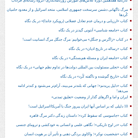
کارنامه هفدهمین دوره کلاس‌های آموزش روزنامه‌نگاری–گروه رسانه‌ای فراتاب
مرگ ناگهانی دشمن سرسخت جمهوری اسلامی، متحد اسرائیل و از معدود حامیان
کُردها
کتاب «ارزیابی و درمان عدم تعادل عضلانی (رویکرد جاندا)» در یک نگاه
کتاب «جامعه شناسی» آنتونی گیدنز در یک نگاه
در کتاب «زاگرس و جنگل» می‌خوانیم: مرگ جنگل مرگ انسانیت است!
کتاب «رساله در تاریخ ادیان» در یک نگاه
کتاب «جامعه ایران و مسئله هم‌بستگی» در یک نگاه
کتاب «تجلی مسئولیت بین المللی دولت‌ها در تداوم نظم جهانی» در یک نگاه
کتاب «تاریخ گم‌شده و ناگفته کُرد» در یک نگاه
کتاب «دلیل پریدنم»؛ جهانی که بلندتر می‌بیند، آرام‌تر می‌شنود و کندتر ادامه
می‌دهد!
ایران و اما و اگرهای گذار از وضعیت «تعلیق تمدنی»
10 دلیلی که بر اساس آنها ایران پیروز جنگ با آمریکا/اسرائیل است!
کتاب «جاسوسی که سقوط کرد»؛ داستان زندگی دکتر مرگ قاهره
کتاب «در اوج تاریکی»؛ نگاهی علمی و انسانی به خودکشی و ترومای جنسی
کتاب «شخصیت نوکر»؛ واکاوی بردگی ذهنی و تأثیر آن بر هویت انسان