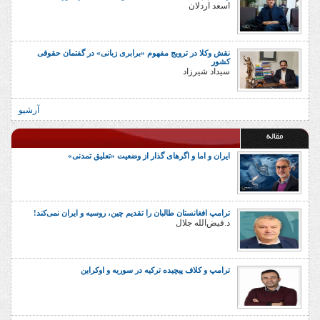
اسعد اردلان
نقش وکلا در ترویج مفهوم «برابری زبانی» در گفتمان حقوقی
کشور
سیداد شیرزاد
آرشیو
مقاله
ایران و اما و اگرهای گذار از وضعیت «تعلیق تمدنی»
ترامپ افغانستان طالبان را تقدیم چین، روسیه و ایران نمی‌کند!
د.فیض‌الله جلال
ترامپ و کلاف پیچیده ترکیه در سوریه و اوکراین