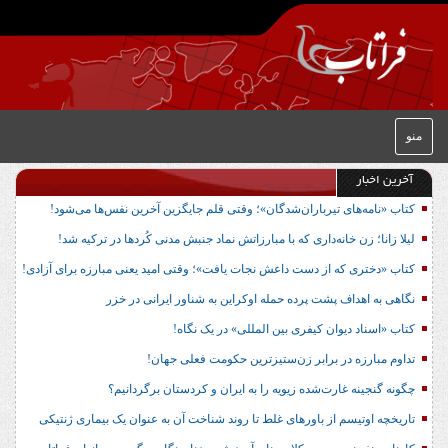
منو
آخرین اخبار
کتاب «نامه‌های تیرباران‌شدگان»؛ وقتی قلم جایگزین آخرین نفس‌ها می‌شود!
لیلا زانا؛ زن خانه‌داری که با مبارزاتش نماد جنبش مدنی کُردها در ترکیه شد!
کتاب «دختری که از دست داعش نجات یافت»؛ وقتی امید یعنی مبارزه برای آزادی!
نگاهی به اهداف پشت پرده حمله اوکراین به شناور ایرانی در خزر
کتاب «اسناد دیوان کیفری بین المللی» در یک نگاه!
تداوم مبارزه در برابر زن‌ستیزترین حکومت فعلی جهان!
چگونه گنجینه غارت‌شده زیویه را به ایران و کردستان برگردانیم؟
تاریخچه اوتیسم از باورهای غلط تا روند شناخت آن به عنوان یک بیماری ژنتیکی