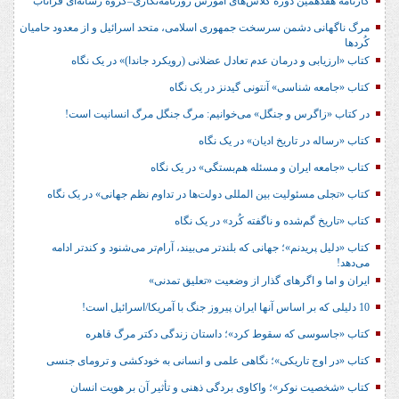
کارنامه هفدهمین دوره کلاس‌های آموزش روزنامه‌نگاری–گروه رسانه‌ای فراتاب
مرگ ناگهانی دشمن سرسخت جمهوری اسلامی، متحد اسرائیل و از معدود حامیان
کُردها
کتاب «ارزیابی و درمان عدم تعادل عضلانی (رویکرد جاندا)» در یک نگاه
کتاب «جامعه شناسی» آنتونی گیدنز در یک نگاه
در کتاب «زاگرس و جنگل» می‌خوانیم: مرگ جنگل مرگ انسانیت است!
کتاب «رساله در تاریخ ادیان» در یک نگاه
کتاب «جامعه ایران و مسئله هم‌بستگی» در یک نگاه
کتاب «تجلی مسئولیت بین المللی دولت‌ها در تداوم نظم جهانی» در یک نگاه
کتاب «تاریخ گم‌شده و ناگفته کُرد» در یک نگاه
کتاب «دلیل پریدنم»؛ جهانی که بلندتر می‌بیند، آرام‌تر می‌شنود و کندتر ادامه
می‌دهد!
ایران و اما و اگرهای گذار از وضعیت «تعلیق تمدنی»
10 دلیلی که بر اساس آنها ایران پیروز جنگ با آمریکا/اسرائیل است!
کتاب «جاسوسی که سقوط کرد»؛ داستان زندگی دکتر مرگ قاهره
کتاب «در اوج تاریکی»؛ نگاهی علمی و انسانی به خودکشی و ترومای جنسی
کتاب «شخصیت نوکر»؛ واکاوی بردگی ذهنی و تأثیر آن بر هویت انسان