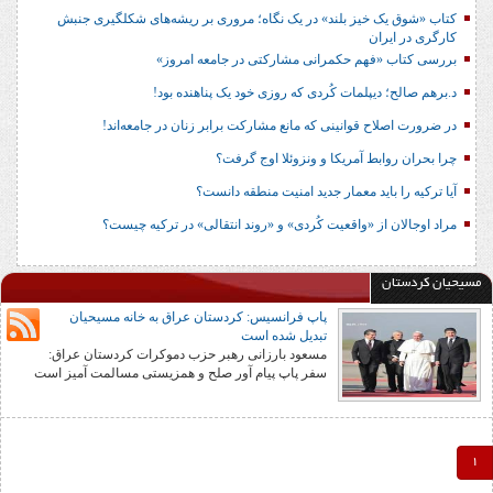
کتاب «شوق یک خیز بلند» در یک نگاه؛ مروری بر ریشه‌های شکل‎گیری جنبش
کارگری در ایران
بررسی کتاب «فهم حکمرانی مشارکتی در جامعه امروز»
د.برهم صالح؛ دیپلمات کُردی که روزی خود یک پناهنده بود!
در ضرورت اصلاح قوانینی که مانع مشارکت برابر زنان در جامعه‌اند!
چرا بحران روابط آمریکا و ونزوئلا اوج گرفت؟
آیا ترکیه را باید معمار جدید امنیت منطقه دانست؟
مراد اوجالان از «واقعیت کُردی» و «روند انتقالی» در ترکیه چیست؟
مسیحیان کردستان
پاپ فرانسیس: کردستان عراق به خانه مسیحیان
تبدیل شده است
مسعود بارزانی رهبر حزب دموکرات کردستان عراق:
سفر پاپ پیام آور صلح و همزیستی مسالمت آمیز است
1