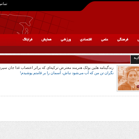
تماس 
ی
فرهنگی
علمی
اقتصادی
ورزشی
همایش
فرابلاگ
یه
زندگینامه هلین بولک هنرمند معترض ترکیه‌ای که براثر اعتصاب غذا جان سپرد
نگران تن من که آب می‌شود نباش، آسمان را بر قامتم پوشیدم!