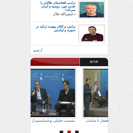
ترامپ افغانستان طالبان را
تقدیم چین، روسیه و ایران
نمی‌کند!
د.فیض‌الله جلال
ترامپ و کلاف پیچیده ترکیه در
سوریه و اوکراین
آرشیو
ویدیو
ور براتی
نشست تحلیلی نوعثمانیسم از قفقاز تا شامات
نشست تحلیلی نوعثم