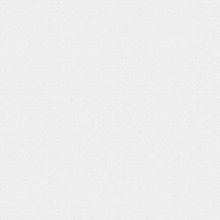
تحلیل بحران یمن در گفتوگو با منص