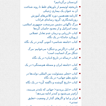
کردستان برگردانیم؟
تاریخچه اوتیسم از باورهای غلط تا روند شناخت
آن به عنوان یک بیماری ژنتیکی
کارنامه هفدهمین دوره کلاس‌های آموزش
روزنامه‌نگاری–گروه رسانه‌ای فراتاب
مرگ ناگهانی دشمن سرسخت جمهوری اسلامی،
متحد اسرائیل و از معدود حامیان کُردها
کتاب «ارزیابی و درمان عدم تعادل عضلانی
(رویکرد جاندا)» در یک نگاه
کتاب «جامعه شناسی» آنتونی گیدنز در یک نگاه
در کتاب «زاگرس و جنگل» می‌خوانیم: مرگ
جنگل مرگ انسانیت است!
کتاب «رساله در تاریخ ادیان» در یک نگاه
کتاب «جامعه ایران و مسئله هم‌بستگی» در یک
نگاه
کتاب «تجلی مسئولیت بین المللی دولت‌ها در
تداوم نظم جهانی» در یک نگاه
کتاب «تاریخ گم‌شده و ناگفته کُرد» در یک نگاه
کتاب «دلیل پریدنم»؛ جهانی که بلندتر می‌بیند،
آرام‌تر می‌شنود و کندتر ادامه می‌دهد!
ایران و اما و اگرهای گذار از وضعیت «تعلیق
تمدنی»