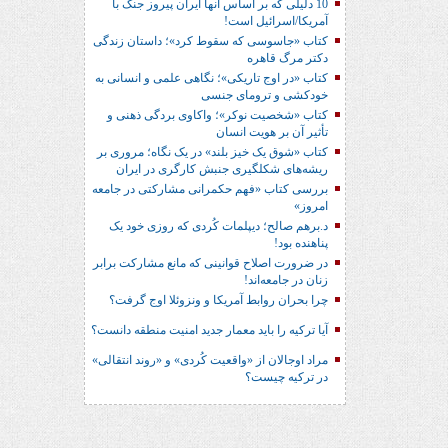
10 دلیلی که بر اساس آنها ایران پیروز جنگ با
آمریکا/اسرائیل است!
کتاب «جاسوسی که سقوط کرد»؛ داستان زندگی
دکتر مرگ قاهره
کتاب «در اوج تاریکی»؛ نگاهی علمی و انسانی به
خودکشی و ترومای جنسی
کتاب «شخصیت نوکر»؛ واکاوی بردگی ذهنی و
تأثیر آن بر هویت انسان
کتاب «شوق یک خیز بلند» در یک نگاه؛ مروری بر
ریشه‌های شکل‎گیری جنبش کارگری در ایران
بررسی کتاب «فهم حکمرانی مشارکتی در جامعه
امروز»
د.برهم صالح؛ دیپلمات کُردی که روزی خود یک
پناهنده بود!
در ضرورت اصلاح قوانینی که مانع مشارکت برابر
زنان در جامعه‌اند!
چرا بحران روابط آمریکا و ونزوئلا اوج گرفت؟
آیا ترکیه را باید معمار جدید امنیت منطقه دانست؟
مراد اوجالان از «واقعیت کُردی» و «روند انتقالی»
در ترکیه چیست؟