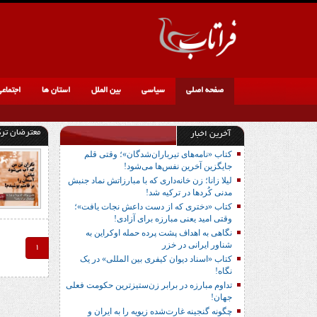
صفحه اصلی
سیاسی
بین الملل
استان ها
اجتماع
معترضان ترک
آخرین اخبار
کتاب «نامه‌های تیرباران‌شدگان»؛ وقتی قلم
جایگزین آخرین نفس‌ها می‌شود!
لیلا زانا؛ زن خانه‌داری که با مبارزاتش نماد جنبش
مدنی کُردها در ترکیه شد!
کتاب «دختری که از دست داعش نجات یافت»؛
وقتی امید یعنی مبارزه برای آزادی!
نگاهی به اهداف پشت پرده حمله اوکراین به
شناور ایرانی در خزر
1
کتاب «اسناد دیوان کیفری بین المللی» در یک
نگاه!
تداوم مبارزه در برابر زن‌ستیزترین حکومت فعلی
جهان!
چگونه گنجینه غارت‌شده زیویه را به ایران و