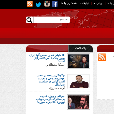
با ما
|
درباره ما
|
تبلیغات
|
همکاری با ما
|
یادداشت
10 دلیلی که بر اساس آنها ایران
پیروز جنگ با آمریکا/اسرائیل
است!
سیکا سعدالدین
چگونگی زیست در عصر
هوش‌مصنوعی و تقویت
اقتدارگرایی در سیاست
بین‌الملل
آرام حسن‌زاد
جولانی و پروژه قدرت
بی‌مشارکت از سرخوشی
نیویورک تا تجزیه سوریه!