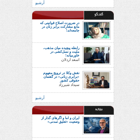
آرشیو
گفتگو
در ضرورت اصلاح قوانینی که
مانع مشارکت برابر زنان در
جامعه‌اند!
رابطه پیچیده میان مذهب،
ملیت و نسل‌کشی در
خاورمیانه!
اسعد اردلان
نقش وکلا در ترویج مفهوم
«برابری زبانی» در گفتمان
حقوقی کشور
سیداد شیرزاد
آرشیو
مقاله
ایران و اما و اگرهای گذار از
وضعیت «تعلیق تمدنی»