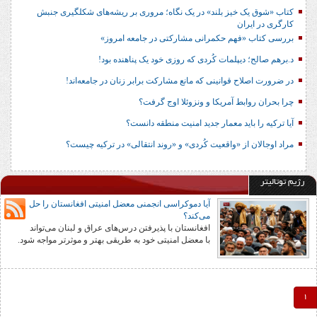
کتاب «شوق یک خیز بلند» در یک نگاه؛ مروری بر ریشه‌های شکل‎گیری جنبش
کارگری در ایران
بررسی کتاب «فهم حکمرانی مشارکتی در جامعه امروز»
د.برهم صالح؛ دیپلمات کُردی که روزی خود یک پناهنده بود!
در ضرورت اصلاح قوانینی که مانع مشارکت برابر زنان در جامعه‌اند!
چرا بحران روابط آمریکا و ونزوئلا اوج گرفت؟
آیا ترکیه را باید معمار جدید امنیت منطقه دانست؟
مراد اوجالان از «واقعیت کُردی» و «روند انتقالی» در ترکیه چیست؟
رژیم توتالیتر
آیا دموکراسی انجمنی معضل امنیتی افغانستان را حل
می‌کند؟
افغانستان با پذیرفتن درس‌های عراق و لبنان می‌تواند
با معضل امنیتی خود به طریقی بهتر و موثرتر مواجه شود.
1