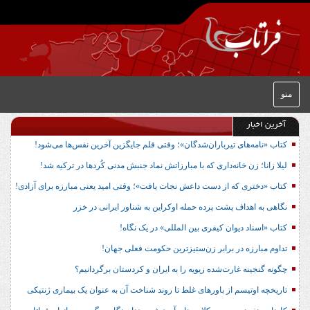
منو
آخرین اخبار
کتاب «نامه‌های تیرباران‌شدگان»؛ وقتی قلم جایگزین آخرین نفس‌ها می‌شود!
لیلا زانا؛ زن خانه‌داری که با مبارزاتش نماد جنبش مدنی کُردها در ترکیه شد!
کتاب «دختری که از دست داعش نجات یافت»؛ وقتی امید یعنی مبارزه برای آزادی!
نگاهی به اهداف پشت پرده حمله اوکراین به شناور ایرانی در خزر
کتاب «اسناد دیوان کیفری بین المللی» در یک نگاه!
تداوم مبارزه در برابر زن‌ستیزترین حکومت فعلی جهان!
چگونه گنجینه غارت‌شده زیویه را به ایران و کردستان برگردانیم؟
تاریخچه اوتیسم از باورهای غلط تا روند شناخت آن به عنوان یک بیماری ژنتیکی