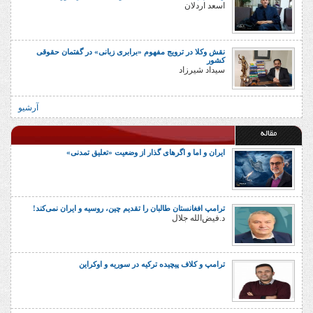
اسعد اردلان
نقش وکلا در ترویج مفهوم «برابری زبانی» در گفتمان حقوقی
کشور
سیداد شیرزاد
آرشیو
مقاله
ایران و اما و اگرهای گذار از وضعیت «تعلیق تمدنی»
ترامپ افغانستان طالبان را تقدیم چین، روسیه و ایران نمی‌کند!
د.فیض‌الله جلال
ترامپ و کلاف پیچیده ترکیه در سوریه و اوکراین