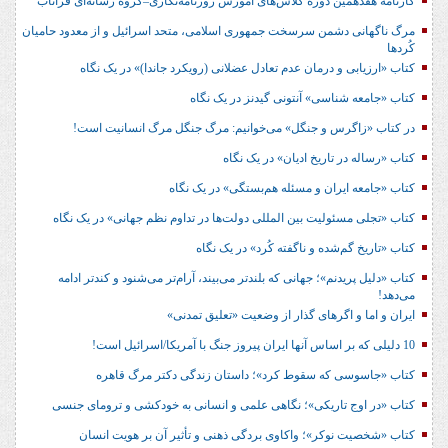
کارنامه هفدهمین دوره کلاس‌های آموزش روزنامه‌نگاری–گروه رسانه‌ای فراتاب
مرگ ناگهانی دشمن سرسخت جمهوری اسلامی، متحد اسرائیل و از معدود حامیان
کُردها
کتاب «ارزیابی و درمان عدم تعادل عضلانی (رویکرد جاندا)» در یک نگاه
کتاب «جامعه شناسی» آنتونی گیدنز در یک نگاه
در کتاب «زاگرس و جنگل» می‌خوانیم: مرگ جنگل مرگ انسانیت است!
کتاب «رساله در تاریخ ادیان» در یک نگاه
کتاب «جامعه ایران و مسئله هم‌بستگی» در یک نگاه
کتاب «تجلی مسئولیت بین المللی دولت‌ها در تداوم نظم جهانی» در یک نگاه
کتاب «تاریخ گم‌شده و ناگفته کُرد» در یک نگاه
کتاب «دلیل پریدنم»؛ جهانی که بلندتر می‌بیند، آرام‌تر می‌شنود و کندتر ادامه
می‌دهد!
ایران و اما و اگرهای گذار از وضعیت «تعلیق تمدنی»
10 دلیلی که بر اساس آنها ایران پیروز جنگ با آمریکا/اسرائیل است!
کتاب «جاسوسی که سقوط کرد»؛ داستان زندگی دکتر مرگ قاهره
کتاب «در اوج تاریکی»؛ نگاهی علمی و انسانی به خودکشی و ترومای جنسی
کتاب «شخصیت نوکر»؛ واکاوی بردگی ذهنی و تأثیر آن بر هویت انسان