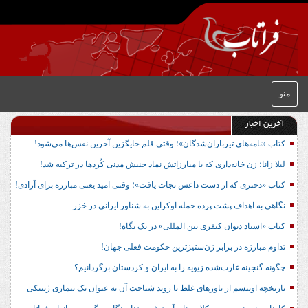
منو
آخرین اخبار
کتاب «نامه‌های تیرباران‌شدگان»؛ وقتی قلم جایگزین آخرین نفس‌ها می‌شود!
لیلا زانا؛ زن خانه‌داری که با مبارزاتش نماد جنبش مدنی کُردها در ترکیه شد!
کتاب «دختری که از دست داعش نجات یافت»؛ وقتی امید یعنی مبارزه برای آزادی!
نگاهی به اهداف پشت پرده حمله اوکراین به شناور ایرانی در خزر
کتاب «اسناد دیوان کیفری بین المللی» در یک نگاه!
تداوم مبارزه در برابر زن‌ستیزترین حکومت فعلی جهان!
چگونه گنجینه غارت‌شده زیویه را به ایران و کردستان برگردانیم؟
تاریخچه اوتیسم از باورهای غلط تا روند شناخت آن به عنوان یک بیماری ژنتیکی