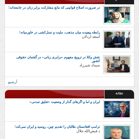
در ضرورت اصلاح قوانینی که مانع مشارکت برابر زنان در جامعه‌اند!
رابطه پیچیده میان مذهب، ملیت و نسل‌کشی در خاورمیانه!
اسعد اردلان
نقش وکلا در ترویج مفهوم «برابری زبانی» در گفتمان حقوقی
کشور
سیداد شیرزاد
آرشیو
مقاله
ایران و اما و اگرهای گذار از وضعیت «تعلیق تمدنی»
ترامپ افغانستان طالبان را تقدیم چین، روسیه و ایران نمی‌کند!
د.فیض‌الله جلال