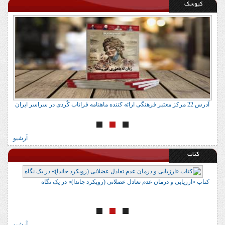
کیوسک
آدرس 22 مرکز معتبر فرهنگی ارائه کننده ماهنامه فراتاب کُردی در سراسر ایران
ا
آرشیو
کتاب
کتاب «ارزیابی و درمان عدم تعادل عضلانی (رویکرد جاندا)» در یک نگاه
ک
آرشیو