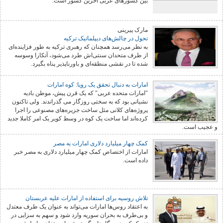
بین کشورهای عربی آخرین کشور است.
مارک پیرینی
تحول در چالش‌های دیپلماتیک ترکیه
به نظر می‌رسد همچنان که رهبری ترکیه به طور فزاینده‌ای
از طرف متحدان سنتی‌اش طرد می‌شود، آنکارا وسوسه
شده‌ تا در نقشی منطقه‌ای و باورناپذیر پناه بگیرد.
امارات به دنبال تحقق یک رویا: کوه امارات
"امارات متحده عربی" که یک قرن پیش، موطن بادیه
نشیانی بود که به سختی روزگار می گذراندند. ولی تاکنون
پروژه‌های کلانی مثل ساخت جزیره‌های مصنوعی را اجرا
کرده‌اند اما ساخت یک کوه در وسط کویر یک امر کاملا جدید
و عجیب است.
کمک چهار میلیارد دلاری امارات به مصر
امارات از اختصاص کمک چهار میلیارد دلاری به مصر خبر
داده است.
تلاش روسیه برای استفاده از امارات علیه عربستان
به اعتقاد روس‌ها امارات می‌تواند به عنوان یک طرف معتدل
و بی‌طرف به بحران سوریه وارد شود و سهم به سزایی در