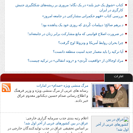
کتاب «شوق یک خیز بلند» در یک نگاه؛ مروری بر ریشه‌های شکل‎گیری جنبش
کارگری در ایران
بررسی کتاب «فهم حکمرانی مشارکتی در جامعه امروز»
د.برهم صالح؛ دیپلمات کُردی که روزی خود یک پناهنده بود!
در ضرورت اصلاح قوانینی که مانع مشارکت برابر زنان در جامعه‌اند!
چرا بحران روابط آمریکا و ونزوئلا اوج گرفت؟
آیا ترکیه را باید معمار جدید امنیت منطقه دانست؟
مراد اوجالان از «واقعیت کُردی» و «روند انتقالی» در ترکیه چیست؟
امارات
مرگ منشی ویژه «صدام» در امارات
رسانه های عربی از مرگ منشی ویژه و وزیر فرهنگ
و اطلاع رسانی صدام حسین دیکتاتور معدوم عراق
خبر دادند.
اعلام رتبه بندی جذب سرمایه گزاری خارجی:
عراق در بین کشورهای عربی از آخر اول شد!
بر اساس تحقیقی عراق در جذب تولیدکنندگان خارجی در