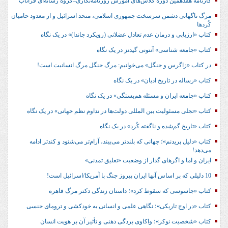
کارنامه هفدهمین دوره کلاس‌های آموزش روزنامه‌نگاری–گروه رسانه‌ای فراتاب
مرگ ناگهانی دشمن سرسخت جمهوری اسلامی، متحد اسرائیل و از معدود حامیان
کُردها
کتاب «ارزیابی و درمان عدم تعادل عضلانی (رویکرد جاندا)» در یک نگاه
کتاب «جامعه شناسی» آنتونی گیدنز در یک نگاه
در کتاب «زاگرس و جنگل» می‌خوانیم: مرگ جنگل مرگ انسانیت است!
کتاب «رساله در تاریخ ادیان» در یک نگاه
کتاب «جامعه ایران و مسئله هم‌بستگی» در یک نگاه
کتاب «تجلی مسئولیت بین المللی دولت‌ها در تداوم نظم جهانی» در یک نگاه
کتاب «تاریخ گم‌شده و ناگفته کُرد» در یک نگاه
کتاب «دلیل پریدنم»؛ جهانی که بلندتر می‌بیند، آرام‌تر می‌شنود و کندتر ادامه
می‌دهد!
ایران و اما و اگرهای گذار از وضعیت «تعلیق تمدنی»
10 دلیلی که بر اساس آنها ایران پیروز جنگ با آمریکا/اسرائیل است!
کتاب «جاسوسی که سقوط کرد»؛ داستان زندگی دکتر مرگ قاهره
کتاب «در اوج تاریکی»؛ نگاهی علمی و انسانی به خودکشی و ترومای جنسی
کتاب «شخصیت نوکر»؛ واکاوی بردگی ذهنی و تأثیر آن بر هویت انسان