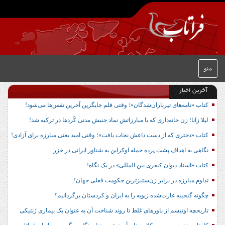
منو
آخرین اخبار
کتاب «نامه‌های تیرباران‌شدگان»؛ وقتی قلم جایگزین آخرین نفس‌ها می‌شود!
لیلا زانا؛ زن خانه‌داری که با مبارزاتش نماد جنبش مدنی کُردها در ترکیه شد!
کتاب «دختری که از دست داعش نجات یافت»؛ وقتی امید یعنی مبارزه برای آزادی!
نگاهی به اهداف پشت پرده حمله اوکراین به شناور ایرانی در خزر
کتاب «اسناد دیوان کیفری بین المللی» در یک نگاه!
تداوم مبارزه در برابر زن‌ستیزترین حکومت فعلی جهان!
چگونه گنجینه غارت‌شده زیویه را به ایران و کردستان برگردانیم؟
تاریخچه اوتیسم از باورهای غلط تا روند شناخت آن به عنوان یک بیماری ژنتیکی