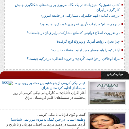
کتاب «شوق یک خیز بلند» در یک نگاه؛ مروری بر ریشه‌های شکل‎گیری جنبش
کارگری در ایران
بررسی کتاب «فهم حکمرانی مشارکتی در جامعه امروز»
د.برهم صالح؛ دیپلمات کُردی که روزی خود یک پناهنده بود!
در ضرورت اصلاح قوانینی که مانع مشارکت برابر زنان در جامعه‌اند!
چرا بحران روابط آمریکا و ونزوئلا اوج گرفت؟
آیا ترکیه را باید معمار جدید امنیت منطقه دانست؟
مراد اوجالان از «واقعیت کُردی» و «روند انتقالی» در ترکیه چیست؟
نیکی کریمی
فیلم نیکی کریمی از پنجشنبه این هفته بر روی پرده
سینماهای اقلیم کردستان عراق
آغاز اکران «آتابای» به کارگردانی نیکی کریمی از روز
پنجشنبه در سینماهای اقلیم کردستان عراق
گفت و گوی فراتاب با نیکی کریمی
وظیفه انسانی در حین کمک به مردم مرز نمی شناسد!
کُردها همیشه در ذهنم مردمانی اصیل، مهربان و با تاریخ و