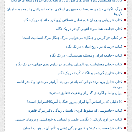
کارنامه هفدهمین دوره کلاس‌های آموزش روزنامه‌نگاری–گروه رسانه‌ای فراتاب
مرگ ناگهانی دشمن سرسخت جمهوری اسلامی، متحد اسرائیل و از معدود حامیان
کُردها
کتاب «ارزیابی و درمان عدم تعادل عضلانی (رویکرد جاندا)» در یک نگاه
کتاب «جامعه شناسی» آنتونی گیدنز در یک نگاه
در کتاب «زاگرس و جنگل» می‌خوانیم: مرگ جنگل مرگ انسانیت است!
کتاب «رساله در تاریخ ادیان» در یک نگاه
کتاب «جامعه ایران و مسئله هم‌بستگی» در یک نگاه
کتاب «تجلی مسئولیت بین المللی دولت‌ها در تداوم نظم جهانی» در یک نگاه
کتاب «تاریخ گم‌شده و ناگفته کُرد» در یک نگاه
کتاب «دلیل پریدنم»؛ جهانی که بلندتر می‌بیند، آرام‌تر می‌شنود و کندتر ادامه
می‌دهد!
ایران و اما و اگرهای گذار از وضعیت «تعلیق تمدنی»
10 دلیلی که بر اساس آنها ایران پیروز جنگ با آمریکا/اسرائیل است!
کتاب «جاسوسی که سقوط کرد»؛ داستان زندگی دکتر مرگ قاهره
کتاب «در اوج تاریکی»؛ نگاهی علمی و انسانی به خودکشی و ترومای جنسی
کتاب «شخصیت نوکر»؛ واکاوی بردگی ذهنی و تأثیر آن بر هویت انسان