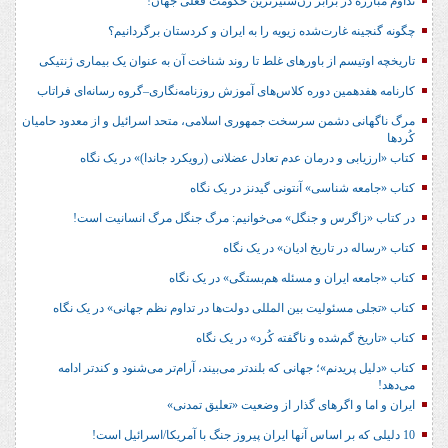
تداوم مبارزه در برابر زن‌ستیزترین حکومت فعلی جهان!
چگونه گنجینه غارت‌شده زیویه را به ایران و کردستان برگردانیم؟
تاریخچه اوتیسم از باورهای غلط تا روند شناخت آن به عنوان یک بیماری ژنتیکی
کارنامه هفدهمین دوره کلاس‌های آموزش روزنامه‌نگاری–گروه رسانه‌ای فراتاب
مرگ ناگهانی دشمن سرسخت جمهوری اسلامی، متحد اسرائیل و از معدود حامیان
کُردها
کتاب «ارزیابی و درمان عدم تعادل عضلانی (رویکرد جاندا)» در یک نگاه
کتاب «جامعه شناسی» آنتونی گیدنز در یک نگاه
در کتاب «زاگرس و جنگل» می‌خوانیم: مرگ جنگل مرگ انسانیت است!
کتاب «رساله در تاریخ ادیان» در یک نگاه
کتاب «جامعه ایران و مسئله هم‌بستگی» در یک نگاه
کتاب «تجلی مسئولیت بین المللی دولت‌ها در تداوم نظم جهانی» در یک نگاه
کتاب «تاریخ گم‌شده و ناگفته کُرد» در یک نگاه
کتاب «دلیل پریدنم»؛ جهانی که بلندتر می‌بیند، آرام‌تر می‌شنود و کندتر ادامه
می‌دهد!
ایران و اما و اگرهای گذار از وضعیت «تعلیق تمدنی»
10 دلیلی که بر اساس آنها ایران پیروز جنگ با آمریکا/اسرائیل است!