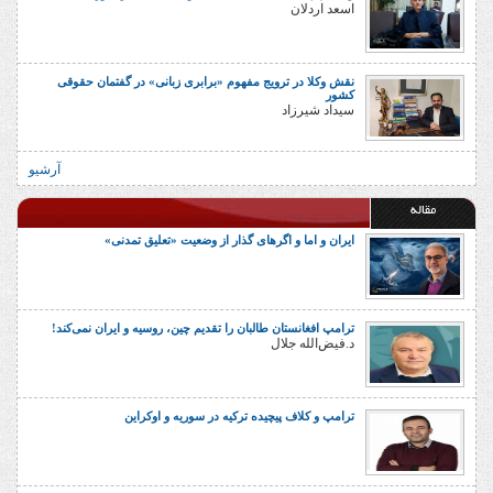
اسعد اردلان
نقش وکلا در ترویج مفهوم «برابری زبانی» در گفتمان حقوقی
کشور
سیداد شیرزاد
آرشیو
مقاله
ایران و اما و اگرهای گذار از وضعیت «تعلیق تمدنی»
ترامپ افغانستان طالبان را تقدیم چین، روسیه و ایران نمی‌کند!
د.فیض‌الله جلال
ترامپ و کلاف پیچیده ترکیه در سوریه و اوکراین