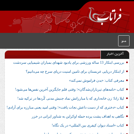
منو
آخرین اخبار
بررسی ابتکار 13 ساله ورزشی برای یادبود شهدای بمباران شیمیایی سردشت
از ابتکار دریایی عربستان برای تامین امنیت دریای سرخ چه می‌دانیم؟
معرفی کتاب: «بدن فراموش نمی‌کند»
کتاب «نامه‌های تیرباران‌شدگان»؛ وقتی قلم جایگزین آخرین نفس‌ها می‌شود!
لیلا زانا؛ زن خانه‌داری که با مبارزاتش نماد جنبش مدنی کُردها در ترکیه شد!
کتاب «دختری که از دست داعش نجات یافت»؛ وقتی امید یعنی مبارزه برای آزادی!
نگاهی به اهداف پشت پرده حمله اوکراین به شناور ایرانی در خزر
کتاب «اسناد دیوان کیفری بین المللی» در یک نگاه!