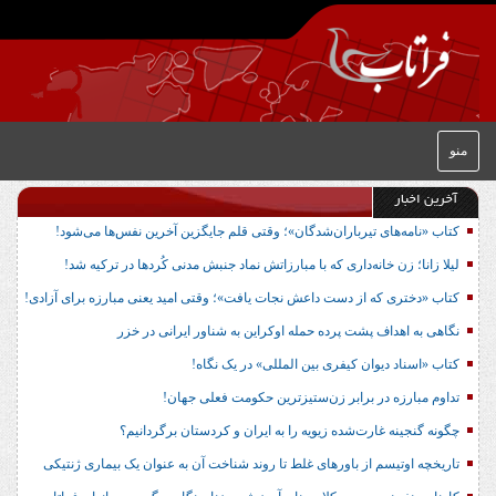
منو
آخرین اخبار
کتاب «نامه‌های تیرباران‌شدگان»؛ وقتی قلم جایگزین آخرین نفس‌ها می‌شود!
لیلا زانا؛ زن خانه‌داری که با مبارزاتش نماد جنبش مدنی کُردها در ترکیه شد!
کتاب «دختری که از دست داعش نجات یافت»؛ وقتی امید یعنی مبارزه برای آزادی!
نگاهی به اهداف پشت پرده حمله اوکراین به شناور ایرانی در خزر
کتاب «اسناد دیوان کیفری بین المللی» در یک نگاه!
تداوم مبارزه در برابر زن‌ستیزترین حکومت فعلی جهان!
چگونه گنجینه غارت‌شده زیویه را به ایران و کردستان برگردانیم؟
تاریخچه اوتیسم از باورهای غلط تا روند شناخت آن به عنوان یک بیماری ژنتیکی