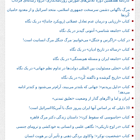
کارنامه هفدهمین دوره کلاس‌های آموزش روزنامه‌نگاری–گروه رسانه‌ای فراتاب
مرگ ناگهانی دشمن سرسخت جمهوری اسلامی، متحد اسرائیل و از معدود حامیان
کُردها
کتاب «ارزیابی و درمان عدم تعادل عضلانی (رویکرد جاندا)» در یک نگاه
کتاب «جامعه شناسی» آنتونی گیدنز در یک نگاه
در کتاب «زاگرس و جنگل» می‌خوانیم: مرگ جنگل مرگ انسانیت است!
کتاب «رساله در تاریخ ادیان» در یک نگاه
کتاب «جامعه ایران و مسئله هم‌بستگی» در یک نگاه
کتاب «تجلی مسئولیت بین المللی دولت‌ها در تداوم نظم جهانی» در یک نگاه
کتاب «تاریخ گم‌شده و ناگفته کُرد» در یک نگاه
کتاب «دلیل پریدنم»؛ جهانی که بلندتر می‌بیند، آرام‌تر می‌شنود و کندتر ادامه
می‌دهد!
ایران و اما و اگرهای گذار از وضعیت «تعلیق تمدنی»
10 دلیلی که بر اساس آنها ایران پیروز جنگ با آمریکا/اسرائیل است!
کتاب «جاسوسی که سقوط کرد»؛ داستان زندگی دکتر مرگ قاهره
کتاب «در اوج تاریکی»؛ نگاهی علمی و انسانی به خودکشی و ترومای جنسی
کتاب «شخصیت نوکر»؛ واکاوی بردگی ذهنی و تأثیر آن بر هویت انسان