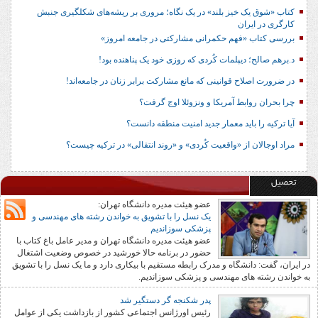
کتاب «شوق یک خیز بلند» در یک نگاه؛ مروری بر ریشه‌های شکل‎گیری جنبش
کارگری در ایران
بررسی کتاب «فهم حکمرانی مشارکتی در جامعه امروز»
د.برهم صالح؛ دیپلمات کُردی که روزی خود یک پناهنده بود!
در ضرورت اصلاح قوانینی که مانع مشارکت برابر زنان در جامعه‌اند!
چرا بحران روابط آمریکا و ونزوئلا اوج گرفت؟
آیا ترکیه را باید معمار جدید امنیت منطقه دانست؟
مراد اوجالان از «واقعیت کُردی» و «روند انتقالی» در ترکیه چیست؟
تحصیل
عضو هیئت مدیره دانشگاه تهران:
یک نسل را با تشویق به خواندن رشته های مهندسی و
پزشکی سوزاندیم
عضو هیئت مدیره دانشگاه تهران و مدیر عامل باغ کتاب با
حضور در برنامه حالا خورشید در خصوص وضعیت اشتغال
در ایران، گفت: دانشگاه و مدرک رابطه مستقیم با بیکاری دارد و ما یک نسل را با تشویق
به خواندن رشته های مهندسی و پزشکی سوزاندیم.
پدر شکنجه گر دستگیر شد
رئیس اورژانس اجتماعی کشور از بازداشت یکی از عوامل