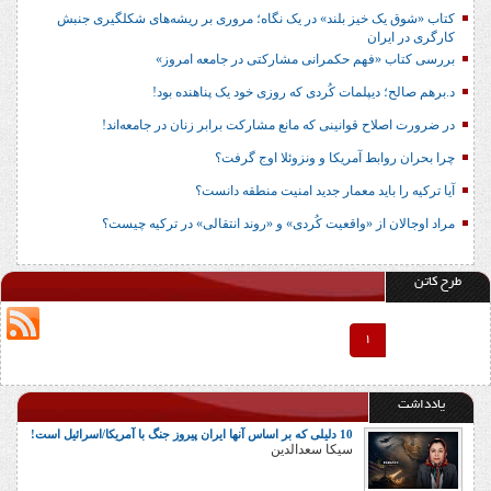
کتاب «شوق یک خیز بلند» در یک نگاه؛ مروری بر ریشه‌های شکل‎گیری جنبش
کارگری در ایران
بررسی کتاب «فهم حکمرانی مشارکتی در جامعه امروز»
د.برهم صالح؛ دیپلمات کُردی که روزی خود یک پناهنده بود!
در ضرورت اصلاح قوانینی که مانع مشارکت برابر زنان در جامعه‌اند!
چرا بحران روابط آمریکا و ونزوئلا اوج گرفت؟
آیا ترکیه را باید معمار جدید امنیت منطقه دانست؟
مراد اوجالان از «واقعیت کُردی» و «روند انتقالی» در ترکیه چیست؟
طرح کاتن
1
یادداشت
10 دلیلی که بر اساس آنها ایران پیروز جنگ با آمریکا/اسرائیل است!
سیکا سعدالدین