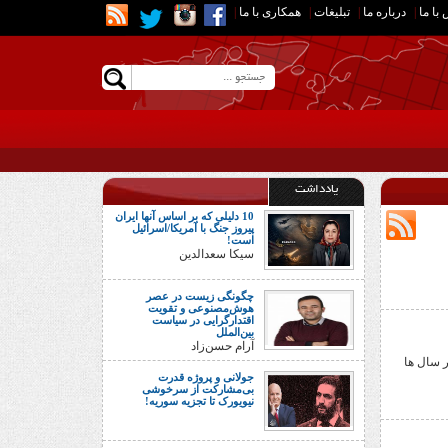
با ما
|
درباره ما
|
تبلیغات
|
همکاری با ما
|
یادداشت
10 دلیلی که بر اساس آنها ایران
پیروز جنگ با آمریکا/اسرائیل
است!
سیکا سعدالدین
چگونگی زیست در عصر
هوش‌مصنوعی و تقویت
اقتدارگرایی در سیاست
بین‌الملل
آرام حسن‌زاد
ر سال ها
جولانی و پروژه قدرت
بی‌مشارکت از سرخوشی
نیویورک تا تجزیه سوریه!