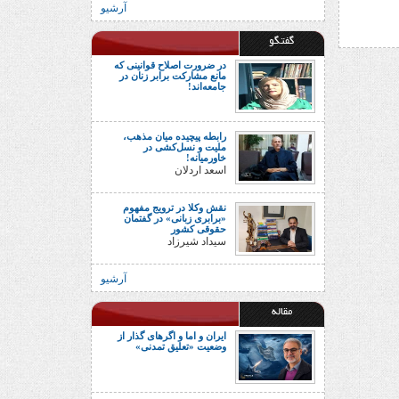
آرشیو
گفتگو
در ضرورت اصلاح قوانینی که
مانع مشارکت برابر زنان در
جامعه‌اند!
رابطه پیچیده میان مذهب،
ملیت و نسل‌کشی در
خاورمیانه!
اسعد اردلان
نقش وکلا در ترویج مفهوم
«برابری زبانی» در گفتمان
حقوقی کشور
سیداد شیرزاد
آرشیو
مقاله
ایران و اما و اگرهای گذار از
وضعیت «تعلیق تمدنی»