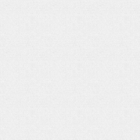
تحلیل بحران یمن در گفتوگو با منص