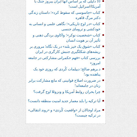
10 دلیلی که بر اساس آنها ایران پیروز جنگ با
آمریکا/اسرائیل است!
کتاب «جاسوسی که سقوط کرد»؛ داستان زندگی
دکتر مرگ قاهره
کتاب «در اوج تاریکی»؛ نگاهی علمی و انسانی به
خودکشی و ترومای جنسی
کتاب «شخصیت نوکر»؛ واکاوی بردگی ذهنی و
تأثیر آن بر هویت انسان
کتاب «شوق یک خیز بلند» در یک نگاه؛ مروری بر
ریشه‌های شکل‎گیری جنبش کارگری در ایران
بررسی کتاب «فهم حکمرانی مشارکتی در جامعه
امروز»
د.برهم صالح؛ دیپلمات کُردی که روزی خود یک
پناهنده بود!
در ضرورت اصلاح قوانینی که مانع مشارکت برابر
زنان در جامعه‌اند!
چرا بحران روابط آمریکا و ونزوئلا اوج گرفت؟
آیا ترکیه را باید معمار جدید امنیت منطقه دانست؟
مراد اوجالان از «واقعیت کُردی» و «روند انتقالی»
در ترکیه چیست؟