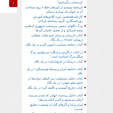
کردستان برگردانیم؟
1
تاریخچه اوتیسم از باورهای غلط تا روند شناخت
آن به عنوان یک بیماری ژنتیکی
کارنامه هفدهمین دوره کلاس‌های آموزش
روزنامه‌نگاری–گروه رسانه‌ای فراتاب
مرگ ناگهانی دشمن سرسخت جمهوری اسلامی،
متحد اسرائیل و از معدود حامیان کُردها
کتاب «ارزیابی و درمان عدم تعادل عضلانی
(رویکرد جاندا)» در یک نگاه
کتاب «جامعه شناسی» آنتونی گیدنز در یک نگاه
در کتاب «زاگرس و جنگل» می‌خوانیم: مرگ
جنگل مرگ انسانیت است!
کتاب «رساله در تاریخ ادیان» در یک نگاه
کتاب «جامعه ایران و مسئله هم‌بستگی» در یک
نگاه
کتاب «تجلی مسئولیت بین المللی دولت‌ها در
تداوم نظم جهانی» در یک نگاه
کتاب «تاریخ گم‌شده و ناگفته کُرد» در یک نگاه
کتاب «دلیل پریدنم»؛ جهانی که بلندتر می‌بیند،
آرام‌تر می‌شنود و کندتر ادامه می‌دهد!
ایران و اما و اگرهای گذار از وضعیت «تعلیق
تمدنی»