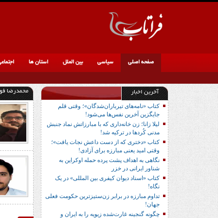
صفحه اصلی
سیاسی
بین الملل
استان ها
اجتماع
محمدرضا فول
آخرین اخبار
کتاب «نامه‌های تیرباران‌شدگان»؛ وقتی قلم
جایگزین آخرین نفس‌ها می‌شود!
لیلا زانا؛ زن خانه‌داری که با مبارزاتش نماد جنبش
مدنی کُردها در ترکیه شد!
کتاب «دختری که از دست داعش نجات یافت»؛
وقتی امید یعنی مبارزه برای آزادی!
نگاهی به اهداف پشت پرده حمله اوکراین به
شناور ایرانی در خزر
کتاب «اسناد دیوان کیفری بین المللی» در یک
نگاه!
تداوم مبارزه در برابر زن‌ستیزترین حکومت فعلی
جهان!
چگونه گنجینه غارت‌شده زیویه را به ایران و