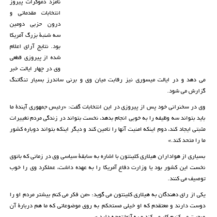
نامزد دموکرات پیروز
انتخابات مقدماتی و
درون حزبی دومین
سه شنبۀ بزرگ آمریکا
بود. نتایج آرای اعلام
شده از پیروزی قطعی
وی در چهار ایالت خبر
می دهد و در ایالت میسوری نیز رقابت میان وی و برنی ساندرز بسیار تنگاتنگ
گزارش می شود.
وی در سخنرانی خود پس از پیروزی در این انتخابات گفت: «رئیس جمهوری آیندۀ ما
باید بتواند سه وظیفه را به خوبی انجام بدهد، نخست بتواند در زندگی مردم تغییرات
مثبتی ایجاد کند، دوم اینکه امنیت آنها را تامین کند و دیگر اینکه بتواند دوباره کشور
ما را متحد کند.»
بسیاری از هواداران هیلاری کلینتون با اشاره به سابقۀ سیاسی وی در زمانی که بانوی
نخست این کشور بود یا وزارت دفاع آمریکا را به عهده داشت، عملکرد وی را خوب
توصیف می کنند.
یکی از رای دهندگان به هیلاری کلینتون می گوید: «من فکر می کنم بیشتر مردم او را
دوست دارند و معتقدم که او خیلی مستحکم به روی موضوعاتی که ما هم دربارۀ آن