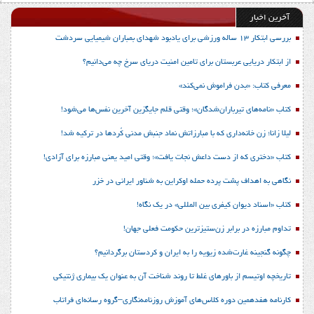
آخرین اخبار
بررسی ابتکار 13 ساله ورزشی برای یادبود شهدای بمباران شیمیایی سردشت
از ابتکار دریایی عربستان برای تامین امنیت دریای سرخ چه می‌دانیم؟
معرفی کتاب: «بدن فراموش نمی‌کند»
کتاب «نامه‌های تیرباران‌شدگان»؛ وقتی قلم جایگزین آخرین نفس‌ها می‌شود!
لیلا زانا؛ زن خانه‌داری که با مبارزاتش نماد جنبش مدنی کُردها در ترکیه شد!
کتاب «دختری که از دست داعش نجات یافت»؛ وقتی امید یعنی مبارزه برای آزادی!
نگاهی به اهداف پشت پرده حمله اوکراین به شناور ایرانی در خزر
کتاب «اسناد دیوان کیفری بین المللی» در یک نگاه!
تداوم مبارزه در برابر زن‌ستیزترین حکومت فعلی جهان!
چگونه گنجینه غارت‌شده زیویه را به ایران و کردستان برگردانیم؟
تاریخچه اوتیسم از باورهای غلط تا روند شناخت آن به عنوان یک بیماری ژنتیکی
کارنامه هفدهمین دوره کلاس‌های آموزش روزنامه‌نگاری–گروه رسانه‌ای فراتاب