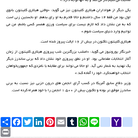
صحبت می کنیم کار می کند و به آنها توجه دارد.»
یکی دیگر از هواداران هیلاری کلینتون نیز می گوید: «وقتی هیلاری کلینتون بانوی
اول بود من فقط ۱۴ سال داشتم و حالا قادرم به او رای بدهم. او نخستین زنی است
که به من نشان داد که لازم نیست برای سیاست ورزی همسر کسی باشم، من می
توانیم وارد دنیای سیاست شوم.»
هیلاری کلینتون تاکنون در بیش از ۱۶ ایالت پیروز شده است.
خبرنگار یورونیوز می گوید: «امشب بزرگترین شب پیروزی هیلاری کلینتون از زمان
آغاز انتخابات مقدماتی بود. او در نطق پیروزی خود نشان داد که برنی ساندرز دیگر
یک تهدید به شمار نمی آید. او حالا می تواند برای مقابله با نامزدی که جمهوریخواهان
انتخاب خواهندکرد، خود را آماده کند.»
وزیر دفاع سابق آمریکا در کسب آرای انجمن های درون حزبی نیز نسبت به برنی
ساندرز موفق تر بوده و تاکنون بیش از ۱.۵۰۰ انجمن را با خود همراه کرده است.
Yahoo
yahoo_messenger
Line
google_bookmarks
WhatsApp
Tumblr
Email
Pinterest
LinkedIn
Twitter
Facebook
اشتراک
Mail
Print