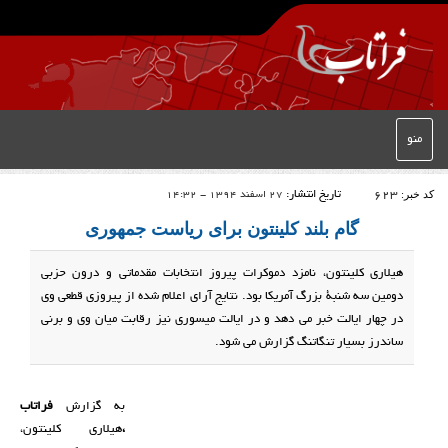
منو
کد خبر:
623
تاریخ انتشار:
27 اسفند 1394 - 14:32
گام بلند کلینتون برای ریاست جمهوری
هیلاری کلینتون، نامزد دموکرات پیروز انتخابات مقدماتی و درون حزبی
دومین سه شنبۀ بزرگ آمریکا بود. نتایج آرای اعلام شده از پیروزی قطعی وی
در چهار ایالت خبر می دهد و در ایالت میسوری نیز رقابت میان وی و برنی
ساندرز بسیار تنگاتنگ گزارش می شود.
به گزارش
فراتاب
،
هیلاری کلینتون،