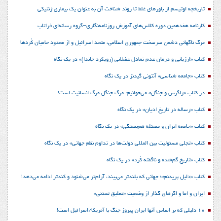
تاریخچه اوتیسم از باورهای غلط تا روند شناخت آن به عنوان یک بیماری ژنتیکی
کارنامه هفدهمین دوره کلاس‌های آموزش روزنامه‌نگاری–گروه رسانه‌ای فراتاب
مرگ ناگهانی دشمن سرسخت جمهوری اسلامی، متحد اسرائیل و از معدود حامیان کُردها
کتاب «ارزیابی و درمان عدم تعادل عضلانی (رویکرد جاندا)» در یک نگاه
کتاب «جامعه شناسی» آنتونی گیدنز در یک نگاه
در کتاب «زاگرس و جنگل» می‌خوانیم: مرگ جنگل مرگ انسانیت است!
کتاب «رساله در تاریخ ادیان» در یک نگاه
کتاب «جامعه ایران و مسئله هم‌بستگی» در یک نگاه
کتاب «تجلی مسئولیت بین المللی دولت‌ها در تداوم نظم جهانی» در یک نگاه
کتاب «تاریخ گم‌شده و ناگفته کُرد» در یک نگاه
کتاب «دلیل پریدنم»؛ جهانی که بلندتر می‌بیند، آرام‌تر می‌شنود و کندتر ادامه می‌دهد!
ایران و اما و اگرهای گذار از وضعیت «تعلیق تمدنی»
10 دلیلی که بر اساس آنها ایران پیروز جنگ با آمریکا/اسرائیل است!