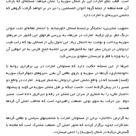
است. قطب نمای امارات این بار شمال سوریه را نشان میدهد؛ مسئله‌ای که بازتاب
آن، همه منطقه از جمله گروه اخوان المسلمین را نیز در بر خواهد گرفت؛ گروهی که
دشمنی دیرینه‌ای با امارات دارد.
«صهیب عنجرینی» تحلیلگر برجسته مسائل خاورمیانه، با انتشار مقاله‌ای تحت عنوان
«زنگ خطر برای ترکیه؛ امارات در مرزها» به بررسی طرحهای این کشور در مرزهای
سوریه پرداخت و نوشت، به احتمال زیاد، این تحول یکی از مسائلی بود که رجب طیب
اردوغان در جریان سفر خود به کشورهای عربی حاشیه خلیج فارس به جز ابوظبی آن
را به ویژه با قطر و عربستان سعودی بررسی کرد.
خبرها از این مسئله حکایت دارد که مسئولان امارات در پی برقراری روابط با
«خودمختاری» کُردها در سوریه و بازوی نظامی آن یعنی «نیروهای دموکراتیک سوریه
(قسد) هستند که در واقع دشمن اصلی اردوغان به شمار میروند. امارات در واقع دو
مسیر را در پیش گرفته است: نخست اینکه بر طبل عشایر سوریه می کوبد و پیشنهاد
«اعتبار مالی» را به شماری از سران این عشایر در رقه و دیرالزور داده است. مسیر
دوم نیز حرکت به سوی نوعی «منفعت راهبردی» است که مخاطب اصلی آن کردها
هستند.
به گزارش «الاخبار» برخی از مسئولان امارات با شخصیتهای سیاسی و نظامی کُردها
«مذاکرات جدی» برگزار کردند که محور اصلی آن «منفعت مشترک است که مقابله با
گسترش ترکیه در شمال (سوریه) را حتمی میسازد».