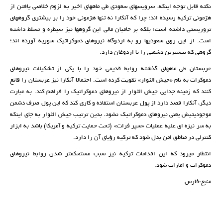
نکته قابل توجه اینکه، سرویسهای سعودی طی ماههای اخیر به لزوم خلاصی یافتن از
هژمونی ترکیه رسیده اند؛ چرا که آنکارا نه تنها هژمونی خود را بر بیشتری گروههای
تروریستی داشته است؛ بلکه بر حامیان مالی این گروهها نیز سیطره و تسلط داشته
است. از این روی سعودیها رو به اردوگاه نیروهای دموکراتیک سوریه آورده اند؛
گروهی که بیشترین دشمنی را با اردوغان دارد.
عربستان طی ماههای گذشته روابط قدیمی خود را با یکی از تشکیلات نیروهای
دموکرات به نام «جیش الثوار» تقویت کرده است. احتمالا آنکارا نیز عربستان را قانع
کنند که زمینه جدایی جیش الثوار از نیروهای دموکراتیک را فراهم کند. به عبارت
دیگر، آنکارا قصد دارد از پول عربستان استفاده و کاری کند که این پول صرف دشمن
موجودیتیش یعنی نیروهای دموکراتیک نشود. بدین ترتیب جیش الثوار به جای اینکه
به سر نیزه ای علیه عملیات «سپر فرات» (تحت حمایت ترکیه و آمریکا) باشد به ابزار
کنترلی در مناطق امن بدل شود که ترکیه رؤیای آن را دارد.
انتظار میرود که این اقدامات ترکیه نیز سبب مستحکمتر شدن روابط نیروهای
دموکرات و امارات شود.
منبع:فارس