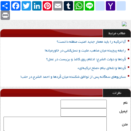
Yahoo
yahoo_messenger
Line
google_bookmarks
WhatsApp
Tumblr
Email
Pinterest
LinkedIn
Twitter
Facebook
اشتراک
Mail
Print
مطالب مرتبط
آیا ترکیه را باید معمار جدید امنیت منطقه دانست؟
رابطه پیچیده میان مذهب، ملیت و نسل‌کشی در خاورمیانه!
کُردها و دولت الشرع؛ ادغام روی کاغذ و بن‌بست در عمل؟
کُردها و تله‌ای بنام «صلح ترکیه‌ای»
سناریوهای سه‌گانه پس از توافق شکننده میان کُردها و احمد الشرع در حلب!
نظرات
نام
ایمیل
متن