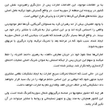
بنا بر اطلاعات موجود، این اقدامات امارات پس از «بازنگری راهبردی» نفش این
کشور در پرونده این منطقه از سوریه است. در واقع گسترش نفوذ ترکیه عامل اصلی
بروز نشانه های همگرایی کردها با امارات و پذیرش طرح ابوظبی است.
با وجود اطمینان بیش از حد رهبران کرد به مسئولان آمریکایی، کُردها خطر موجودیتی
واقعی را احساس کرده اند و بر این اساس نیاز به شراکت با عشایر رادر خود می
بینند. در واقع کردها بسیار نگران هستند که تغییرات بنیادینی که در شمال سوریه
ایجاد شده، سبب شود که در مرحله بعد با تحریک ترکیه، وارد درگیری با عربهای
سوریه شوند.
اماراتی‌ها عملا نفوذ خود در جریان معارض «الغد» به رهبری «احمد الجربا» را حفظ
میکنند و سهم این جریان پس از اینکه اسمش به عنوان شریک اصلی عملیات احتمای
آزادسازی رقه تکرار شد، بیشتر شده است.
این در حالی است که احتمالا تحرکات سریع امارات به ایجاد تشکیلات نظامی عشایری
جدید منتهی شود که ابوظبی بر این اساس «تخم مرغها» را در یک سبد قرار نخواهد
داد؛ تشکیلاتی که بر خلاف جریان الغد، وفاداری تام به امارات خواهد داشت.
هر چند که حضور سعودیها در صحنه درگیریهای شمال سوریه کمرنگ شده است، ولی
این کشور همچنان به مدد پول و تجهیز تسلیحاتی و روابط با عشایر میتواند در آن
تأثیر گذار باشد.