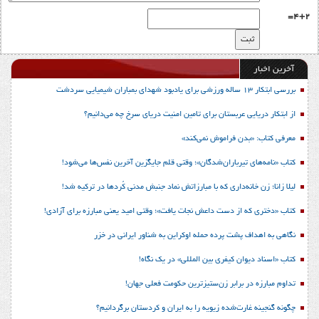
4+2=
آخرین اخبار
بررسی ابتکار 13 ساله ورزشی برای یادبود شهدای بمباران شیمیایی سردشت
از ابتکار دریایی عربستان برای تامین امنیت دریای سرخ چه می‌دانیم؟
معرفی کتاب: «بدن فراموش نمی‌کند»
کتاب «نامه‌های تیرباران‌شدگان»؛ وقتی قلم جایگزین آخرین نفس‌ها می‌شود!
لیلا زانا؛ زن خانه‌داری که با مبارزاتش نماد جنبش مدنی کُردها در ترکیه شد!
کتاب «دختری که از دست داعش نجات یافت»؛ وقتی امید یعنی مبارزه برای آزادی!
نگاهی به اهداف پشت پرده حمله اوکراین به شناور ایرانی در خزر
کتاب «اسناد دیوان کیفری بین المللی» در یک نگاه!
تداوم مبارزه در برابر زن‌ستیزترین حکومت فعلی جهان!
چگونه گنجینه غارت‌شده زیویه را به ایران و کردستان برگردانیم؟