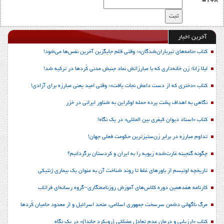
1+8=
آخرین اخبار
کتاب «نامه‌های تیرباران‌شدگان»؛ وقتی قلم جایگزین آخرین نفس‌ها می‌شود!
لیلا زانا؛ زن خانه‌داری که با مبارزاتش نماد جنبش مدنی کُردها در ترکیه شد!
کتاب «دختری که از دست داعش نجات یافت»؛ وقتی امید یعنی مبارزه برای آزادی!
نگاهی به اهداف پشت پرده حمله اوکراین به شناور ایرانی در خزر
کتاب «اسناد دیوان کیفری بین المللی» در یک نگاه!
تداوم مبارزه در برابر زن‌ستیزترین حکومت فعلی جهان!
چگونه گنجینه غارت‌شده زیویه را به ایران و کردستان برگردانیم؟
تاریخچه اوتیسم از باورهای غلط تا روند شناخت آن به عنوان یک بیماری ژنتیکی
کارنامه هفدهمین دوره کلاس‌های آموزش روزنامه‌نگاری–گروه رسانه‌ای فراتاب
مرگ ناگهانی دشمن سرسخت جمهوری اسلامی، متحد اسرائیل و از معدود حامیان کُردها
کتاب «ارزیابی و درمان عدم تعادل عضلانی (رویکرد جاندا)» در یک نگاه