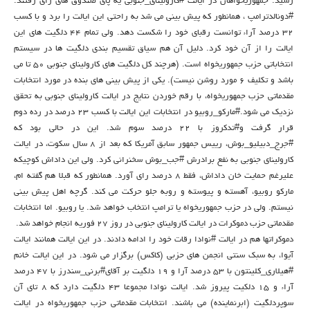
رسید. جمهوریخواهان در ایالت
‫#‏کارولینای_جنوبی‬
یه پای صندوق های رای رفتند.
‫#‏دونالدترامپ‬
، همانطور که پیش بینی می شد به راحتی این ایالت را برد و با کسب
32 درصد آراء توانست رقبای خود را شکست دهد. ولی تمام 44 دلگیت های این
ایالت را از آن خود کرد. دلیل آن هم سیاق تقسیم بندی دلگیت ها در سیستم
انتخاباتی حزب جمهوریخواه است. (هرچند کل دلگیت های کارولینای جنوبی 50 تا می
باشد و تکلیف 6 مورد روشن نیست). یکی از پیش بینی های بنده در مورد انتخابات
مقدماتی حزب جمهوریخواه، با رقم خوردن نتایج در ایالت کارولینای جنوبی به تحقق
نزدیک می شود.
‫#‏مارکو_روبیو‬
در انتخابات این ایالت با کسب 23 درصد در رده دوم
قرار گرفت و
‫#‏تدکروز‬
با 22 درصد سوم شد. این در حالی بود که
‫#‏جرج_دبیلیو_بوش‬
، رییس جمهور سابق آمریکا که بعد از 8 سال سکوت، در ایالت
کارولینای جنوبی به نفع برادرش
‫#‏جب_بوش‬
سخنرانی کرد. ولی این داداش کوچیکه
علیرغم حمایت خان داداش، فقط 8 درصد رای آورد. همانطور که قبلا هم گفته ام،
مارکو روبیو، آهسته و پیوسته و روبه جلو حرکت می کند. گرچه اهل پیش بینی
نیستم. ولی در حزب جمهوریخواه یا ترامپ انتخاب خواهد شد. یا روبیو. اما انتخابات
مقدماتی حزب دموکرات در ایالت کارولینای جنوبی در روز 27 فوریه انجام خواهد شد.
دموکراتها هم در ایالت
‫#‏نوادا‬
رقات خود را ادامه دادند. در این ایالت همانند ایالت
آیوا، به سبک سنتی انجمن های حزبی (کاکس) برگزار می شود. در این ایالت خانم
‫#‏هیلاری_کلینتون‬
با 53 درصد آرا و 19 دلگیت بر آقای
‫#‏برنی_سندرز‬
با 47 درصد
آراء و 15 دلکیت پیروز شد. ایالت نوادا مجموعا 43 دلگیت دارد که 8 تای آن
سوپردلگیت (ابرنماینده) می باشند. انتخابات مقدماتی حزب جمهوریخواه در ایالت