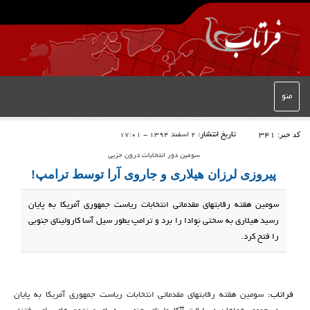
منو
کد خبر:
341
تاریخ انتشار:
2 اسفند 1394 - 17:01
سومین دور انتخابات درون حزبی
پیروزی لرزان هیلاری و جاروی آرا توسط ترامپ!
سومین هقته رقابتهای مقدماتی انتخابات ریاست جمهوری آمریکا به پایان
رسید هیلاری به سختی نِوادا را برد و ترامپ یطور سیل آسا کارولینای جنوبی
را فتح کرد.
فراتاب:
سومین هقته رقابتهای مقدماتی انتخابات ریاست جمهوری آمریکا به پایان