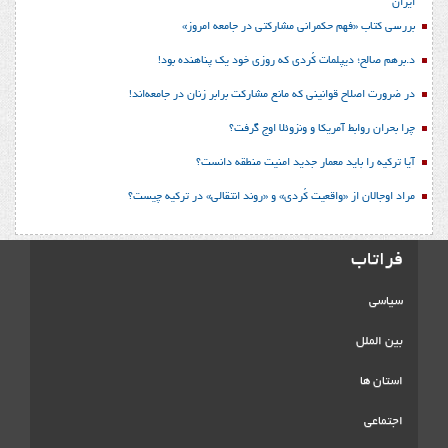
ایران
بررسی کتاب «فهم حکمرانی مشارکتی در جامعه امروز»
د.برهم صالح؛ دیپلمات کُردی که روزی خود یک پناهنده بود!
در ضرورت اصلاح قوانینی که مانع مشارکت برابر زنان در جامعه‌اند!
چرا بحران روابط آمریکا و ونزوئلا اوج گرفت؟
آیا ترکیه را باید معمار جدید امنیت منطقه دانست؟
مراد اوجالان از «واقعیت کُردی» و «روند انتقالی» در ترکیه چیست؟
فراتاب
سیاسی
بین الملل
استان ها
اجتماعی