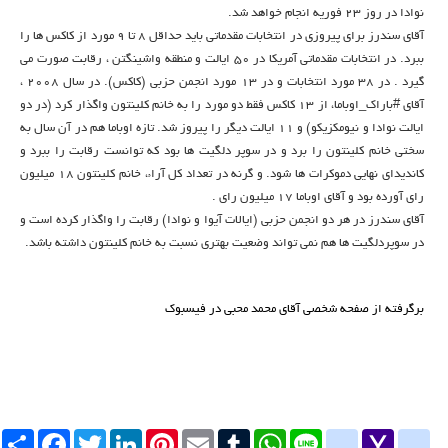
نوادا در روز 23 فوریه انجام خواهد شد.
آقای سندرز برای پیروزی در انتخابات مقدماتی باید حداقل 8 تا 9 مورد از کاکس ها را
ببرد. در انتخابات مقدماتی آمریکا در 50 ایالت و منطقه واشینگتن ، رقابت صورت می
گیرد . در 38 مورد انتخابات و در 13 مورد انجمن حزبی (کاکس). در سال 2008 ،
آقای
‫#‏باراک_اوباما‬
، از 13 کاکس فقط دو مورد را به خانم کلینتون واگذار کرد (در دو
ایالت نوادا و نیومکزیکو) و 11 ایالت دیگر را پیروز شد. تازه اوباما هم در آن سال به
سختی خانم کلینتون را برد و در سوپر دلگیت ها بود که توانست رقابت را ببرد و
کاندیدای نهایی دموکرات ها شود. و گرنه در تعداد کل آراء، خانم کلینتون 18 میلیون
رای آورده بود و آقای اوباما 17 میلیون رای .
آقای سندرز در هر دو انجمن حزبی (ایالات آیوا و نوادا) رقابت را واگذار کرده است و
در سوپردلگیت ها هم نمی تواند وضعیت بهتری نسبت به خانم کلینتون داشته باشد.
برگرفته از صفحه شخصی آقای محمد محبی در فیسبوک
Yahoo
yahoo_messenger
Line
google_bookmarks
WhatsApp
Tumblr
Email
Pinterest
LinkedIn
Twitter
Facebook
اشتراک