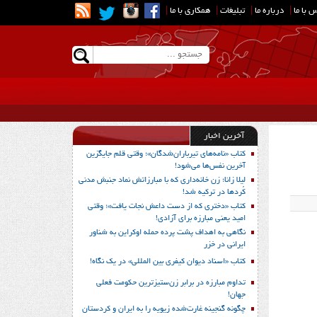
 با ما
|
درباره ما
|
تبلیغات
|
همکاری با ما
|
آخرین اخبار
کتاب «نامه‌های تیرباران‌شدگان»؛ وقتی قلم جایگزین
آخرین نفس‌ها می‌شود!
لیلا زانا؛ زن خانه‌داری که با مبارزاتش نماد جنبش مدنی
کُردها در ترکیه شد!
کتاب «دختری که از دست داعش نجات یافت»؛ وقتی
امید یعنی مبارزه برای آزادی!
نگاهی به اهداف پشت پرده حمله اوکراین به شناور
ایرانی در خزر
کتاب «اسناد دیوان کیفری بین المللی» در یک نگاه!
تداوم مبارزه در برابر زن‌ستیزترین حکومت فعلی
جهان!
چگونه گنجینه غارت‌شده زیویه را به ایران و کردستان