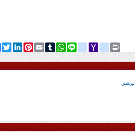
k
Twitter
LinkedIn
Pinterest
Email
Tumblr
WhatsApp
google_bookmarks
Line
yahoo_messenger
Yahoo
Print
Mail
ن‌الملل