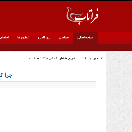
صفحه اصلی
سیاسی
بین الملل
استان ها
اجتماع
کد خبر:
2917
تاریخ انتشار:
26 تیر 1395 - 15:13
چرا ک