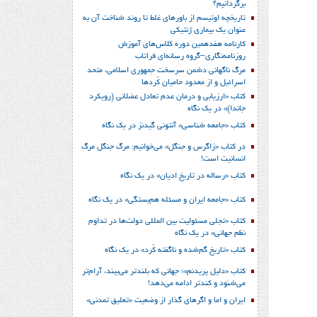
برگردانیم؟
تاریخچه اوتیسم از باورهای غلط تا روند شناخت آن به
عنوان یک بیماری ژنتیکی
کارنامه هفدهمین دوره کلاس‌های آموزش
روزنامه‌نگاری–گروه رسانه‌ای فراتاب
مرگ ناگهانی دشمن سرسخت جمهوری اسلامی، متحد
اسرائیل و از معدود حامیان کُردها
کتاب «ارزیابی و درمان عدم تعادل عضلانی (رویکرد
جاندا)» در یک نگاه
کتاب «جامعه شناسی» آنتونی گیدنز در یک نگاه
در کتاب «زاگرس و جنگل» می‌خوانیم: مرگ جنگل مرگ
انسانیت است!
کتاب «رساله در تاریخ ادیان» در یک نگاه
کتاب «جامعه ایران و مسئله هم‌بستگی» در یک نگاه
کتاب «تجلی مسئولیت بین المللی دولت‌ها در تداوم
نظم جهانی» در یک نگاه
کتاب «تاریخ گم‌شده و ناگفته کُرد» در یک نگاه
کتاب «دلیل پریدنم»؛ جهانی که بلندتر می‌بیند، آرام‌تر
می‌شنود و کندتر ادامه می‌دهد!
ایران و اما و اگرهای گذار از وضعیت «تعلیق تمدنی»