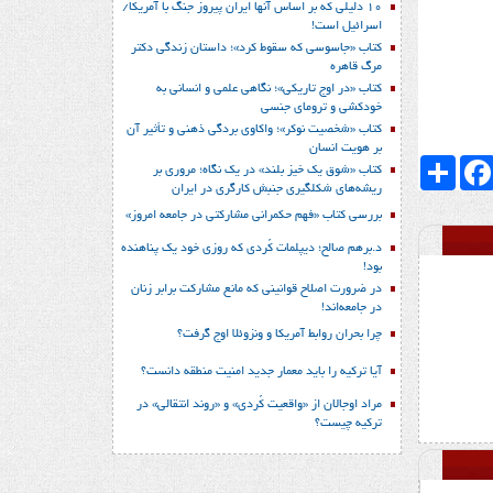
10 دلیلی که بر اساس آنها ایران پیروز جنگ با آمریکا/
اسرائیل است!
کتاب «جاسوسی که سقوط کرد»؛ داستان زندگی دکتر
مرگ قاهره
کتاب «در اوج تاریکی»؛ نگاهی علمی و انسانی به
خودکشی و ترومای جنسی
کتاب «شخصیت نوکر»؛ واکاوی بردگی ذهنی و تأثیر آن
بر هویت انسان
Faceboo
اشتراک
کتاب «شوق یک خیز بلند» در یک نگاه؛ مروری بر
ریشه‌های شکل‎گیری جنبش کارگری در ایران
بررسی کتاب «فهم حکمرانی مشارکتی در جامعه امروز»
د.برهم صالح؛ دیپلمات کُردی که روزی خود یک پناهنده
بود!
در ضرورت اصلاح قوانینی که مانع مشارکت برابر زنان
در جامعه‌اند!
چرا بحران روابط آمریکا و ونزوئلا اوج گرفت؟
آیا ترکیه را باید معمار جدید امنیت منطقه دانست؟
مراد اوجالان از «واقعیت کُردی» و «روند انتقالی» در
ترکیه چیست؟