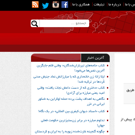
 با ما
|
درباره ما
|
تبلیغات
|
همکاری با ما
|
آخرین اخبار
کتاب «نامه‌های تیرباران‌شدگان»؛ وقتی قلم جایگزین
آخرین نفس‌ها می‌شود!
لیلا زانا؛ زن خانه‌داری که با مبارزاتش نماد جنبش مدنی
کُردها در ترکیه شد!
کتاب «دختری که از دست داعش نجات یافت»؛ وقتی
 طریق
امید یعنی مبارزه برای آزادی!
نگاهی به اهداف پشت پرده حمله اوکراین به شناور
ایرانی در خزر
کتاب «اسناد دیوان کیفری بین المللی» در یک نگاه!
ا، پیش از
تداوم مبارزه در برابر زن‌ستیزترین حکومت فعلی
جهان!
چگونه گنجینه غارت‌شده زیویه را به ایران و کردستان