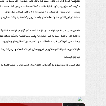
همچنین ایرنا گزارش داده است که 'بادی دایر' شهردار اورلاندو در نشست
بگویم که افزون بر خود شلیک کننده که کشته شد، 50 تن کشته شده اند.
پیش از این، شمار قربانیان 20 کشته و 42 زخمی عنوان شده بود.
حمله در اورلاندو، حدود ساعت دو بامداد روز یکشنبه به وقت محلی در 
پلیس محلی در دقایق اولیه پس از حادثه به خبرگزاری فرانسه اعلام کر
واقعه جان باخته است یا خیر. ماموران پلیس ساختمان باشگاه شبانه همج
رسانه های آمریکایی فرد حمله کننده را 'عمر متین' افغان تبار و شهروند آ
باراک اوباما هم اقدام مذکور را تروریستی خوانده است و آن را نتیج
مهاجم کیست؟
عمر متین که یک شهروند آمریکایی افغان تبار است عامل اصلی حمله ب