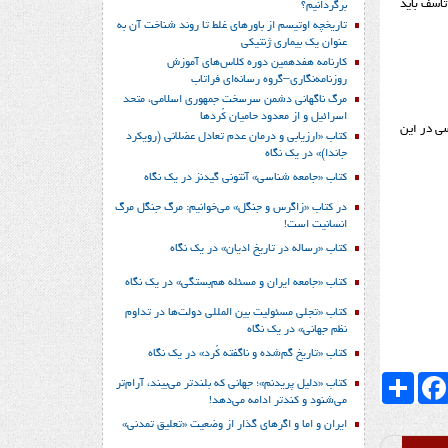
تاسف باید
برگردانیم؟
تاریخچه اوتیسم از باورهای غلط تا روند شناخت آن به
عنوان یک بیماری ژنتیکی
کارنامه هفدهمین دوره کلاس‌های آموزش
روزنامه‌نگاری–گروه رسانه‌ای فراتاب
مرگ ناگهانی دشمن سرسخت جمهوری اسلامی، متحد
اسرائیل و از معدود حامیان کُردها
سی در این
کتاب «ارزیابی و درمان عدم تعادل عضلانی (رویکرد
جاندا)» در یک نگاه
کتاب «جامعه شناسی» آنتونی گیدنز در یک نگاه
در کتاب «زاگرس و جنگل» می‌خوانیم: مرگ جنگل مرگ
انسانیت است!
کتاب «رساله در تاریخ ادیان» در یک نگاه
کتاب «جامعه ایران و مسئله هم‌بستگی» در یک نگاه
کتاب «تجلی مسئولیت بین المللی دولت‌ها در تداوم
نظم جهانی» در یک نگاه
کتاب «تاریخ گم‌شده و ناگفته کُرد» در یک نگاه
Faceboo
اشتراک
کتاب «دلیل پریدنم»؛ جهانی که بلندتر می‌بیند، آرام‌تر
می‌شنود و کندتر ادامه می‌دهد!
ایران و اما و اگرهای گذار از وضعیت «تعلیق تمدنی»