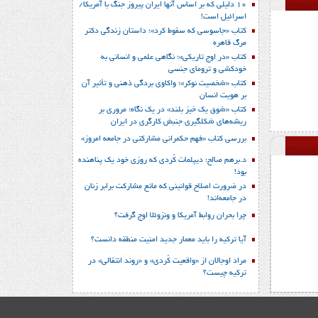
10 دلیلی که بر اساس آنها ایران پیروز جنگ با آمریکا/
اسرائیل است!
کتاب «جاسوسی که سقوط کرد»؛ داستان زندگی دکتر
مرگ قاهره
کتاب «در اوج تاریکی»؛ نگاهی علمی و انسانی به
خودکشی و ترومای جنسی
کتاب «شخصیت نوکر»؛ واکاوی بردگی ذهنی و تأثیر آن
بر هویت انسان
کتاب «شوق یک خیز بلند» در یک نگاه؛ مروری بر
ریشه‌های شکل‎گیری جنبش کارگری در ایران
بررسی کتاب «فهم حکمرانی مشارکتی در جامعه امروز»
د.برهم صالح؛ دیپلمات کُردی که روزی خود یک پناهنده
بود!
در ضرورت اصلاح قوانینی که مانع مشارکت برابر زنان
در جامعه‌اند!
چرا بحران روابط آمریکا و ونزوئلا اوج گرفت؟
آیا ترکیه را باید معمار جدید امنیت منطقه دانست؟
مراد اوجالان از «واقعیت کُردی» و «روند انتقالی» در
ترکیه چیست؟