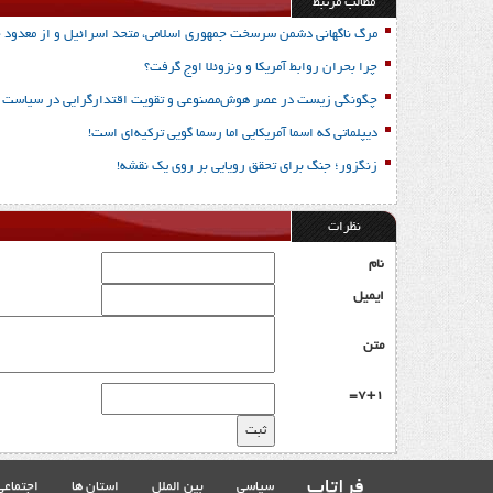
مطالب مرتبط
مرگ ناگهانی دشمن سرسخت جمهوری اسلامی، متحد اسرائیل و از معدود حا
چرا بحران روابط آمریکا و ونزوئلا اوج گرفت؟
چگونگی زیست در عصر هوش‌مصنوعی و تقویت اقتدارگرایی در سیاست بی
دیپلماتی که اسما آمریکایی اما رسما گویی ترکیه‌ای است!
زنگزور؛ جنگ برای تحقق رویایی بر روی یک نقشه!
نظرات
نام
ایمیل
متن
7+1=
فراتاب
سیاسی
بین الملل
استان ها
اجتماعی