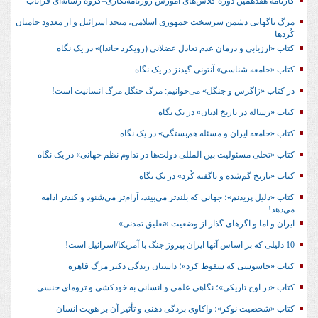
کارنامه هفدهمین دوره کلاس‌های آموزش روزنامه‌نگاری–گروه رسانه‌ای فراتاب
مرگ ناگهانی دشمن سرسخت جمهوری اسلامی، متحد اسرائیل و از معدود حامیان
کُردها
کتاب «ارزیابی و درمان عدم تعادل عضلانی (رویکرد جاندا)» در یک نگاه
کتاب «جامعه شناسی» آنتونی گیدنز در یک نگاه
در کتاب «زاگرس و جنگل» می‌خوانیم: مرگ جنگل مرگ انسانیت است!
کتاب «رساله در تاریخ ادیان» در یک نگاه
کتاب «جامعه ایران و مسئله هم‌بستگی» در یک نگاه
کتاب «تجلی مسئولیت بین المللی دولت‌ها در تداوم نظم جهانی» در یک نگاه
کتاب «تاریخ گم‌شده و ناگفته کُرد» در یک نگاه
کتاب «دلیل پریدنم»؛ جهانی که بلندتر می‌بیند، آرام‌تر می‌شنود و کندتر ادامه
می‌دهد!
ایران و اما و اگرهای گذار از وضعیت «تعلیق تمدنی»
10 دلیلی که بر اساس آنها ایران پیروز جنگ با آمریکا/اسرائیل است!
کتاب «جاسوسی که سقوط کرد»؛ داستان زندگی دکتر مرگ قاهره
کتاب «در اوج تاریکی»؛ نگاهی علمی و انسانی به خودکشی و ترومای جنسی
کتاب «شخصیت نوکر»؛ واکاوی بردگی ذهنی و تأثیر آن بر هویت انسان