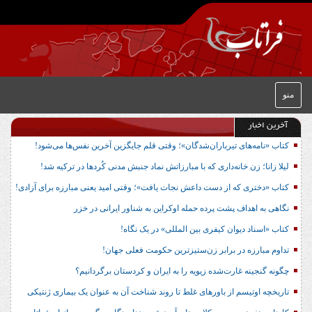
منو
آخرین اخبار
کتاب «نامه‌های تیرباران‌شدگان»؛ وقتی قلم جایگزین آخرین نفس‌ها می‌شود!
لیلا زانا؛ زن خانه‌داری که با مبارزاتش نماد جنبش مدنی کُردها در ترکیه شد!
کتاب «دختری که از دست داعش نجات یافت»؛ وقتی امید یعنی مبارزه برای آزادی!
نگاهی به اهداف پشت پرده حمله اوکراین به شناور ایرانی در خزر
کتاب «اسناد دیوان کیفری بین المللی» در یک نگاه!
تداوم مبارزه در برابر زن‌ستیزترین حکومت فعلی جهان!
چگونه گنجینه غارت‌شده زیویه را به ایران و کردستان برگردانیم؟
تاریخچه اوتیسم از باورهای غلط تا روند شناخت آن به عنوان یک بیماری ژنتیکی