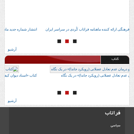
آدرس 22 مرکز معتبر فرهنگی ارائه کننده ماهنامه فراتاب کُردی در سراسر ایران
انتش
آرشیو
کتاب
کتاب «ارزیابی و درمان عدم تعادل عضلانی (رویکرد جاندا)» در یک نگاه
کتاب
آرشیو
فراتاب
سیاسی