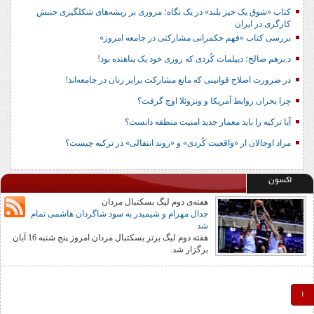
کتاب «شوق یک خیز بلند» در یک نگاه؛ مروری بر ریشه‌های شکل‎گیری جنبش
کارگری در ایران
بررسی کتاب «فهم حکمرانی مشارکتی در جامعه امروز»
د.برهم صالح؛ دیپلمات کُردی که روزی خود یک پناهنده بود!
در ضرورت اصلاح قوانینی که مانع مشارکت برابر زنان در جامعه‌اند!
چرا بحران روابط آمریکا و ونزوئلا اوج گرفت؟
آیا ترکیه را باید معمار جدید امنیت منطقه دانست؟
مراد اوجالان از «واقعیت کُردی» و «روند انتقالی» در ترکیه چیست؟
اکسون
هفته‌ی دوم لیگ بسکتبال مردان
جدال مهرام و شیمیدر به سود شاگردان هاشمی تمام
شد
هفته دوم لیگ برتر بسکتبال مردان امروز پنج شنبه 16 آبان
برگزار شد.
1