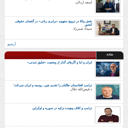
اسعد اردلان
نقش وکلا در ترویج مفهوم «برابری زبانی» در گفتمان حقوقی
کشور
سیداد شیرزاد
آرشیو
مقاله
ایران و اما و اگرهای گذار از وضعیت «تعلیق تمدنی»
ترامپ افغانستان طالبان را تقدیم چین، روسیه و ایران نمی‌کند!
د.فیض‌الله جلال
ترامپ و کلاف پیچیده ترکیه در سوریه و اوکراین