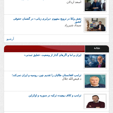
اسعد اردلان
نقش وکلا در ترویج مفهوم «برابری زبانی» در گفتمان حقوقی
کشور
سیداد شیرزاد
آرشیو
مقاله
ایران و اما و اگرهای گذار از وضعیت «تعلیق تمدنی»
ترامپ افغانستان طالبان را تقدیم چین، روسیه و ایران نمی‌کند!
د.فیض‌الله جلال
ترامپ و کلاف پیچیده ترکیه در سوریه و اوکراین