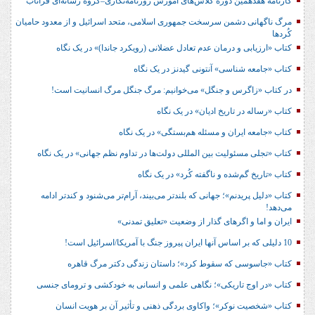
کارنامه هفدهمین دوره کلاس‌های آموزش روزنامه‌نگاری–گروه رسانه‌ای فراتاب
مرگ ناگهانی دشمن سرسخت جمهوری اسلامی، متحد اسرائیل و از معدود حامیان
کُردها
کتاب «ارزیابی و درمان عدم تعادل عضلانی (رویکرد جاندا)» در یک نگاه
کتاب «جامعه شناسی» آنتونی گیدنز در یک نگاه
در کتاب «زاگرس و جنگل» می‌خوانیم: مرگ جنگل مرگ انسانیت است!
کتاب «رساله در تاریخ ادیان» در یک نگاه
کتاب «جامعه ایران و مسئله هم‌بستگی» در یک نگاه
کتاب «تجلی مسئولیت بین المللی دولت‌ها در تداوم نظم جهانی» در یک نگاه
کتاب «تاریخ گم‌شده و ناگفته کُرد» در یک نگاه
کتاب «دلیل پریدنم»؛ جهانی که بلندتر می‌بیند، آرام‌تر می‌شنود و کندتر ادامه
می‌دهد!
ایران و اما و اگرهای گذار از وضعیت «تعلیق تمدنی»
10 دلیلی که بر اساس آنها ایران پیروز جنگ با آمریکا/اسرائیل است!
کتاب «جاسوسی که سقوط کرد»؛ داستان زندگی دکتر مرگ قاهره
کتاب «در اوج تاریکی»؛ نگاهی علمی و انسانی به خودکشی و ترومای جنسی
کتاب «شخصیت نوکر»؛ واکاوی بردگی ذهنی و تأثیر آن بر هویت انسان