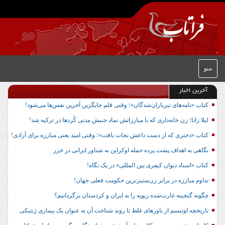
منو
آخرین اخبار
کتاب «نامه‌های تیرباران‌شدگان»؛ وقتی قلم جایگزین آخرین نفس‌ها می‌شود!
لیلا زانا؛ زن خانه‌داری که با مبارزاتش نماد جنبش مدنی کُردها در ترکیه شد!
کتاب «دختری که از دست داعش نجات یافت»؛ وقتی امید یعنی مبارزه برای آزادی!
نگاهی به اهداف پشت پرده حمله اوکراین به شناور ایرانی در خزر
کتاب «اسناد دیوان کیفری بین المللی» در یک نگاه!
تداوم مبارزه در برابر زن‌ستیزترین حکومت فعلی جهان!
چگونه گنجینه غارت‌شده زیویه را به ایران و کردستان برگردانیم؟
تاریخچه اوتیسم از باورهای غلط تا روند شناخت آن به عنوان یک بیماری ژنتیکی