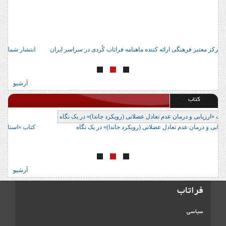
آدرس 22 مرکز معتبر فرهنگی ارائه کننده ماهنامه فراتاب کُردی در سراسر ایران
ان
آرشیو
کتاب
کتاب «ارزیابی و درمان عدم تعادل عضلانی (رویکرد جاندا)» در یک نگاه
کت
آرشیو
فراتاب
سیاسی