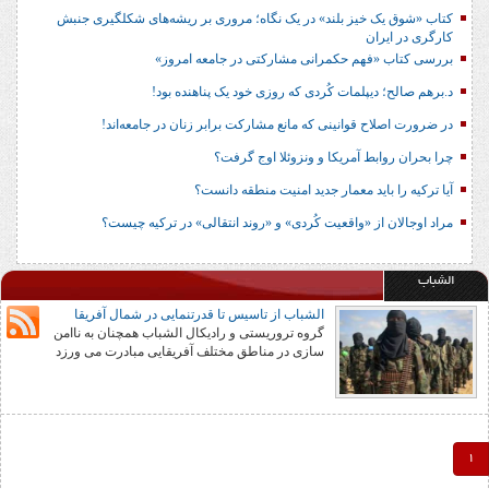
کتاب «شوق یک خیز بلند» در یک نگاه؛ مروری بر ریشه‌های شکل‎گیری جنبش
کارگری در ایران
بررسی کتاب «فهم حکمرانی مشارکتی در جامعه امروز»
د.برهم صالح؛ دیپلمات کُردی که روزی خود یک پناهنده بود!
در ضرورت اصلاح قوانینی که مانع مشارکت برابر زنان در جامعه‌اند!
چرا بحران روابط آمریکا و ونزوئلا اوج گرفت؟
آیا ترکیه را باید معمار جدید امنیت منطقه دانست؟
مراد اوجالان از «واقعیت کُردی» و «روند انتقالی» در ترکیه چیست؟
الشباب
الشباب از تاسیس تا قدرتنمایی در شمال آفریقا
گروه تروریستی و رادیکال الشباب همچنان به ناامن
سازی در مناطق مختلف آفریقایی مبادرت می ورزد
1