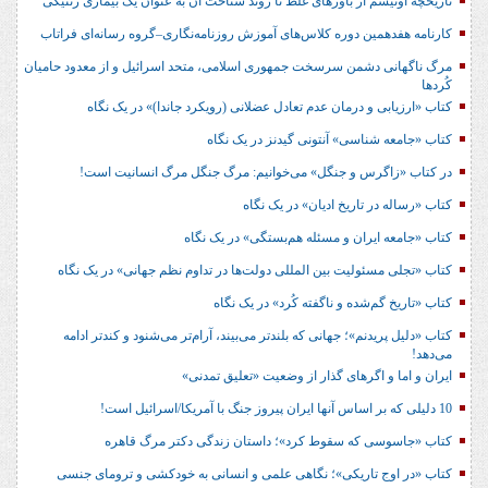
تاریخچه اوتیسم از باورهای غلط تا روند شناخت آن به عنوان یک بیماری ژنتیکی
کارنامه هفدهمین دوره کلاس‌های آموزش روزنامه‌نگاری–گروه رسانه‌ای فراتاب
مرگ ناگهانی دشمن سرسخت جمهوری اسلامی، متحد اسرائیل و از معدود حامیان
کُردها
کتاب «ارزیابی و درمان عدم تعادل عضلانی (رویکرد جاندا)» در یک نگاه
کتاب «جامعه شناسی» آنتونی گیدنز در یک نگاه
در کتاب «زاگرس و جنگل» می‌خوانیم: مرگ جنگل مرگ انسانیت است!
کتاب «رساله در تاریخ ادیان» در یک نگاه
کتاب «جامعه ایران و مسئله هم‌بستگی» در یک نگاه
کتاب «تجلی مسئولیت بین المللی دولت‌ها در تداوم نظم جهانی» در یک نگاه
کتاب «تاریخ گم‌شده و ناگفته کُرد» در یک نگاه
کتاب «دلیل پریدنم»؛ جهانی که بلندتر می‌بیند، آرام‌تر می‌شنود و کندتر ادامه
می‌دهد!
ایران و اما و اگرهای گذار از وضعیت «تعلیق تمدنی»
10 دلیلی که بر اساس آنها ایران پیروز جنگ با آمریکا/اسرائیل است!
کتاب «جاسوسی که سقوط کرد»؛ داستان زندگی دکتر مرگ قاهره
کتاب «در اوج تاریکی»؛ نگاهی علمی و انسانی به خودکشی و ترومای جنسی