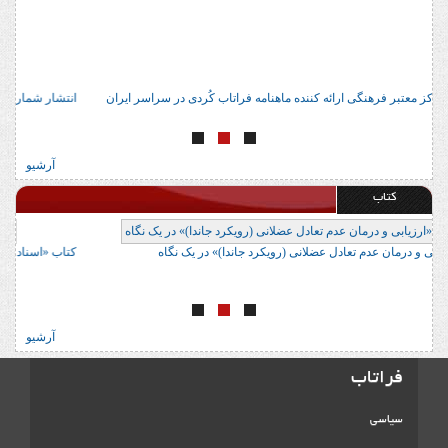
آدرس 22 مرکز معتبر فرهنگی ارائه کننده ماهنامه فراتاب کُردی در سراسر ایران
ان
آرشیو
کتاب
کتاب «ارزیابی و درمان عدم تعادل عضلانی (رویکرد جاندا)» در یک نگاه
کت
آرشیو
فراتاب
سیاسی