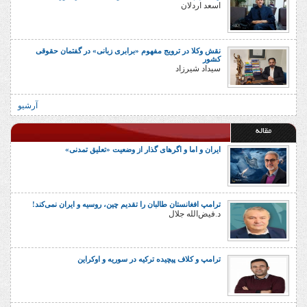
اسعد اردلان
نقش وکلا در ترویج مفهوم «برابری زبانی» در گفتمان حقوقی
کشور
سیداد شیرزاد
آرشیو
مقاله
ایران و اما و اگرهای گذار از وضعیت «تعلیق تمدنی»
ترامپ افغانستان طالبان را تقدیم چین، روسیه و ایران نمی‌کند!
د.فیض‌الله جلال
ترامپ و کلاف پیچیده ترکیه در سوریه و اوکراین