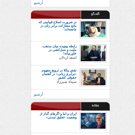
آرشیو
گفتگو
در ضرورت اصلاح قوانینی که
مانع مشارکت برابر زنان در
جامعه‌اند!
رابطه پیچیده میان مذهب،
ملیت و نسل‌کشی در
خاورمیانه!
اسعد اردلان
نقش وکلا در ترویج مفهوم
«برابری زبانی» در گفتمان
حقوقی کشور
سیداد شیرزاد
آرشیو
مقاله
ایران و اما و اگرهای گذار از
وضعیت «تعلیق تمدنی»