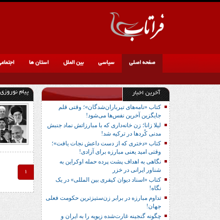
صفحه اصلی
سیاسی
بین الملل
استان ها
اجتماع
پیام نوروزی
آخرین اخبار
کتاب «نامه‌های تیرباران‌شدگان»؛ وقتی قلم
جایگزین آخرین نفس‌ها می‌شود!
لیلا زانا؛ زن خانه‌داری که با مبارزاتش نماد جنبش
مدنی کُردها در ترکیه شد!
کتاب «دختری که از دست داعش نجات یافت»؛
وقتی امید یعنی مبارزه برای آزادی!
نگاهی به اهداف پشت پرده حمله اوکراین به
شناور ایرانی در خزر
1
کتاب «اسناد دیوان کیفری بین المللی» در یک
نگاه!
تداوم مبارزه در برابر زن‌ستیزترین حکومت فعلی
جهان!
چگونه گنجینه غارت‌شده زیویه را به ایران و