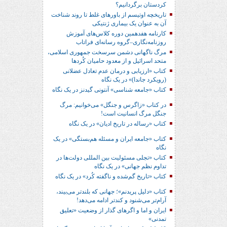
کردستان برگردانیم؟
تاریخچه اوتیسم از باورهای غلط تا روند شناخت
آن به عنوان یک بیماری ژنتیکی
کارنامه هفدهمین دوره کلاس‌های آموزش
روزنامه‌نگاری–گروه رسانه‌ای فراتاب
مرگ ناگهانی دشمن سرسخت جمهوری اسلامی،
متحد اسرائیل و از معدود حامیان کُردها
کتاب «ارزیابی و درمان عدم تعادل عضلانی
(رویکرد جاندا)» در یک نگاه
کتاب «جامعه شناسی» آنتونی گیدنز در یک نگاه
در کتاب «زاگرس و جنگل» می‌خوانیم: مرگ
جنگل مرگ انسانیت است!
کتاب «رساله در تاریخ ادیان» در یک نگاه
کتاب «جامعه ایران و مسئله هم‌بستگی» در یک
نگاه
کتاب «تجلی مسئولیت بین المللی دولت‌ها در
تداوم نظم جهانی» در یک نگاه
کتاب «تاریخ گم‌شده و ناگفته کُرد» در یک نگاه
کتاب «دلیل پریدنم»؛ جهانی که بلندتر می‌بیند،
آرام‌تر می‌شنود و کندتر ادامه می‌دهد!
ایران و اما و اگرهای گذار از وضعیت «تعلیق
تمدنی»