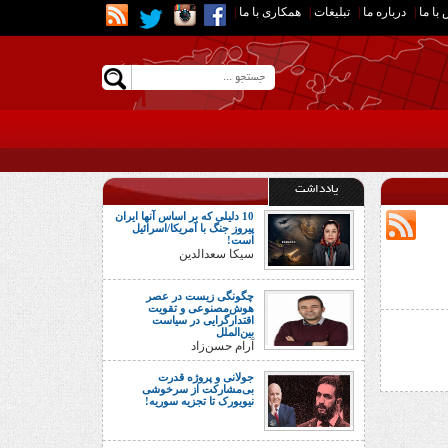
با ما
|
درباره ما
|
تبلیغات
|
همکاری با ما
|
یادداشت
10 دلیلی که بر اساس آنها ایران
پیروز جنگ با آمریکا/اسرائیل
است!
سیکا سعدالدین
چگونگی زیست در عصر
هوش‌مصنوعی و تقویت
اقتدارگرایی در سیاست
بین‌الملل
آرام حسن‌زاد
جولانی و پروژه قدرت
بی‌مشارکت از سرخوشی
نیویورک تا تجزیه سوریه!