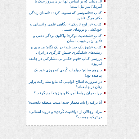
10 دلیلی که بر اساس آنها ایران پیروز جنگ با
آمریکا/اسرائیل است!
کتاب «جاسوسی که سقوط کرد»؛ داستان زندگی
دکتر مرگ قاهره
کتاب «در اوج تاریکی»؛ نگاهی علمی و انسانی به
خودکشی و ترومای جنسی
کتاب «شخصیت نوکر»؛ واکاوی بردگی ذهنی و
تأثیر آن بر هویت انسان
کتاب «شوق یک خیز بلند» در یک نگاه؛ مروری بر
ریشه‌های شکل‎گیری جنبش کارگری در ایران
بررسی کتاب «فهم حکمرانی مشارکتی در جامعه
امروز»
د.برهم صالح؛ دیپلمات کُردی که روزی خود یک
پناهنده بود!
در ضرورت اصلاح قوانینی که مانع مشارکت برابر
زنان در جامعه‌اند!
چرا بحران روابط آمریکا و ونزوئلا اوج گرفت؟
آیا ترکیه را باید معمار جدید امنیت منطقه دانست؟
مراد اوجالان از «واقعیت کُردی» و «روند انتقالی»
در ترکیه چیست؟