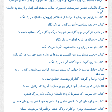
کارنامه هفدهمین دوره کلاس‌های آموزش روزنامه‌نگاری–گروه رسانه‌ای فراتاب
مرگ ناگهانی دشمن سرسخت جمهوری اسلامی، متحد اسرائیل و از معدود حامیان
کُردها
کتاب «ارزیابی و درمان عدم تعادل عضلانی (رویکرد جاندا)» در یک نگاه
کتاب «جامعه شناسی» آنتونی گیدنز در یک نگاه
در کتاب «زاگرس و جنگل» می‌خوانیم: مرگ جنگل مرگ انسانیت است!
کتاب «رساله در تاریخ ادیان» در یک نگاه
کتاب «جامعه ایران و مسئله هم‌بستگی» در یک نگاه
کتاب «تجلی مسئولیت بین المللی دولت‌ها در تداوم نظم جهانی» در یک نگاه
کتاب «تاریخ گم‌شده و ناگفته کُرد» در یک نگاه
کتاب «دلیل پریدنم»؛ جهانی که بلندتر می‌بیند، آرام‌تر می‌شنود و کندتر ادامه
می‌دهد!
ایران و اما و اگرهای گذار از وضعیت «تعلیق تمدنی»
10 دلیلی که بر اساس آنها ایران پیروز جنگ با آمریکا/اسرائیل است!
کتاب «جاسوسی که سقوط کرد»؛ داستان زندگی دکتر مرگ قاهره
کتاب «در اوج تاریکی»؛ نگاهی علمی و انسانی به خودکشی و ترومای جنسی
کتاب «شخصیت نوکر»؛ واکاوی بردگی ذهنی و تأثیر آن بر هویت انسان