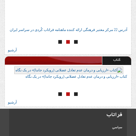
آدرس 22 مرکز معتبر فرهنگی ارائه کننده ماهنامه فراتاب کُردی در سراسر ایران
ا
آرشیو
کتاب
کتاب «ارزیابی و درمان عدم تعادل عضلانی (رویکرد جاندا)» در یک نگاه
ک
آرشیو
فراتاب
سیاسی