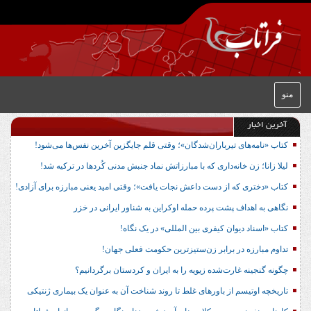
منو
آخرین اخبار
کتاب «نامه‌های تیرباران‌شدگان»؛ وقتی قلم جایگزین آخرین نفس‌ها می‌شود!
لیلا زانا؛ زن خانه‌داری که با مبارزاتش نماد جنبش مدنی کُردها در ترکیه شد!
کتاب «دختری که از دست داعش نجات یافت»؛ وقتی امید یعنی مبارزه برای آزادی!
نگاهی به اهداف پشت پرده حمله اوکراین به شناور ایرانی در خزر
کتاب «اسناد دیوان کیفری بین المللی» در یک نگاه!
تداوم مبارزه در برابر زن‌ستیزترین حکومت فعلی جهان!
چگونه گنجینه غارت‌شده زیویه را به ایران و کردستان برگردانیم؟
تاریخچه اوتیسم از باورهای غلط تا روند شناخت آن به عنوان یک بیماری ژنتیکی