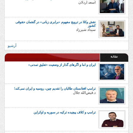
اسعد اردلان
نقش وکلا در ترویج مفهوم «برابری زبانی» در گفتمان حقوقی
کشور
سیداد شیرزاد
آرشیو
مقاله
ایران و اما و اگرهای گذار از وضعیت «تعلیق تمدنی»
ترامپ افغانستان طالبان را تقدیم چین، روسیه و ایران نمی‌کند!
د.فیض‌الله جلال
ترامپ و کلاف پیچیده ترکیه در سوریه و اوکراین