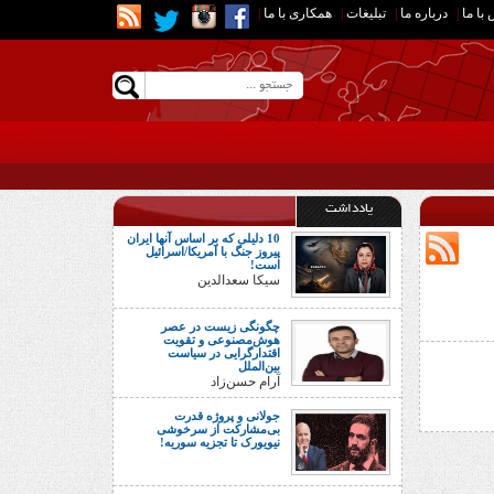
با ما
|
درباره ما
|
تبلیغات
|
همکاری با ما
|
یادداشت
10 دلیلی که بر اساس آنها ایران
پیروز جنگ با آمریکا/اسرائیل
است!
سیکا سعدالدین
چگونگی زیست در عصر
هوش‌مصنوعی و تقویت
اقتدارگرایی در سیاست
بین‌الملل
آرام حسن‌زاد
جولانی و پروژه قدرت
بی‌مشارکت از سرخوشی
نیویورک تا تجزیه سوریه!