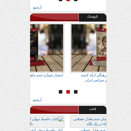
آرشیو
کیوسک
اتاب
آدرس 22 مرکز معتبر فرهنگی ارائه کننده
انتشار شماره جدید 
ماهنامه فراتاب کُردی در سراسر ایران
آرشیو
کتاب
 در یک نگاه
کتاب «ارزیابی و درمان عدم تعادل عضلانی
کتاب «اسناد دیوان 