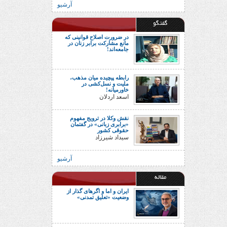
آرشیو
گفتگو
در ضرورت اصلاح قوانینی که
مانع مشارکت برابر زنان در
جامعه‌اند!
رابطه پیچیده میان مذهب،
ملیت و نسل‌کشی در
خاورمیانه!
اسعد اردلان
نقش وکلا در ترویج مفهوم
«برابری زبانی» در گفتمان
حقوقی کشور
سیداد شیرزاد
آرشیو
مقاله
ایران و اما و اگرهای گذار از
وضعیت «تعلیق تمدنی»