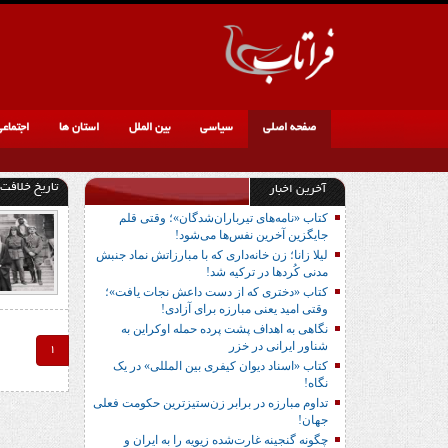
صفحه اصلی
سیاسی
بین الملل
استان ها
اجتماع
تاریخ خلافت 
آخرین اخبار
کتاب «نامه‌های تیرباران‌شدگان»؛ وقتی قلم
جایگزین آخرین نفس‌ها می‌شود!
لیلا زانا؛ زن خانه‌داری که با مبارزاتش نماد جنبش
مدنی کُردها در ترکیه شد!
کتاب «دختری که از دست داعش نجات یافت»؛
وقتی امید یعنی مبارزه برای آزادی!
نگاهی به اهداف پشت پرده حمله اوکراین به
شناور ایرانی در خزر
1
کتاب «اسناد دیوان کیفری بین المللی» در یک
نگاه!
تداوم مبارزه در برابر زن‌ستیزترین حکومت فعلی
جهان!
چگونه گنجینه غارت‌شده زیویه را به ایران و