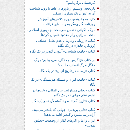
کردستان برگردانیم؟
تاریخچه اوتیسم از باورهای غلط تا روند شناخت
آن به عنوان یک بیماری ژنتیکی
کارنامه هفدهمین دوره کلاس‌های آموزش
روزنامه‌نگاری–گروه رسانه‌ای فراتاب
مرگ ناگهانی دشمن سرسخت جمهوری اسلامی،
متحد اسرائیل و از معدود حامیان کُردها
کتاب «ارزیابی و درمان عدم تعادل عضلانی
(رویکرد جاندا)» در یک نگاه
کتاب «جامعه شناسی» آنتونی گیدنز در یک نگاه
در کتاب «زاگرس و جنگل» می‌خوانیم: مرگ
جنگل مرگ انسانیت است!
کتاب «رساله در تاریخ ادیان» در یک نگاه
کتاب «جامعه ایران و مسئله هم‌بستگی» در یک
نگاه
کتاب «تجلی مسئولیت بین المللی دولت‌ها در
تداوم نظم جهانی» در یک نگاه
کتاب «تاریخ گم‌شده و ناگفته کُرد» در یک نگاه
کتاب «دلیل پریدنم»؛ جهانی که بلندتر می‌بیند،
آرام‌تر می‌شنود و کندتر ادامه می‌دهد!
ایران و اما و اگرهای گذار از وضعیت «تعلیق
تمدنی»