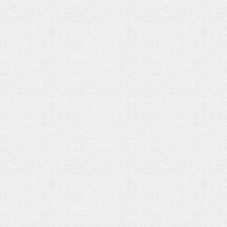
تحلیل بحران یمن در گفتوگو با منص