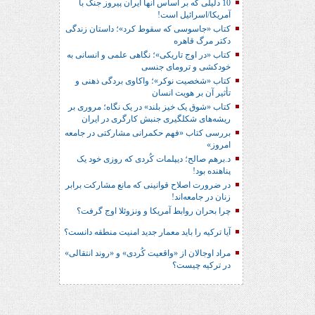
10 دلیلی که بر اساس آنها ایران پیروز جنگ با
آمریکا/اسرائیل است!
کتاب «جاسوسی که سقوط کرد»؛ داستان زندگی
دکتر مرگ قاهره
کتاب «در اوج تاریکی»؛ نگاهی علمی و انسانی به
خودکشی و ترومای جنسی
کتاب «شخصیت نوکر»؛ واکاوی بردگی ذهنی و
تأثیر آن بر هویت انسان
کتاب «شوق یک خیز بلند» در یک نگاه؛ مروری بر
ریشه‌های شکل‎گیری جنبش کارگری در ایران
بررسی کتاب «فهم حکمرانی مشارکتی در جامعه
امروز»
د.برهم صالح؛ دیپلمات کُردی که روزی خود یک
پناهنده بود!
در ضرورت اصلاح قوانینی که مانع مشارکت برابر
زنان در جامعه‌اند!
چرا بحران روابط آمریکا و ونزوئلا اوج گرفت؟
آیا ترکیه را باید معمار جدید امنیت منطقه دانست؟
مراد اوجالان از «واقعیت کُردی» و «روند انتقالی»
در ترکیه چیست؟