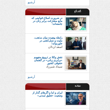
آرشیو
گفتگو
در ضرورت اصلاح قوانینی که
مانع مشارکت برابر زنان در
جامعه‌اند!
رابطه پیچیده میان مذهب،
ملیت و نسل‌کشی در
خاورمیانه!
اسعد اردلان
نقش وکلا در ترویج مفهوم
«برابری زبانی» در گفتمان
حقوقی کشور
سیداد شیرزاد
آرشیو
مقاله
ایران و اما و اگرهای گذار از
وضعیت «تعلیق تمدنی»