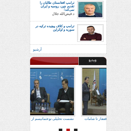
ترامپ افغانستان طالبان را
تقدیم چین، روسیه و ایران
نمی‌کند!
د.فیض‌الله جلال
ترامپ و کلاف پیچیده ترکیه در
سوریه و اوکراین
آرشیو
ویدیو
ور براتی
نشست تحلیلی نوعثمانیسم از قفقاز تا شامات
نشست تحلیلی نوعثم