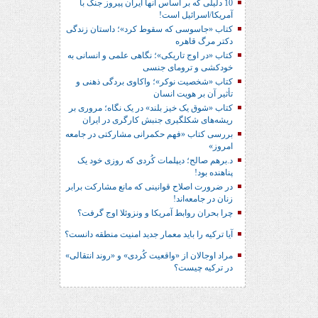
10 دلیلی که بر اساس آنها ایران پیروز جنگ با
آمریکا/اسرائیل است!
کتاب «جاسوسی که سقوط کرد»؛ داستان زندگی
دکتر مرگ قاهره
کتاب «در اوج تاریکی»؛ نگاهی علمی و انسانی به
خودکشی و ترومای جنسی
کتاب «شخصیت نوکر»؛ واکاوی بردگی ذهنی و
تأثیر آن بر هویت انسان
کتاب «شوق یک خیز بلند» در یک نگاه؛ مروری بر
ریشه‌های شکل‎گیری جنبش کارگری در ایران
بررسی کتاب «فهم حکمرانی مشارکتی در جامعه
امروز»
د.برهم صالح؛ دیپلمات کُردی که روزی خود یک
پناهنده بود!
در ضرورت اصلاح قوانینی که مانع مشارکت برابر
زنان در جامعه‌اند!
چرا بحران روابط آمریکا و ونزوئلا اوج گرفت؟
آیا ترکیه را باید معمار جدید امنیت منطقه دانست؟
مراد اوجالان از «واقعیت کُردی» و «روند انتقالی»
در ترکیه چیست؟