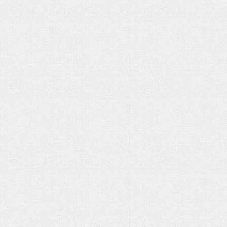
تحلیل بحران یمن در گفتوگو با منص