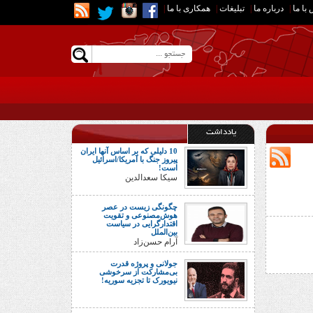
با ما
|
درباره ما
|
تبلیغات
|
همکاری با ما
|
یادداشت
10 دلیلی که بر اساس آنها ایران
پیروز جنگ با آمریکا/اسرائیل
است!
سیکا سعدالدین
چگونگی زیست در عصر
هوش‌مصنوعی و تقویت
اقتدارگرایی در سیاست
بین‌الملل
آرام حسن‌زاد
جولانی و پروژه قدرت
بی‌مشارکت از سرخوشی
نیویورک تا تجزیه سوریه!