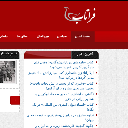
صفحه اصلی
سیاسی
بین الملل
استان ها
اجتماع
تاریخ باستان
آخرین اخبار
کتاب «نامه‌های تیرباران‌شدگان»؛ وقتی قلم
جایگزین آخرین نفس‌ها می‌شود!
لیلا زانا؛ زن خانه‌داری که با مبارزاتش نماد جنبش
مدنی کُردها در ترکیه شد!
کتاب «دختری که از دست داعش نجات یافت»؛
وقتی امید یعنی مبارزه برای آزادی!
نگاهی به اهداف پشت پرده حمله اوکراین به
شناور ایرانی در خزر
1
کتاب «اسناد دیوان کیفری بین المللی» در یک
نگاه!
تداوم مبارزه در برابر زن‌ستیزترین حکومت فعلی
جهان!
چگونه گنجینه غارت‌شده زیویه را به ایران و