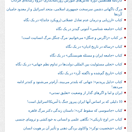
کارنامه هفدهمین دوره کلاس‌های آموزش روزنامه‌نگاری–گروه رسانه‌ای فراتاب
مرگ ناگهانی دشمن سرسخت جمهوری اسلامی، متحد اسرائیل و از معدود حامیان
کُردها
کتاب «ارزیابی و درمان عدم تعادل عضلانی (رویکرد جاندا)» در یک نگاه
کتاب «جامعه شناسی» آنتونی گیدنز در یک نگاه
در کتاب «زاگرس و جنگل» می‌خوانیم: مرگ جنگل مرگ انسانیت است!
کتاب «رساله در تاریخ ادیان» در یک نگاه
کتاب «جامعه ایران و مسئله هم‌بستگی» در یک نگاه
کتاب «تجلی مسئولیت بین المللی دولت‌ها در تداوم نظم جهانی» در یک نگاه
کتاب «تاریخ گم‌شده و ناگفته کُرد» در یک نگاه
کتاب «دلیل پریدنم»؛ جهانی که بلندتر می‌بیند، آرام‌تر می‌شنود و کندتر ادامه
می‌دهد!
ایران و اما و اگرهای گذار از وضعیت «تعلیق تمدنی»
10 دلیلی که بر اساس آنها ایران پیروز جنگ با آمریکا/اسرائیل است!
کتاب «جاسوسی که سقوط کرد»؛ داستان زندگی دکتر مرگ قاهره
کتاب «در اوج تاریکی»؛ نگاهی علمی و انسانی به خودکشی و ترومای جنسی
کتاب «شخصیت نوکر»؛ واکاوی بردگی ذهنی و تأثیر آن بر هویت انسان