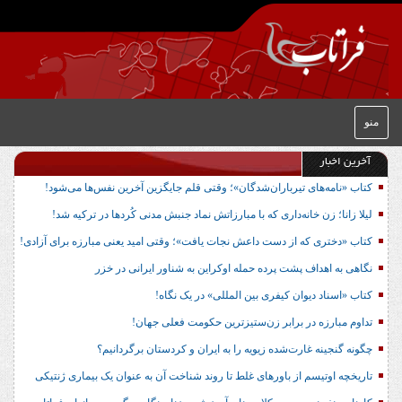
منو
آخرین اخبار
کتاب «نامه‌های تیرباران‌شدگان»؛ وقتی قلم جایگزین آخرین نفس‌ها می‌شود!
لیلا زانا؛ زن خانه‌داری که با مبارزاتش نماد جنبش مدنی کُردها در ترکیه شد!
کتاب «دختری که از دست داعش نجات یافت»؛ وقتی امید یعنی مبارزه برای آزادی!
نگاهی به اهداف پشت پرده حمله اوکراین به شناور ایرانی در خزر
کتاب «اسناد دیوان کیفری بین المللی» در یک نگاه!
تداوم مبارزه در برابر زن‌ستیزترین حکومت فعلی جهان!
چگونه گنجینه غارت‌شده زیویه را به ایران و کردستان برگردانیم؟
تاریخچه اوتیسم از باورهای غلط تا روند شناخت آن به عنوان یک بیماری ژنتیکی