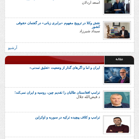
اسعد اردلان
نقش وکلا در ترویج مفهوم «برابری زبانی» در گفتمان حقوقی
کشور
سیداد شیرزاد
آرشیو
مقاله
ایران و اما و اگرهای گذار از وضعیت «تعلیق تمدنی»
ترامپ افغانستان طالبان را تقدیم چین، روسیه و ایران نمی‌کند!
د.فیض‌الله جلال
ترامپ و کلاف پیچیده ترکیه در سوریه و اوکراین