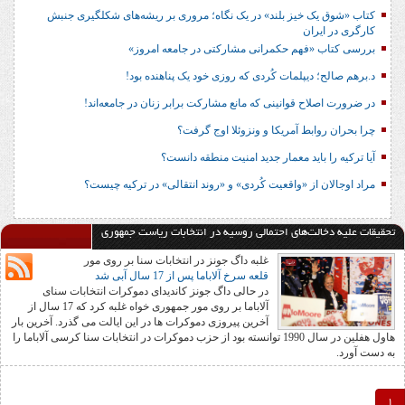
کتاب «شوق یک خیز بلند» در یک نگاه؛ مروری بر ریشه‌های شکل‎گیری جنبش
کارگری در ایران
بررسی کتاب «فهم حکمرانی مشارکتی در جامعه امروز»
د.برهم صالح؛ دیپلمات کُردی که روزی خود یک پناهنده بود!
در ضرورت اصلاح قوانینی که مانع مشارکت برابر زنان در جامعه‌اند!
چرا بحران روابط آمریکا و ونزوئلا اوج گرفت؟
آیا ترکیه را باید معمار جدید امنیت منطقه دانست؟
مراد اوجالان از «واقعیت کُردی» و «روند انتقالی» در ترکیه چیست؟
تحقیقات علیه دخالت‌های احتمالی روسیه در انتخابات ریاست جمهوری
غلبه داگ جونز در انتخابات سنا بر روی مور
قلعه سرخ آلاباما پس از 17 سال آبی شد
در حالی داگ جونز کاندیدای دموکرات انتخابات سنای
آلاباما بر روی مور جمهوری خواه غلبه کرد که 17 سال از
آخرین پیروزی دموکرات ها در این ایالت می گذرد. آخرین بار
هاول هفلین در سال 1990 توانسته بود از حزب دموکرات در انتخابات سنا کرسی آلاباما را
به دست آورد.
1