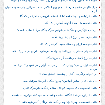
کارنامه هفدهمین دوره کلاس‌های آموزش روزنامه‌نگاری–گروه رسانه‌ای فراتاب
مرگ ناگهانی دشمن سرسخت جمهوری اسلامی، متحد اسرائیل و از معدود حامیان
کُردها
کتاب «ارزیابی و درمان عدم تعادل عضلانی (رویکرد جاندا)» در یک نگاه
کتاب «جامعه شناسی» آنتونی گیدنز در یک نگاه
در کتاب «زاگرس و جنگل» می‌خوانیم: مرگ جنگل مرگ انسانیت است!
کتاب «رساله در تاریخ ادیان» در یک نگاه
کتاب «جامعه ایران و مسئله هم‌بستگی» در یک نگاه
کتاب «تجلی مسئولیت بین المللی دولت‌ها در تداوم نظم جهانی» در یک نگاه
کتاب «تاریخ گم‌شده و ناگفته کُرد» در یک نگاه
کتاب «دلیل پریدنم»؛ جهانی که بلندتر می‌بیند، آرام‌تر می‌شنود و کندتر ادامه
می‌دهد!
ایران و اما و اگرهای گذار از وضعیت «تعلیق تمدنی»
10 دلیلی که بر اساس آنها ایران پیروز جنگ با آمریکا/اسرائیل است!
کتاب «جاسوسی که سقوط کرد»؛ داستان زندگی دکتر مرگ قاهره
کتاب «در اوج تاریکی»؛ نگاهی علمی و انسانی به خودکشی و ترومای جنسی
کتاب «شخصیت نوکر»؛ واکاوی بردگی ذهنی و تأثیر آن بر هویت انسان