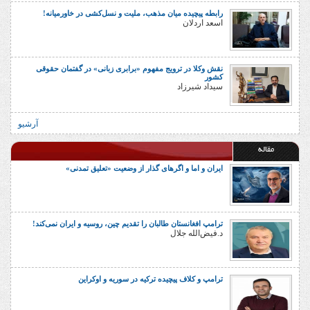
رابطه پیچیده میان مذهب، ملیت و نسل‌کشی در خاورمیانه!
اسعد اردلان
نقش وکلا در ترویج مفهوم «برابری زبانی» در گفتمان حقوقی
کشور
سیداد شیرزاد
آرشیو
مقاله
ایران و اما و اگرهای گذار از وضعیت «تعلیق تمدنی»
ترامپ افغانستان طالبان را تقدیم چین، روسیه و ایران نمی‌کند!
د.فیض‌الله جلال
ترامپ و کلاف پیچیده ترکیه در سوریه و اوکراین