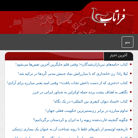
منو
آخرین اخبار
کتاب «نامه‌های تیرباران‌شدگان»؛ وقتی قلم جایگزین آخرین نفس‌ها می‌شود!
لیلا زانا؛ زن خانه‌داری که با مبارزاتش نماد جنبش مدنی کُردها در ترکیه شد!
کتاب «دختری که از دست داعش نجات یافت»؛ وقتی امید یعنی مبارزه برای آزادی!
نگاهی به اهداف پشت پرده حمله اوکراین به شناور ایرانی در خزر
کتاب «اسناد دیوان کیفری بین المللی» در یک نگاه!
تداوم مبارزه در برابر زن‌ستیزترین حکومت فعلی جهان!
چگونه گنجینه غارت‌شده زیویه را به ایران و کردستان برگردانیم؟
تاریخچه اوتیسم از باورهای غلط تا روند شناخت آن به عنوان یک بیماری ژنتیکی