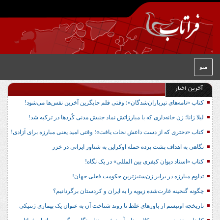
منو
آخرین اخبار
کتاب «نامه‌های تیرباران‌شدگان»؛ وقتی قلم جایگزین آخرین نفس‌ها می‌شود!
لیلا زانا؛ زن خانه‌داری که با مبارزاتش نماد جنبش مدنی کُردها در ترکیه شد!
کتاب «دختری که از دست داعش نجات یافت»؛ وقتی امید یعنی مبارزه برای آزادی!
نگاهی به اهداف پشت پرده حمله اوکراین به شناور ایرانی در خزر
کتاب «اسناد دیوان کیفری بین المللی» در یک نگاه!
تداوم مبارزه در برابر زن‌ستیزترین حکومت فعلی جهان!
چگونه گنجینه غارت‌شده زیویه را به ایران و کردستان برگردانیم؟
تاریخچه اوتیسم از باورهای غلط تا روند شناخت آن به عنوان یک بیماری ژنتیکی