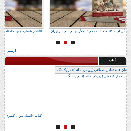
آدرس 22 مرکز معتبر فرهنگی ارائه کننده ماهنامه فراتاب کُردی در سراسر ایران
انت
آرشیو
کتاب
کتاب «ارزیابی و درمان عدم تعادل عضلانی (رویکرد جاندا)» در یک نگاه
کتا