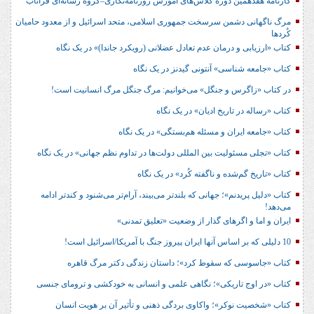
کارنامه هفدهمین دوره کلاس‌های آموزش روزنامه‌نگاری–گروه رسانه‌ای فراتاب
مرگ ناگهانی دشمن سرسخت جمهوری اسلامی، متحد اسرائیل و از معدود حامیان
کُردها
کتاب «ارزیابی و درمان عدم تعادل عضلانی (رویکرد جاندا)» در یک نگاه
کتاب «جامعه شناسی» آنتونی گیدنز در یک نگاه
در کتاب «زاگرس و جنگل» می‌خوانیم: مرگ جنگل مرگ انسانیت است!
کتاب «رساله در تاریخ ادیان» در یک نگاه
کتاب «جامعه ایران و مسئله هم‌بستگی» در یک نگاه
کتاب «تجلی مسئولیت بین المللی دولت‌ها در تداوم نظم جهانی» در یک نگاه
کتاب «تاریخ گم‌شده و ناگفته کُرد» در یک نگاه
کتاب «دلیل پریدنم»؛ جهانی که بلندتر می‌بیند، آرام‌تر می‌شنود و کندتر ادامه
می‌دهد!
ایران و اما و اگرهای گذار از وضعیت «تعلیق تمدنی»
10 دلیلی که بر اساس آنها ایران پیروز جنگ با آمریکا/اسرائیل است!
کتاب «جاسوسی که سقوط کرد»؛ داستان زندگی دکتر مرگ قاهره
کتاب «در اوج تاریکی»؛ نگاهی علمی و انسانی به خودکشی و ترومای جنسی
کتاب «شخصیت نوکر»؛ واکاوی بردگی ذهنی و تأثیر آن بر هویت انسان