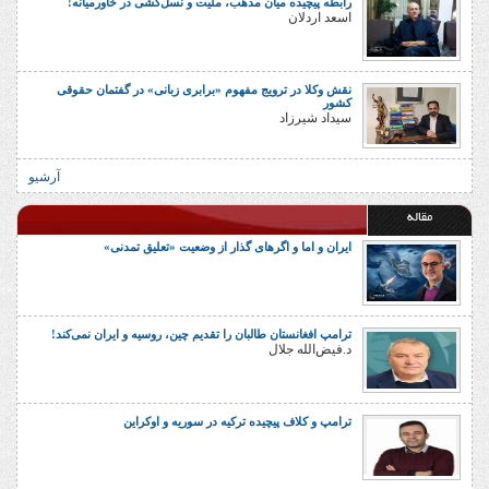
رابطه پیچیده میان مذهب، ملیت و نسل‌کشی در خاورمیانه!
اسعد اردلان
نقش وکلا در ترویج مفهوم «برابری زبانی» در گفتمان حقوقی
کشور
سیداد شیرزاد
آرشیو
مقاله
ایران و اما و اگرهای گذار از وضعیت «تعلیق تمدنی»
ترامپ افغانستان طالبان را تقدیم چین، روسیه و ایران نمی‌کند!
د.فیض‌الله جلال
ترامپ و کلاف پیچیده ترکیه در سوریه و اوکراین