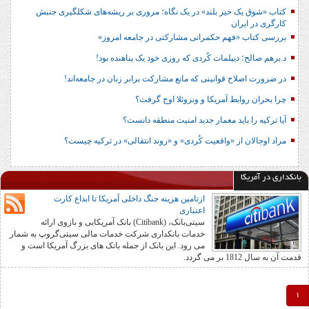
کتاب «شوق یک خیز بلند» در یک نگاه؛ مروری بر ریشه‌های شکل‎گیری جنبش
کارگری در ایران
بررسی کتاب «فهم حکمرانی مشارکتی در جامعه امروز»
د.برهم صالح؛ دیپلمات کُردی که روزی خود یک پناهنده بود!
در ضرورت اصلاح قوانینی که مانع مشارکت برابر زنان در جامعه‌اند!
چرا بحران روابط آمریکا و ونزوئلا اوج گرفت؟
آیا ترکیه را باید معمار جدید امنیت منطقه دانست؟
مراد اوجالان از «واقعیت کُردی» و «روند انتقالی» در ترکیه چیست؟
بانکداری در آمریکا
ازتامین هزینه جنگ داخلی آمریکا تا ابداع کارت
اعتباری
سیتی‌بانک، (Citibank) بانک آمریکایی و بازوی ارائه
خدمات بانکداری شرکت خدمات مالی سیتی‌گروپ به شمار
می رود. این بانک از جمله بانک های بزرگ آمریکا است و
قدمت آن به سال 1812 بر می گردد.
1