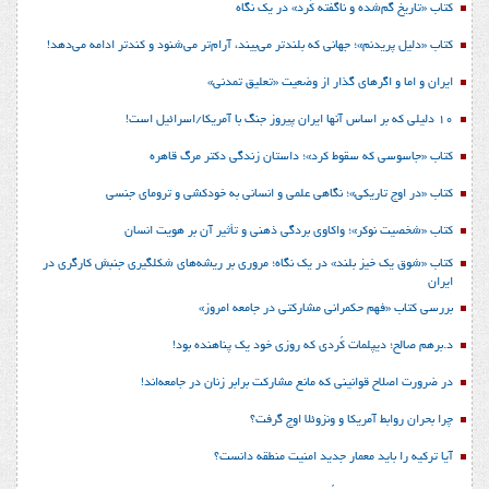
کتاب «تاریخ گم‌شده و ناگفته کُرد» در یک نگاه
کتاب «دلیل پریدنم»؛ جهانی که بلندتر می‌بیند، آرام‌تر می‌شنود و کندتر ادامه می‌دهد!
ایران و اما و اگرهای گذار از وضعیت «تعلیق تمدنی»
10 دلیلی که بر اساس آنها ایران پیروز جنگ با آمریکا/اسرائیل است!
کتاب «جاسوسی که سقوط کرد»؛ داستان زندگی دکتر مرگ قاهره
کتاب «در اوج تاریکی»؛ نگاهی علمی و انسانی به خودکشی و ترومای جنسی
کتاب «شخصیت نوکر»؛ واکاوی بردگی ذهنی و تأثیر آن بر هویت انسان
کتاب «شوق یک خیز بلند» در یک نگاه؛ مروری بر ریشه‌های شکل‎گیری جنبش کارگری در
ایران
بررسی کتاب «فهم حکمرانی مشارکتی در جامعه امروز»
د.برهم صالح؛ دیپلمات کُردی که روزی خود یک پناهنده بود!
در ضرورت اصلاح قوانینی که مانع مشارکت برابر زنان در جامعه‌اند!
چرا بحران روابط آمریکا و ونزوئلا اوج گرفت؟
آیا ترکیه را باید معمار جدید امنیت منطقه دانست؟