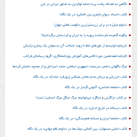
نگاهی به اهداف پشت پرده حمله اوکراین به شناور ایرانی در خزر
کتاب «اسناد دیوان کیفری بین المللی» در یک نگاه!
تداوم مبارزه در برابر زن‌ستیزترین حکومت فعلی جهان!
چگونه گنجینه غارت‌شده زیویه را به ایران و کردستان برگردانیم؟
تاریخچه اوتیسم از باورهای غلط تا روند شناخت آن به عنوان یک بیماری ژنتیکی
کارنامه هفدهمین دوره کلاس‌های آموزش روزنامه‌نگاری–گروه رسانه‌ای فراتاب
مرگ ناگهانی دشمن سرسخت جمهوری اسلامی، متحد اسرائیل و از معدود حامیان کُردها
کتاب «ارزیابی و درمان عدم تعادل عضلانی (رویکرد جاندا)» در یک نگاه
کتاب «جامعه شناسی» آنتونی گیدنز در یک نگاه
در کتاب «زاگرس و جنگل» می‌خوانیم: مرگ جنگل مرگ انسانیت است!
کتاب «رساله در تاریخ ادیان» در یک نگاه
کتاب «جامعه ایران و مسئله هم‌بستگی» در یک نگاه
کتاب «تجلی مسئولیت بین المللی دولت‌ها در تداوم نظم جهانی» در یک نگاه