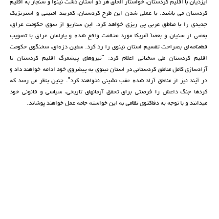
ایزدیان با اقلیم کردستان، خواستار الحاق هر دو استان دشت نینوا و سنجار بە اقلیم
کردستان می باشند. با عملی شدن این طرح کردستان، کمربند امنیتی و استرتژیک
جدیدی را با مناطق عربی پی ریزی خواهد کرد. این سناریو از سوی حکومت عراق،
بعضی از سنیان و بعضآ آمریکا مورد مخالفت واقع شدە و پارلمان عراق با تصویب
قطعنامەای بصراحت تقسیم استان نینوی را رد کرد. سفین دزەای، سخنگوی حکومت
اقلیم کردستان طی سخنانی اعلام کرد: "نیروهای پیشمرگ اقلیم کردستان تا
آزادسازی کامل مناطق کردستانی در استان نینوی بە پیشروی خود ادامە خواهند داد و
در آیند نیز از مناطق آزاد شدە عقب نشینی نخواهند کرد". چنین بنظر می رسد کە
کردها جنگ داعش را فرصتی برای تحقق آرمانهای تاریخی، سیاسی و قانونی خود
میدانند و با توجە بە دفاکتوی نظامی بە این خواستە جامە عمل خواهند پوشاند.