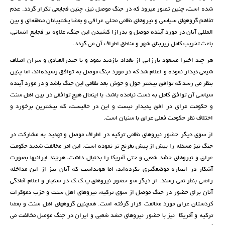
شدە است، چنین تصور میرود کە در جنگ موصل نیز، چنین فجایعی تکرار گردد. عدم
تفاهم گروههای سیاسی و نیروهای نظامی محلی عراقی و بعضا پشتیبانان منطقەای و بین
المللی آنان در مورد آیندە موصل و بدرازا کشیدن این جنگ، علاوە بر فجایع انسانی،
باعث تخریب کامل زیربنای شهر و مناطق اطراف آن می گردد.
هر چند اخیرا مسعود بارزانی از بغداد بازدید نمود و با حیدرالعبادی و سران ائتلاف
شیعی دیدار نمودە و اعلام شد کە در مورد جنگ موصل بە توافق رسیدەاند، اما چنین
بنظر می رسد کە توافق بیشتر حول و حوش بعد نظامی این جنگ باشد و در مورد آیندە
سیاسی آن توافق کامل بە دست نیامدە باشد، با اینحال هیچ توافقی در بین اهل سنت
و حکومت عراق در افق پدیدار نیست و این در حالیست، کە بیشترین برخورد و
اختلاف نظر حکومت فعلی عراق با سنیان است.
از سوی دیگر حضور نیروهای نظامی ترکیە در اطراف موصل و تهدید بە مشارکت در
جنگ نیز مسئلە را بیش از پیش بغرنج تر نمودە است. این امر مخالفت شدید حکومت
عراق و نیروهای حشد شعبی و حتی آمریکا را بدنبال داشت، هرچند ایرانیها بصورت
آشکار در اینبارە موضعگیری نکردەاند، اما هویداست کە آنان نیز از این مداخلە
راضی بنظر نمی رسند. از دیگر سو حضور نیروهای پ.ک.ک در سنجار و اعلام آمادگی
آنان برای حضور در جنگ موصل از سوی ترکیە، نیروهای اهل سنت و حزب دموکرات
کردستان عراق مورد مخالفت قرار گرفتە است. همچنین گروههای اهل سنت و بعضا
ترکیە و آمریکا نیز با حضور نیروهای حشد شعبی و ایران در جنگ موصل مخالفت می