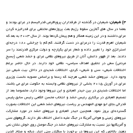
٣) شیعیان:
شیعیان در گذشتە از طرفداران پروپاقرص فدرالیسم در عراق بودند و
بعضا در سال های آغازین سقوط رژیم بعث پروژەهای مختلفی برای فدرالیزە کردن
عراق داشتند و در این زمینە همکار و هم پیمان کردها بوند. از سال ٢٠٠٣ بە بعد کە
شیعیان اهرم قدرت را درعراق در دست گرفتند، کم کم با چرخشی ١٨٠ درجەای
استراتژی خود را تغییر دادە و شعار عراق یکپارچە و دولت مرکزی قدرتمند را سر
دادند. بعد از ظهور داعش، آنان از طریق نیروهای نظامی عراق و حشد شعبی (بسیج
مردمی) سعی در تحقیق اهداف سیاسی- نظامی خود دارند. در حال حاضر برغم
اختلافات شیعی- سنی و شیعی- کردی، اختلافات شدیدی در داخل بیت شیعی نیز
وجود دارد. نیروهای حشد شعبی، هرچند کە رسما و براساس مصوبە نخست وزیری
عراق در آوریل ٢٠١٥ بخشی از نیروهای نظامی وابستە بە حکومت عراق می باشند،
اما اختلافات شدیدی در بین حیدر العبادی و این نیروها وجود دارد، مخصوصا بعد از
تصمیم العبادی در برکناری رئیس حشد و انتخاب محسن الکعبی رئیس سابق پلیس
فدرالی بجای ابو مهدی المهندس بر ریاست نیروهای حشد شعبی این اختلافات بصورت
گستردەای بروز نمود. همچنین حیدر العبادی و نیروهای حشد در مورد مشارکت
نیروهای زمینی و هوائی آمریکا در جنگ علیە داعش اختلاف نظر دارند. گروههای سنی
و آمریکایها نیز نسبت بە مشارکت نیروهای حشد در جنگ موصل روی خوش نشان نمی
دهند، بالاخص کە این نیروها در برخورد با ساکنان سنی انبار، دیالە و صلاح الدین