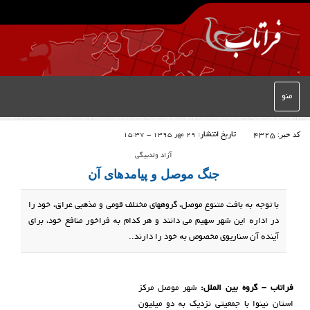
منو
کد خبر:
4325
تاریخ انتشار:
29 مهر 1395 - 15:37
آزاد ولدبیگی
جنگ موصل و پیامدهای آن
با توجە بە بافت متنوع موصل، گروههای مختلف قومی و مذهبی عراق، خود را
در ادارە این شهر سهیم می دانند و هر کدام بە فراخور منافع خود، برای
آیندە آن سناریوی مخصوص بە خود را دارند..
فراتاب – گروه بین الملل:
شهر موصل مرکز
استان نینوا با جمعیتی نزدیک بە دو میلیون