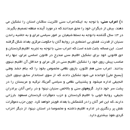
١) اعراب سنی:
با توجە بە اینکەاعراب سنی اکثریت ساکنان استان را تشکیل می
دهند، بیش از دیگران خود را محق میدانند کە در مورد آیندە منطقە تصمیم بگیرند.
در ١٣ سال گذشتە با توجە بە تسلط شیعیان بر امور سیاسی عراق و بە حاشیە راندن
سنیان از قدرت، فضای بی اعتمادی در روابط آنان با حکومت مرکزی بغداد شکل گرفتە
است. این مسالە باعث شدە است کە اعراب سنی، با توجە بە تجربە اقلیم کردستان و
حق قانونی خود برای تشکیل اقلیم سنی مندرج در قانون اساسی عراق، تنها راە
مناسب پیش روی خود را تشکیل اقلیم سنی در کل عراق و حداقل آن اقلیم نینوی
بدانند. اعراب سنی هم اکنون، بازوی نظامی مخصوص بخود را کە بنام حشد وطنی
(بسیج ملی) خواندە می شود تشکیل دادە، کە از سوی استاندار سابق نینوی اثیل
النجیفی ادارە میشود و پشتیبانی نظامی و سیاسی آمریکا، ترکیە و عربستان را در
پشت سر خود دارد. گروههای سنی و بالاخص سنیان نینوا و در راس آنان برادران
نجیفی، روابط خوبی با اقلیم کردستان و حزب دموکرات کردستان مسعود بارزانی
دارند، کە این امر آنان را در کشمکش با بغداد قویتر خواهد کرد. چون حزب دموکرات
نقش پر رنگتری در ادارە اقلیم داشتە و مخصوصا در استان نینوا، از دیگر احزاب
کردی نفوذ بیشتری دارد.