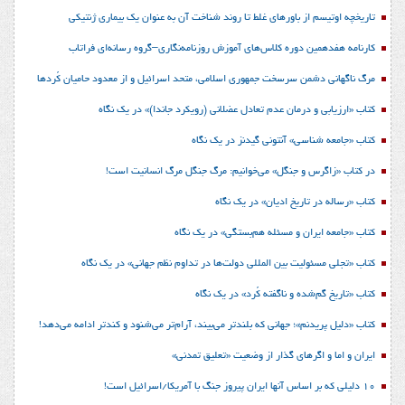
تاریخچه اوتیسم از باورهای غلط تا روند شناخت آن به عنوان یک بیماری ژنتیکی
کارنامه هفدهمین دوره کلاس‌های آموزش روزنامه‌نگاری–گروه رسانه‌ای فراتاب
مرگ ناگهانی دشمن سرسخت جمهوری اسلامی، متحد اسرائیل و از معدود حامیان کُردها
کتاب «ارزیابی و درمان عدم تعادل عضلانی (رویکرد جاندا)» در یک نگاه
کتاب «جامعه شناسی» آنتونی گیدنز در یک نگاه
در کتاب «زاگرس و جنگل» می‌خوانیم: مرگ جنگل مرگ انسانیت است!
کتاب «رساله در تاریخ ادیان» در یک نگاه
کتاب «جامعه ایران و مسئله هم‌بستگی» در یک نگاه
کتاب «تجلی مسئولیت بین المللی دولت‌ها در تداوم نظم جهانی» در یک نگاه
کتاب «تاریخ گم‌شده و ناگفته کُرد» در یک نگاه
کتاب «دلیل پریدنم»؛ جهانی که بلندتر می‌بیند، آرام‌تر می‌شنود و کندتر ادامه می‌دهد!
ایران و اما و اگرهای گذار از وضعیت «تعلیق تمدنی»
10 دلیلی که بر اساس آنها ایران پیروز جنگ با آمریکا/اسرائیل است!