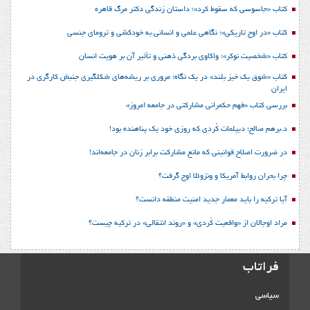
کتاب «جاسوسی که سقوط کرد»؛ داستان زندگی دکتر مرگ قاهره
کتاب «در اوج تاریکی»؛ نگاهی علمی و انسانی به خودکشی و ترومای جنسی
کتاب «شخصیت نوکر»؛ واکاوی بردگی ذهنی و تأثیر آن بر هویت انسان
کتاب «شوق یک خیز بلند» در یک نگاه؛ مروری بر ریشه‌های شکل‎گیری جنبش کارگری در
ایران
بررسی کتاب «فهم حکمرانی مشارکتی در جامعه امروز»
د.برهم صالح؛ دیپلمات کُردی که روزی خود یک پناهنده بود!
در ضرورت اصلاح قوانینی که مانع مشارکت برابر زنان در جامعه‌اند!
چرا بحران روابط آمریکا و ونزوئلا اوج گرفت؟
آیا ترکیه را باید معمار جدید امنیت منطقه دانست؟
مراد اوجالان از «واقعیت کُردی» و «روند انتقالی» در ترکیه چیست؟
فراتاب
سیاسی