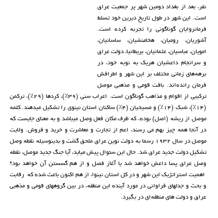
نفر، بعد از بغداد دومین شهر پر جمعیت عراق
است. این شهر در طول تاریخ دیرین خود تسلط
فرمانروایان گوناگونی را تجربە کردە است.
آشوریان، رومیان، هخامنشیان، ساسانیان،
امویان، عباسیان، عثمانیان، بریطانیا، دولت عراق
و سرانجام داعشیان هریک بە نوبە خود، در
برهەهای زمانی مختلف بر این شهر و اطرافش
فرمان راندەاند. بافت قومی و مذهبی موصل
ترکیبی از اقوام و مذاهب گوناگون است. اعراب سنی (٣٩٪)، کردها (٢٩٪)، ترکمن
(١٤٪)، شبک (١٤٪) و مسیحیان (٤٪) ساکنان استان نینوی را تشکیل میدهند. کلمە
موصل از ریشە (اصل) بودە، کە ظرف مکان فعل وصل میباشد و بە معنای جایست کە
در آنجا همە چیز بهم می رسند، اعم از تجارت و معاشرت و خرید و فروش. ولایت
موصل در سال ١٩٣٢ رسما بە دولت نوین عراق ملحق گشت و بدینوسیلە نقطە وصل
تشکیل دولت جدید عراق شد. حال این سئوال پیش میاید، آیا جنگ جدید موصل، نقطە
وصل عراق پسا داعش خواهد شد یا آغاز فصل و از هم گسستن آن خواهد بود؟
اهمیت استراتژیک این شهر و در کل استان نینوا، از هم اکنون باعث شدە کە رقابت
و بحث و جدلهای فراوانی در مورد آیندە این منطقە، در بین گروههای قومی و مذهبی
عراق و دولت های منطقەای در بگیرد.