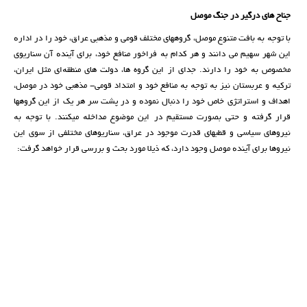
جناح های درگیر در
جنگ
موصل
با توجە بە بافت متنوع موصل، گروههای مختلف قومی و مذهبی عراق، خود را در ادارە
این شهر سهیم می دانند و هر کدام بە فراخور منافع خود، برای آیندە آن سناریوی
مخصوص بە خود را دارند. جدای از این گروه ها، دولت های منطقەای مثل ایران،
ترکیە و عربستان نیز بە توجە بە منافع خود و امتداد قومی- مذهبی خود در موصل،
اهداف و استراتژی خاص خود را دنبال نمودە و در پشت سر هر یک از این گروهها
قرار گرفتە و حتی بصورت مستقیم در این موضوع مداخلە میکنند. با توجە بە
نیروهای سیاسی و قطبهای قدرت موجود در عراق، سناریوهای مختلفی از سوی این
نیروها برای آیندە موصل وجود دارد، کە ذیلا مورد بحث و بررسی قرار خواهد گرفت: