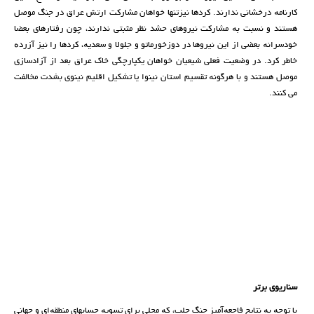
کارنامە درخشانی ندارند. کردها نیزتنها خواهان مشارکت ارتش عراق در جنگ موصل
هستند و نسبت بە مشارکت نیروهای حشد نظر مثبتی ندارند، چون رفتارهای بعضا
خودسرانە بعضی از این نیروها در دوزخورماتو و جلولا و سعدیە، کردها را نیز آزردە
خاطر کرد. در وضعیت فعلی شیعیان خواهان یکپارچگی خاک عراق بعد از آزادسازی
موصل هستند و با هرگونە تقسیم استان نینوا یا تشکیل اقلیم نینوی بشدت مخالفت
می کنند.
سناریوی برتر
با توجە بە نتایج فاجعەآمیز جنگ حلب، کە محلی برای تسویە حسابهای منطقەای و جهانی