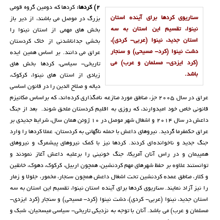
٢) کردها:
کردها کە دومین گروه قومی
سناریوی کردها برای آیندە استان
بزرگ در موصل می باشند، از دیر باز
نینوا، تقسیم این استان بە سە
بخش های مهمی از استان نینوا را
استان جدید، نینوا (عربی- کردی)،
بخشی جداناشدنی از خاک کردستان
دشت نینوا (کرد- مسیحی) و سنجار
عراق می دانند. بر اساس همین ایدە
(کرد ایزدی- مسلمان و عرب) می
تاریخی- سیاسی، کردها بخش های
باشد.
زیادی از استان های نینوا، کرکوک،
دیالە و صلاح الدین را در قانون اساسی
عراق در سال ٢٠٠٥ جزء مناطق مورد منازعە نامگذاری کردەاند، کە براساس مکانیزم
قانونی خاص خود امیدوارند، کە روزی بە اقلیم کردستان ملحق شوند. بعد از جنگ
داعش در سال ٢٠١٤ و اشغال شهر موصل در ١٠ ژوئن همان سال، شرایط جدیدی بر
عراق حکمفرما گردید. نیروهای داعش با حملە ناگهانی بە کردستان، عملا کردها را وارد
جنگ جدید و ناخواندەای کردند. کردها نیز با کمک نیروهای پیشمرگ و نیروهای
همپیمان و در راس آنان آمریکا، جنگ خونینی را برعلیە داعش آغاز نمودند و
توانستند علاوە بر حفظ شهرهای مهم کردنشین، همچون اربیل، کرکوک، دهوک، خانقین
و کلار، مناطق عمدە کردنشین تحت اشغال داعش همچون سنجار، مخمور، جلولا و زمار
را نیز آزاد نمایند. سناریوی کردها برای آیندە استان نینوا، تقسیم این استان بە سە
استان جدید، نینوا (عربی- کردی)، دشت نینوا (کرد- مسیحی) و سنجار (کرد ایزدی-
مسلمان و عرب) می باشد. آنان با توجە بە نزدیکی تاریخی- سیاسی میسحیان، شبک و