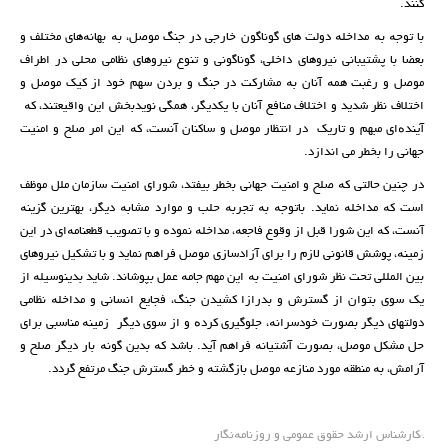
کنند.
با توجە بە مداخلە دولت های گوناگون خارجی در جنگ موصل، بە بهانەهای مختلف و
بعضا با پشتیبانی نیروهای داخلی، گوناگونی و تنوع نیروهای نظامی محلی در اطراف
موصل و رغبت همە آنان بە مشارکت در جنگ و بردن سهم خود از کیک موصل و
اختلاف نظر شدید و اختلاف منافع آنان با یکدیگر، همگی نویدبخش این واقیعتند، کە
آیندەای مبهم و تاریک در انتظار موصل و ساکنان آنست، کە این امر صلح و امنیت
جهانی را بخطر می اندازد.
در چنین حالتی کە صلح و امنیت جهانی بخطر بیفتد، شورای امنیت سازمان ملل موظف
است کە مداخلە نماید. باتوجە بە تجربە حلب و موارد مشابە دیگر، بهترین گزینە
آنست، کە این شورا قبل از وقوع فاجعە، مداخلە نمودە و با تصویب قطعنامەای در این
زمینە، پوشش قانونی لازم را برای آزادسازی موصل فراهم نماید و با تشکیل نیروهای
بین المللی تحت نظر شورای امنیت بە این مهم جامە عمل بپوشاند. شاید بدینوسیلە از
یک سوی بتوان از گسترش و بدرازا کشیدن جنگ، فجایع انسانی و مداخلە نظامی
دولتهای دیگر بصورت خودسرانە، جلوگیری کردە و از سوی دیگر زمینە مناسبی برای
حل مشکل موصل، بصورت آشتیانە فراهم آید. باشد کە بدین گونە بار دیگر صلح و
آرامش، بە منطقە مورد منازعە موصل بازگشتە و خطر گسترش جنگ مرتفع گردد.
*کارشناس ارشد حقوق عمومی و روزنامەنگار