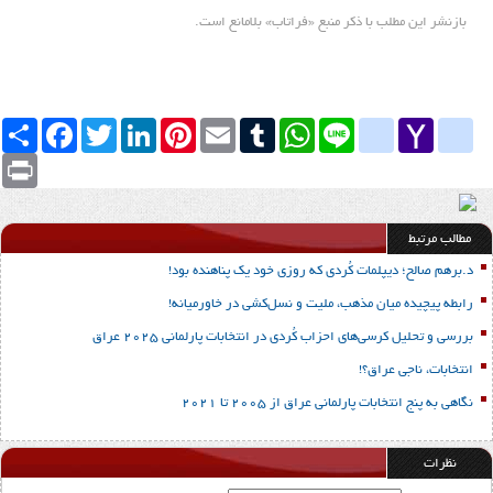
بازنشر این مطلب با ذکر منبع «فراتاب» بلامانع است.
Yahoo
yahoo_messenger
Line
google_bookmarks
WhatsApp
Tumblr
Email
Pinterest
LinkedIn
Twitter
Facebook
اشتراک
Mail
Print
مطالب مرتبط
د.برهم صالح؛ دیپلمات کُردی که روزی خود یک پناهنده بود!
رابطه پیچیده میان مذهب، ملیت و نسل‌کشی در خاورمیانه!
بررسی و تحلیل کرسی‌های احزاب کُردی در انتخابات پارلمانی 2025 عراق
انتخابات، ناجی عراق؟!
نگاهی به پنج انتخابات پارلمانی عراق از 2005 تا 2021
نظرات