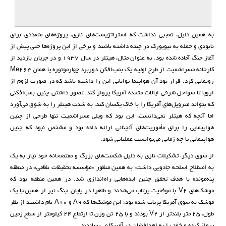
به همین دلیل، تعجبی نداشت که استراتژیست‌های نازی، پروژه‌های متعددی برای
نابودی و حمله به نیویورک در چنته داشته باشند و برخی از این پروژه‌‌ها حتی پیش از
آغاز جنگ آماده شده بود. به عنوان مثال، هیتلر در سال ۱۹۳۷ و در جریان بازدید از
کارخانه مسراشمیت از طرح اولیه یک بمب‌افکن دوربرد چهار‌موتوره یا همان Me264
رونمایی کرد. قرار بود آن هواپیما توانایی این را داشته باشد که در صورت لزوم از
اروپا تا سواحل شرقی ایالات متحده آمریکا پرواز کند. تصور داشتن چنین بمب‌افکنی
که بتواند متروپل‌های آمریکا را با خاک یکسان کند، به شدت هیتلر را به شوق می‌آورد
اما آنچه که هیتلر نمی‌دانست، این بود که ویلی مسراشمیت تنها طرحی از چنین
هواپیمایی را برای مأموریت‌های آنچنانی ارائه داده بود و مشخص نبود که چنین
هواپیمایی تا چه زمانی می‌توانست عملیاتی شود.
از سوی دیگر، تشکیلات نازی به دلیل شکست‌های بزرگ و مفتضحانه خود نیاز به یک
به ‌اصطلاح اسلحه جادویی داشت؛ به همین منظور «مؤسسه تحقیقات نظامی» در منطقه
پنه‌مونده با هدف تحقق چنین ایده‌هایی راه‌اندازی شد. در همین منطقه بود که
موشک‌های V2 با موفقیت پرتاب می‌شدند و ظاهرا در پایان جنگ نیز از همین‌جا یک
موشک به سوی آمریکا پرتاب شده بود؛ این موشک‌ها که A9 و A10 نام داشتند از نظر
طول، ۲۵ متر بلندتر از V2 بودند و با ۲۵ تن وزن تا ارتفاع ۲۴ کیلومتر از سطح زمین
پرواز کرده و خود را به اهدافشان در آمریکا می‌رساندند.