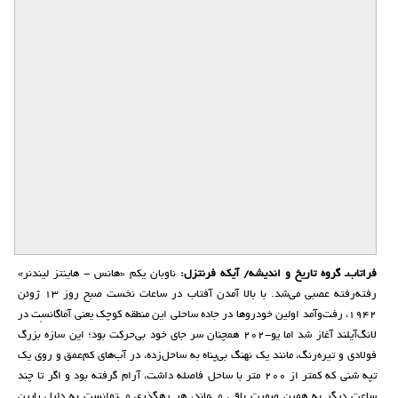
فراتاب‌ـ گروه تاریخ و اندیشه/ آیکه فرنتزل:
ناوبان ‌یکم «هانس - هاینتز لیندنر»
رفته‌رفته عصبی می‌شد. با بالا‌ آمدن آفتاب در ساعات نخست صبح روز ۱۳ ژوئن
۱۹۴۲، رفت‌و‌آمد اولین خودروها در جاده ساحلی این منطقه کوچک یعنی آماگانسِت در
لانگ‌آیلند آغاز شد اما یو-۲۰۲ همچنان سر جای خود بی‌حرکت بود؛ این سازه بزرگ
فولادی و تیره‌رنگ، مانند یک نهنگ بی‌پناه به ساحل‌زده، در آب‌های کم‌عمق و روی یک
تپه شنی که کمتر از ۲۰۰ متر با ساحل فاصله داشت، آرام گرفته بود و اگر تا چند
ساعت دیگر به همین صورت باقی می‌ماند، هر رهگذری می‌توانست به دلیل پایین