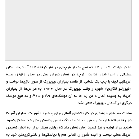
اما در نهایت مشخص شد که هیچ ‌یک از طرح‌های در نظر گرفته ‌شده آلمانی‌ها، امکان
عملیاتی و اجرا شدن ندارد؛ اگرچه در همان دوران یعنی در سال ۱۹۴۱، مجله
آمریکایی لایف با چاپ یک نقاشی، از نقشه بمباران نیویورک از سوی نازی‌ها نوشت و
«فیورللو لاگاردیا» شهردار وقت نیویورک در سال ۱۹۴۴ به هراس‌ها از بمباران
آمریکا به‌ وسیله آلمان دامن زد اما نه آن موشک‌های A9 و A10 و نه هیچ موشک
دیگری در آسمان نیویورک ظاهر نشد.
ساخت بمب‌های خوشه‌ای در کارخانه‌های آلمانی برای پیشبرد مأموریت بمباران آمریکا
نیز رفته‌رفته با تردید روبه‌رو و با ادامه جنگ به امری ناممکن بدل شد. مشکل کمبود
شدید مواد اولیه و نیز کمبود زمان نشان داد که رؤیای هیتلر برای به آتش کشیدن
آمریکا، عملی نیست و البته مأموران آلمانی هم با ناپختگی‌ها و ناشی‌گری‌های خود به