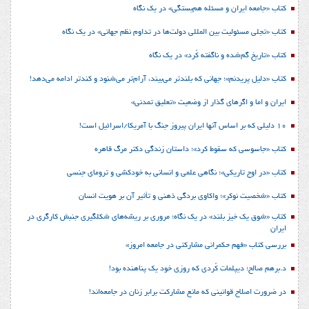
کتاب «جامعه ایران و مسئله هم‌بستگی» در یک نگاه
کتاب «تجلی مسئولیت بین المللی دولت‌ها در تداوم نظم جهانی» در یک نگاه
کتاب «تاریخ گم‌شده و ناگفته کُرد» در یک نگاه
کتاب «دلیل پریدنم»؛ جهانی که بلندتر می‌بیند، آرام‌تر می‌شنود و کندتر ادامه می‌دهد!
ایران و اما و اگرهای گذار از وضعیت «تعلیق تمدنی»
10 دلیلی که بر اساس آنها ایران پیروز جنگ با آمریکا/اسرائیل است!
کتاب «جاسوسی که سقوط کرد»؛ داستان زندگی دکتر مرگ قاهره
کتاب «در اوج تاریکی»؛ نگاهی علمی و انسانی به خودکشی و ترومای جنسی
کتاب «شخصیت نوکر»؛ واکاوی بردگی ذهنی و تأثیر آن بر هویت انسان
کتاب «شوق یک خیز بلند» در یک نگاه؛ مروری بر ریشه‌های شکل‎گیری جنبش کارگری در
ایران
بررسی کتاب «فهم حکمرانی مشارکتی در جامعه امروز»
د.برهم صالح؛ دیپلمات کُردی که روزی خود یک پناهنده بود!
در ضرورت اصلاح قوانینی که مانع مشارکت برابر زنان در جامعه‌اند!