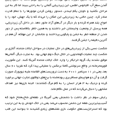
آمدن سطح آب اقیانوس اطلس، این زیردریایی آلمانی را به راحتی ببیند اما کار به این
مراحل نکشید و ناوبان ‌یکم لیندنر، دستور روشن کردن موتورها را با تمام قدرت
صادر کرد. چنین حالتی به زیر‌دریایی این امکان را می‌داد که با یک جهش، خود را با
امواج بلند همراه کرده و بار دیگر در آب‌های آزاد مانور دهد. در داخل آن زیردریایی،
همه پرسنل از وضعیت وخیمشان خبر داشتند و به همین خاطر بلافاصله پس از دور
شدن از منطقه خطر به جشن و پایکوبی پرداختند و نجاتشان از این مهلکه، آن هم در
آخرین دقیقه را جشن گرفتند.
شکست نسبی یکی از زیردریایی‌های در حال عملیات در سواحل ایالات متحده، آغازی بر
شکست چند عملیات‌ کوماندویی در خلال جنگ دوم جهانی بود. به عبارت دیگر، آلمانی‌ها
موفق نشدند یک گروه خرابکار را وارد خاک ایالات متحده آمریکا کنند. این مأموریت
فوق‌محرمانه در واقع سرنوشتی کاملا برعکس با عملیاتی پیدا کرد که تقریبا ۶۰ سال
بعد، یعنی در ۱۱ سپتامبر ۲۰۰۱ به دست تروریست‌های القاعده علیه نیویورک صورت
گرفت و آن دو هواپیمای مسافربری ربوده‌شده با برج‌های دوقلوی تجارت جهانی برخورد
کرده و نزدیک به ۳ هزار انسان را به کام مرگ کشاندند؛ البته نازی‌ها نیز اهداف
مشابهی را دنبال می‌کردند که در عمل ناکام ماند.
رایش سوم در نظر داشت با دشمنش یعنی آمریکا در نقطه‌ای شاخ‌به‌شاخ شود که
آسیب‌پذیر‌ترین نقطه این دشمن محسوب می‌شد یعنی در خاک خودش و به این ترتیب
بود که استراتژیست‌های حکومت نازی نقشه‌‌های زیادی کشیدند تا بتوانند این قلب