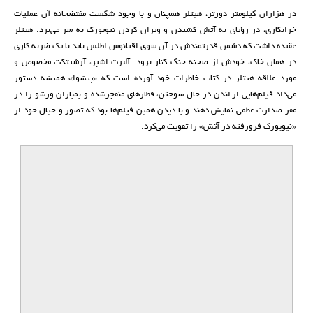
در هزاران کیلومتر دورتر، هیتلر همچنان و با وجود شکست مفتضحانه آن عملیات
خرابکاری، در رؤیای به آتش کشیدن و ویران کردن نیویورک به سر می‌برد. هیتلر
عقیده داشت که دشمن قدرتمندش در آن سوی اقیانوس اطلس باید با یک ضربه کاری
در همان خاک، خودش از صحنه جنگ کنار برود. آلبرت اشپر، آرشیتکت مخصوص و
مورد علاقه هیتلر در کتاب خاطرات خود آورده است که «پیشوا» همیشه دستور
می‌داد فیلم‌هایی از لندن در حال سوختن، قطارهای منفجر‌شده و بمباران ورشو را در
مقر صدارت عظمی نمایش دهند و با دیدن همین فیلم‌ها بود که تصور و خیال خود از
«نیویورک فرورفته در آتش» را تقویت می‌کرد.