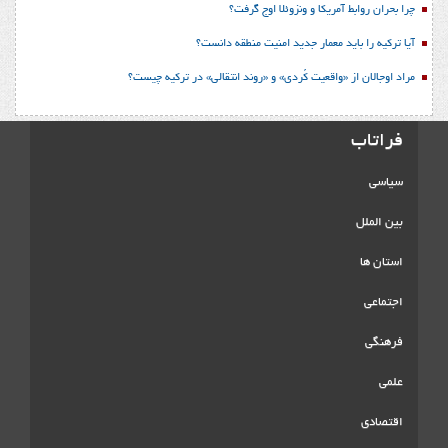
چرا بحران روابط آمریکا و ونزوئلا اوج گرفت؟
آیا ترکیه را باید معمار جدید امنیت منطقه دانست؟
مراد اوجالان از «واقعیت کُردی» و «روند انتقالی» در ترکیه چیست؟
فراتاب
سیاسی
بین الملل
استان ها
اجتماعی
فرهنگی
علمی
اقتصادی