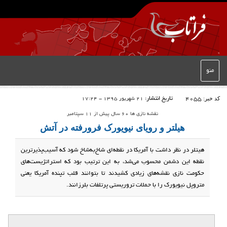
منو
کد خبر:
4055
تاریخ انتشار:
21 شهریور 1395 - 17:24
نقشه نازی ها 60 سال پیش از 11 سپتامبر
هیلتر و رویای نیویورک فرورفته در آتش
هیتلر در نظر داشت با آمریکا در نقطه‌ای شاخ‌به‌شاخ شود که آسیب‌پذیر‌ترین
نقطه این دشمن محسوب می‌شد، به این ترتیب بود که استراتژیست‌های
حکومت نازی نقشه‌‌های زیادی کشیدند تا بتوانند قلب تپنده آمریکا یعنی
متروپل نیویورک را با حملات تروریستی پرتلفات بلرزانند.