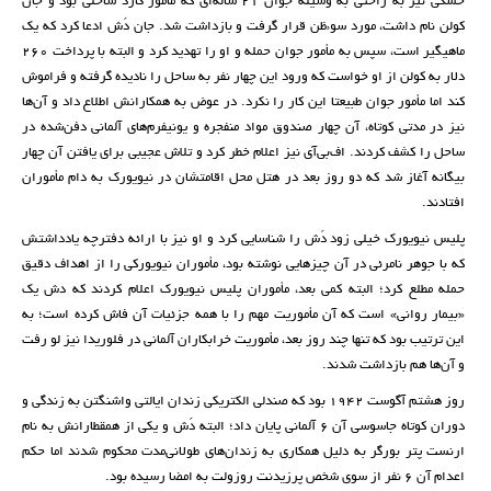
خشکی نیز به راحتی به ‌وسیله جوان ۲۱ ساله‌ای که مأمور گارد ساحلی بود و جان
کولن نام داشت، مورد سوء‌ظن قرار گرفت و بازداشت شد. جان دَش ادعا کرد که یک
ماهیگیر است، سپس به مأمور جوان حمله و او را تهدید کرد و البته با پرداخت ۲۶۰
دلار به کولن از او خواست که ورود این چهار نفر به ساحل را نادیده گرفته و فراموش
کند اما مأمور جوان طبیعتا این کار را نکرد. در عوض به همکارانش اطلاع داد و آن‌ها
نیز در مدتی کوتاه، آن چهار صندوق مواد منفجره و یونیفرم‌های آلمانی دفن‌شده در
ساحل را کشف کردند. اف‌بی‌آی نیز اعلام خطر کرد و تلاش عجیبی برای یافتن آن چهار
بیگانه آغاز شد که دو روز بعد در هتل محل اقامتشان در نیویورک به دام مأموران
افتادند.
پلیس نیویورک خیلی زود دَش را شناسایی کرد و او نیز با ارائه دفترچه یادداشتش
که با جوهر نامرئی در آن چیزهایی نوشته بود، مأموران نیویورکی را از اهداف دقیق
حمله مطلع کرد؛ البته کمی بعد، مأموران پلیس نیویورک اعلام کردند که دش یک
«بیمار روانی» است که آن مأموریت مهم را با همه جزئیات آن فاش کرده است؛ به
این ترتیب بود که تنها چند روز بعد، مأموریت خرابکاران آلمانی در فلوریدا نیز لو رفت
و آن‌ها هم بازداشت شدند.‏
روز هشتم آگوست ۱۹۴۲ بود که صندلی الکتریکی زندان ایالتی واشنگتن به زندگی و
دوران کوتاه جاسوسی آن ۶ آلمانی پایان داد؛ البته دَش و یکی از همقطارانش به نام
ارنست پتر بورگر به دلیل همکاری به زندان‌های طولانی‌مدت محکوم شدند اما حکم
اعدام آن ۶ نفر از سوی شخص پرزیدنت روزولت به امضا رسیده بود.