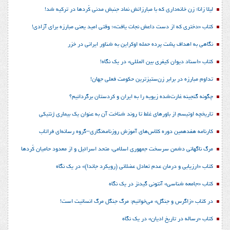
لیلا زانا؛ زن خانه‌داری که با مبارزاتش نماد جنبش مدنی کُردها در ترکیه شد!
کتاب «دختری که از دست داعش نجات یافت»؛ وقتی امید یعنی مبارزه برای آزادی!
نگاهی به اهداف پشت پرده حمله اوکراین به شناور ایرانی در خزر
کتاب «اسناد دیوان کیفری بین المللی» در یک نگاه!
تداوم مبارزه در برابر زن‌ستیزترین حکومت فعلی جهان!
چگونه گنجینه غارت‌شده زیویه را به ایران و کردستان برگردانیم؟
تاریخچه اوتیسم از باورهای غلط تا روند شناخت آن به عنوان یک بیماری ژنتیکی
کارنامه هفدهمین دوره کلاس‌های آموزش روزنامه‌نگاری–گروه رسانه‌ای فراتاب
مرگ ناگهانی دشمن سرسخت جمهوری اسلامی، متحد اسرائیل و از معدود حامیان کُردها
کتاب «ارزیابی و درمان عدم تعادل عضلانی (رویکرد جاندا)» در یک نگاه
کتاب «جامعه شناسی» آنتونی گیدنز در یک نگاه
در کتاب «زاگرس و جنگل» می‌خوانیم: مرگ جنگل مرگ انسانیت است!
کتاب «رساله در تاریخ ادیان» در یک نگاه