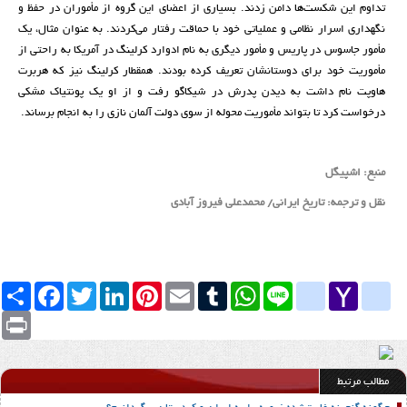
تداوم این شکست‌ها دامن زدند. بسیاری از اعضای این گروه از مأموران در حفظ و
نگهداری اسرار نظامی و عملیاتی خود با حماقت رفتار می‌کردند. به عنوان مثال، یک
مأمور جاسوس در پاریس و مأمور دیگری به نام ادوارد کرلینگ در آمریکا به راحتی از
مأموریت خود برای دوستانشان تعریف کرده بودند. همقطار کرلینگ نیز که هربرت
هاوپت نام داشت به دیدن پدرش در شیکاگو رفت و از او یک پونتیاک مشکی
درخواست کرد تا بتواند مأموریت محوله از سوی دولت آلمان نازی را به انجام برساند.
منبع: اشپیگل
نقل و ترجمه: تاریخ ایرانی/ محمدعلی فیروز آبادی
Yahoo
yahoo_messenger
Line
google_bookmarks
WhatsApp
Tumblr
Email
Pinterest
LinkedIn
Twitter
Facebook
اشتراک
Mail
Print
مطالب مرتبط