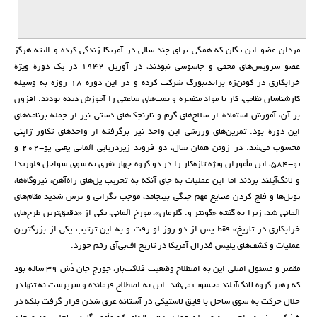
مردان عضو این یگان که همگی برای چند سالی در آمریکا زندگی کرده و البته هرگز
عضو سرویس‌های مخفی و جاسوسی نبودند، در آوریل ۱۹۴۲ در یک دوره ویژه
خرابکاری در کوئن‌زه براندنبورگ شرکت کرده و در این دوره ۱۸ روزه به ‌وسیله
کارشناسان نظامی، کار با مواد منفجره و بمب‌های ساعتی را آموزش دیده بودند. افزون
بر آن، آموزش استفاده از سلاح‌های گرم و نارنجک‌های دستی نیز از جمله برنامه‌های
این دوره بود. تمرین‌های ورزشی این واحد نیز برگرفته از واحدهای تکاور ژاپنی
محسوب می‌شد. در ژوئن همان سال، دو فروند زیر‌دریایی آلمانی یعنی یو-۲۰۲ و
یو-۵۸۴، این مأموران ویژه تازه‌کار را در دو گروه چهار نفری به سوی سواحل فلوریدا
و لانگ‌آیلند بردند اما این عملیات به جای آنکه به تخریب پل‌های راه‌آهن، نیروگاه‌ها،
تونل‌ها و فلج کردن صنایع مهم جنگی بینجامد، موجب نگرانی و ترس شدید مقام‌های
آلمانی شد، زیرا به گفته «گونتر و. گلرمان»، مورخ آلمانی، یکی از «دقیق‌ترین طرح‌های
خرابکاری در تاریخ» فقط پس از دو روز لو رفت و به این ترتیب یکی از بزرگترین
عملیات و کشف‌های پلیس فدرال آمریکا در تاریخ اف‌بی‌آی رقم خورد.
مقصر و مسئول اصلی این به‌ اصطلاح وضعیت فلاکت‌بار، جورج جان دَش ۳۹ ساله بود
که رهبر گروه لانگ‌آیلند محسوب می‌شد. این به ‌اصطلاح فرمانده و سرپرست نه ‌تنها در
خلال حرکت به سوی ساحل با قایق لاستیکی در آستانه غرق شدن قرار گرفت بلکه در