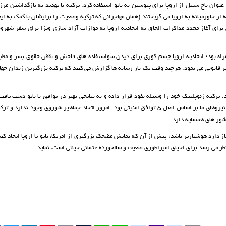
عنوان باج سبیل از اروپا برای پیوستن به ناتو استفاده کرد. ترکیه با تهدید به بازگذاشتن مرزه
 از خاورمیانه به اروپا می گریختند (همان مهاجرانی که ترکیه وضعیت را برایشان با کمک به ا
رای آغاز مجدد مذاکرات الحاق به اتحادیه اروپا به موازات آزاد سازی ویزا برای سفر شهرو
مراه بود؛ اتحادیه اروپا چشم کوری برای دیدن سواستفاده های فاحش و نقض حقوق بشر و مطب
 قانونی می نمود. هرچند وقت یک بار رسانه ها گزارش می کنند که ترکیه بزرگترین زندان جها
رکیه ژئوپلتیک خود را وسیله نفوذ قرار داده و به نتایجی بهتر در توافق با ناتو دست یاف
کمک هایی به ارزش ده ها میلیارد دلار و آموزش نظامیان توسط بهترین نیروهای ما بر اساس اصل 5 توافق امنیتی بود. امروز اتحاد جماهیر شوروی وجود 
شور های همسایه دارد.
یاز دارد هوشیارتر باشد؛ پیش از آن که نمایش مضحک بزرگتری از امریکا، ناتو یا اروپا ایجاد کند 
ه نظر می رسد برای احیای امپراطوری ضعیف و سالخورده عثمانی حیاتی است، نماید.