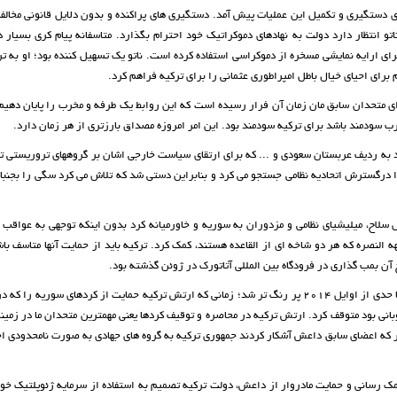
دستگیری و تکمیل این عملیات پیش آمد. دستگیری های پراکنده و بدون دلایل قانونی مخالف
اتو انتظار دارد دولت به نهادهای دموکراتیک خود احترام بگذارد. متاسفانه پیام کری بسیار 
ی ارایه نمایشی مسخره از دموکراسی استفاده کرده است. ناتو یک تسهیل کننده بود؛ او به تر
رای احیای خیال باطل امپراطوری عثمانی را برای ترکیه فراهم کرد.
برای متحدان سابق مان زمان آن فرار رسیده است که این روابط یک طرفه و مخرب را پایان دهی
غرب سودمند باشد برای ترکیه سودمند بود. این امر امروزه مصداق بارزتری از هر زمان دارد.
د به ردیف عربستان سعودی و ... که برای ارتقای سیاست خارجی اشان بر گروههای تروریستی ت
ا درگسترش اتحادیه نظامی جستجو می کرد و بنابراین دستی شد که تلاش می کرد سگی را بجنبا
ل سلاح، میلیشیای نظامی و مزدوران به سوریه و خاورمیانه کرد بدون اینکه توجهی به عواقب
 النصره که هر دو شاخه ای از القاعده هستند، کمک کرد. ترکیه باید از حمایت آنها متاسف با
آن بمب گذاری در فرودگاه بین المللی آتاتورک در ژوئن گذشته بود.
حمایت ترکیه از داعش تا حدی از اوایل 2014 پر رنگ تر شد؛ زمانی که ارتش ترکیه حمایت از کردهای سوریه را
انی بود متوقف کرد. ارتش ترکیه در محاصره و توقیف کردها یعنی مهمترین متحدان ما در زمینه 
 که اعضای سابق داعش آشکار کردند جمهوری ترکیه به گروه های جهادی به صورت نامحدودی اجا
ک رسانی و حمایت مادروار از داعش، دولت ترکیه تصمیم به استفاده از سرمایه ژئوپلتیک خود