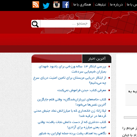
 با ما
|
درباره ما
|
تبلیغات
|
همکاری با ما
|
آخرین اخبار
بررسی ابتکار 13 ساله ورزشی برای یادبود شهدای
بمباران شیمیایی سردشت
از ابتکار دریایی عربستان برای تامین امنیت دریای سرخ
چه می‌دانیم؟
معرفی کتاب: «بدن فراموش نمی‌کند»
یه به
کتاب «نامه‌های تیرباران‌شدگان»؛ وقتی قلم جایگزین
آخرین نفس‌ها می‌شود!
لیلا زانا؛ زن خانه‌داری که با مبارزاتش نماد جنبش مدنی
کُردها در ترکیه شد!
کتاب «دختری که از دست داعش نجات یافت»؛ وقتی
امید یعنی مبارزه برای آزادی!
ستحکم کردن قدرت خود بود. این حاکم مطلق العنان 70 هزار نفر از مردم را
نگاهی به اهداف پشت پرده حمله اوکراین به شناور
د با چنان