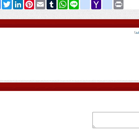
k
Twitter
LinkedIn
Pinterest
Email
Tumblr
WhatsApp
google_bookmarks
Line
yahoo_messenger
Yahoo
Print
Mail
شد!