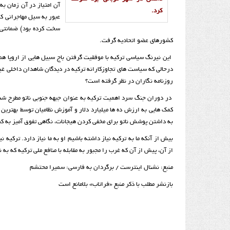
آن امتیاز در آن زمان به 
کرد.
عبور به سیل مهاجرانی که
سخت کرده بود) ضمانتی ب
کشورهای عضو اتحادیه گرفت.
این نیرنگ سیاسی ترکیه با موفقیت گرفتن باج سبیل هایی از اروپا ه
درحالی که سیاست های تجاوزکارانه ترکیه در دیدگان شاهدان داخلی غیر
روزنامه نگاران در نظر گرفته است؟
در دوران جنگ سرد اهمیت ترکیه به عنوان جبهه جنوبی ناتو مطرح شد. ت
به داشتن پوشش ناتو برای مخفی کردن هیجانات، نگاهی تفوق آمیز به ک
بیش از آنکه ما به ترکیه نیاز داشته باشیم او به ما نیاز دارد. ترکیه ن
از آن، پیش از آن که غرب را مجبور به مقابله با منافع ملی ترکیه که ب
منبع: نشنال اینترست / برگردان به فارسی: سمیرا محتشم
بازنشر مطلب با ذکر منبع «فراتاب» بلامانع است