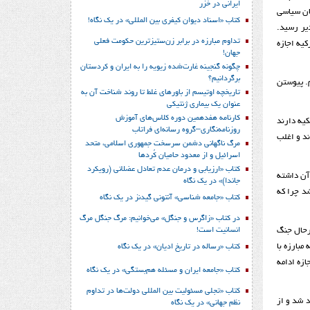
ایرانی در خزر
ان سیاسی
کتاب «اسناد دیوان کیفری بین المللی» در یک نگاه!
دیر رسید.
تداوم مبارزه در برابر زن‌ستیزترین حکومت فعلی
کیه اجازه
جهان!
چگونه گنجینه غارت‌شده زیویه را به ایران و کردستان
برگردانیم؟
م. پیوستن
تاریخچه اوتیسم از باورهای غلط تا روند شناخت آن به
عنوان یک بیماری ژنتیکی
کارنامه هفدهمین دوره کلاس‌های آموزش
کیه دارند
روزنامه‌نگاری–گروه رسانه‌ای فراتاب
ند و اغلب
مرگ ناگهانی دشمن سرسخت جمهوری اسلامی، متحد
اسرائیل و از معدود حامیان کُردها
کتاب «ارزیابی و درمان عدم تعادل عضلانی (رویکرد
 آن داشته
جاندا)» در یک نگاه
شد چرا که
کتاب «جامعه شناسی» آنتونی گیدنز در یک نگاه
در کتاب «زاگرس و جنگل» می‌خوانیم: مرگ جنگل مرگ
انسانیت است!
 که درحال جنگ
مبارزه با
کتاب «رساله در تاریخ ادیان» در یک نگاه
زه ادامه
کتاب «جامعه ایران و مسئله هم‌بستگی» در یک نگاه
کتاب «تجلی مسئولیت بین المللی دولت‌ها در تداوم
 شد و از
نظم جهانی» در یک نگاه