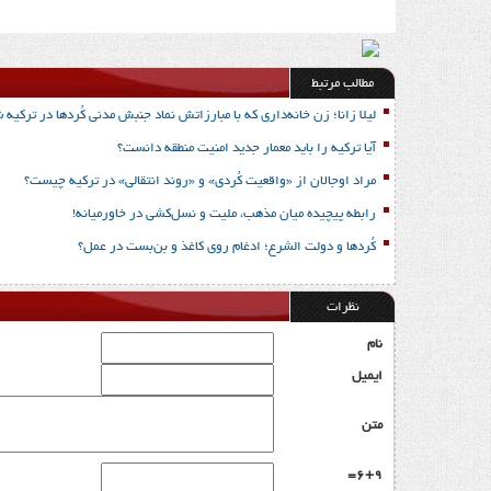
مطالب مرتبط
لیلا زانا؛ زن خانه‌داری که با مبارزاتش نماد جنبش مدنی کُردها در ترکیه 
آیا ترکیه را باید معمار جدید امنیت منطقه دانست؟
مراد اوجالان از «واقعیت کُردی» و «روند انتقالی» در ترکیه چیست؟
رابطه پیچیده میان مذهب، ملیت و نسل‌کشی در خاورمیانه!
کُردها و دولت الشرع؛ ادغام روی کاغذ و بن‌بست در عمل؟
نظرات
نام
ایمیل
متن
6+9=