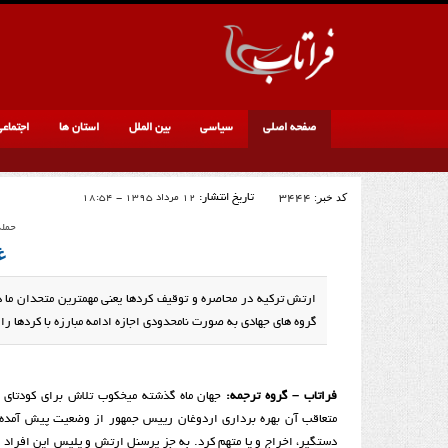
صفحه اصلی
سیاسی
بین الملل
استان ها
اجتماع
کد خبر:
3444
تاریخ انتشار:
12 مرداد 1395 - 18:54
حمله
غ
ارتش ترکیه در محاصره و توقیف کردها یعنی مهمترین متحدان ما د
گروه های جهادی به صورت نامحدودی اجازه ادامه مبارزه با کردها را 
فراتاب
–
گروه ترجمه:
جهان ماه گذشته میخکوب تلاش برای کودتای ن
دستگیر، اخراج و یا متهم کرد. به جز پرسنل ارتش و پلیس این افراد ش