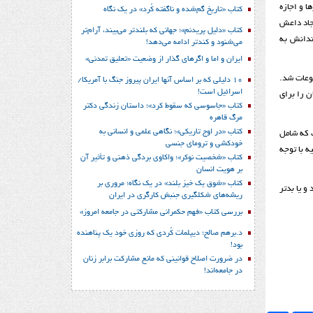
ا و اجازه
کتاب «تاریخ گم‌شده و ناگفته کُرد» در یک نگاه
یجاد داعش
کتاب «دلیل پریدنم»؛ جهانی که بلندتر می‌بیند، آرام‌تر
ندانش به
می‌شنود و کندتر ادامه می‌دهد!
ایران و اما و اگرهای گذار از وضعیت «تعلیق تمدنی»
وعات شد.
10 دلیلی که بر اساس آنها ایران پیروز جنگ با آمریکا/
اسرائیل است!
ن را برای
کتاب «جاسوسی که سقوط کرد»؛ داستان زندگی دکتر
مرگ قاهره
کتاب «در اوج تاریکی»؛ نگاهی علمی و انسانی به
ت که شامل
خودکشی و ترومای جنسی
ندارد و ترکیه با توجه
کتاب «شخصیت نوکر»؛ واکاوی بردگی ذهنی و تأثیر آن
بر هویت انسان
کتاب «شوق یک خیز بلند» در یک نگاه؛ مروری بر
و یا بدتر
ریشه‌های شکل‎گیری جنبش کارگری در ایران
بررسی کتاب «فهم حکمرانی مشارکتی در جامعه امروز»
د.برهم صالح؛ دیپلمات کُردی که روزی خود یک پناهنده
بود!
در ضرورت اصلاح قوانینی که مانع مشارکت برابر زنان
در جامعه‌اند!