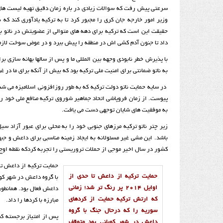
سرعتی پیش رفت که سوالات زیادی در باره زمان دقیق تهیه لیست های 
وزیر امور خارجه جان کری را مجبور کرد تا به ترکیه یادآوری کند که ن
حقیقت این است که ترکیه برای دهه های متوالی از عضویتش در ناتو برا
داد تا جنون آدم کشی اش در منطقه را پیش ببرد و در عوض سوخت لازم ب
با پذیرش خطر نابودی وجهه بین المللی ما و پس از سالها بهانه سازی 
به ناتو ضمانتی برای امنیت ملی ترکیه بود که بیش از آنکه برای ما در 
در سایه حمایت ناتو دولت ترکیه که به طور روزافزونی اسلامیزه می ش
پیوست. از زمان فروپاشی اتحاد جماهیر شوروی ترکیه منافع ملی خود ر
به موفقیت های شایان توجهی دست می یافت.
زیر چتر ناتو ترکیه مرزهای جنوبی خود را به محلی برای عبور آزاد سی
باشد. این مشی غیر مسئولانه به ایجاد زمینه مناسبی برای داعش و جبهه
کشور در سال اخیر موجی از حملات تروریستی را تجربه کردکه نقطه اوج 
حمایت ترکیه از داعش تا حدی از
با گروه داعش در شهر کوب
اوایل 2014 پر رنگ تر شد؛ زمانی
داعش فعال بود. همانطور
که ارتش ترکیه حمایت از کردهای
مبارزه با کردها را داد.
سوریه را که درحال جنگ با گروه
پس از امتیاز برجسته کم
داعش در شهر کوبانی بود متوقف