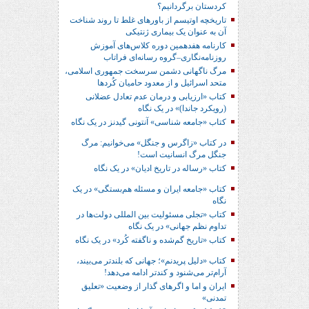
کردستان برگردانیم؟
تاریخچه اوتیسم از باورهای غلط تا روند شناخت
آن به عنوان یک بیماری ژنتیکی
کارنامه هفدهمین دوره کلاس‌های آموزش
روزنامه‌نگاری–گروه رسانه‌ای فراتاب
مرگ ناگهانی دشمن سرسخت جمهوری اسلامی،
متحد اسرائیل و از معدود حامیان کُردها
کتاب «ارزیابی و درمان عدم تعادل عضلانی
(رویکرد جاندا)» در یک نگاه
کتاب «جامعه شناسی» آنتونی گیدنز در یک نگاه
در کتاب «زاگرس و جنگل» می‌خوانیم: مرگ
جنگل مرگ انسانیت است!
کتاب «رساله در تاریخ ادیان» در یک نگاه
کتاب «جامعه ایران و مسئله هم‌بستگی» در یک
نگاه
کتاب «تجلی مسئولیت بین المللی دولت‌ها در
تداوم نظم جهانی» در یک نگاه
کتاب «تاریخ گم‌شده و ناگفته کُرد» در یک نگاه
کتاب «دلیل پریدنم»؛ جهانی که بلندتر می‌بیند،
آرام‌تر می‌شنود و کندتر ادامه می‌دهد!
ایران و اما و اگرهای گذار از وضعیت «تعلیق
تمدنی»