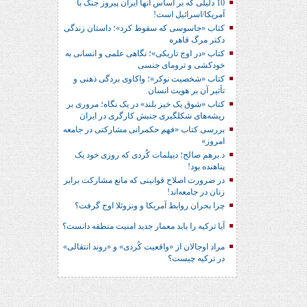
10 دلیلی که بر اساس آنها ایران پیروز جنگ با
آمریکا/اسرائیل است!
کتاب «جاسوسی که سقوط کرد»؛ داستان زندگی
دکتر مرگ قاهره
کتاب «در اوج تاریکی»؛ نگاهی علمی و انسانی به
خودکشی و ترومای جنسی
کتاب «شخصیت نوکر»؛ واکاوی بردگی ذهنی و
تأثیر آن بر هویت انسان
کتاب «شوق یک خیز بلند» در یک نگاه؛ مروری بر
ریشه‌های شکل‎گیری جنبش کارگری در ایران
بررسی کتاب «فهم حکمرانی مشارکتی در جامعه
امروز»
د.برهم صالح؛ دیپلمات کُردی که روزی خود یک
پناهنده بود!
در ضرورت اصلاح قوانینی که مانع مشارکت برابر
زنان در جامعه‌اند!
چرا بحران روابط آمریکا و ونزوئلا اوج گرفت؟
آیا ترکیه را باید معمار جدید امنیت منطقه دانست؟
مراد اوجالان از «واقعیت کُردی» و «روند انتقالی»
در ترکیه چیست؟