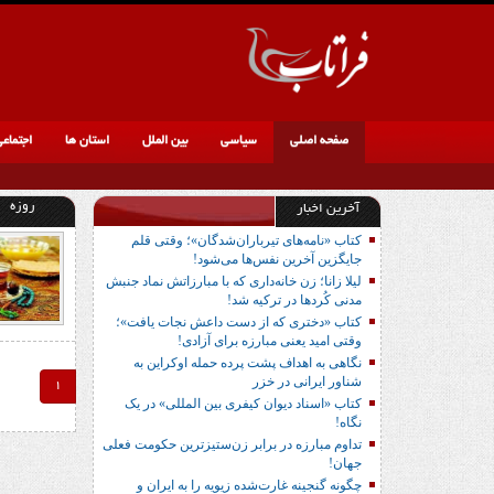
صفحه اصلی
سیاسی
بین الملل
استان ها
اجتماع
روزه‌
آخرین اخبار
کتاب «نامه‌های تیرباران‌شدگان»؛ وقتی قلم
جایگزین آخرین نفس‌ها می‌شود!
لیلا زانا؛ زن خانه‌داری که با مبارزاتش نماد جنبش
مدنی کُردها در ترکیه شد!
کتاب «دختری که از دست داعش نجات یافت»؛
وقتی امید یعنی مبارزه برای آزادی!
نگاهی به اهداف پشت پرده حمله اوکراین به
شناور ایرانی در خزر
1
کتاب «اسناد دیوان کیفری بین المللی» در یک
نگاه!
تداوم مبارزه در برابر زن‌ستیزترین حکومت فعلی
جهان!
چگونه گنجینه غارت‌شده زیویه را به ایران و