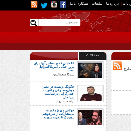
با ما
|
درباره ما
|
تبلیغات
|
همکاری با ما
|
یادداشت
10 دلیلی که بر اساس آنها ایران
پیروز جنگ با آمریکا/اسرائیل
 مطرح
است!
سیکا سعدالدین
چگونگی زیست در عصر
هوش‌مصنوعی و تقویت
اقتدارگرایی در سیاست
بین‌الملل
آرام حسن‌زاد
جولانی و پروژه قدرت
بی‌مشارکت از سرخوشی
نیویورک تا تجزیه سوریه!