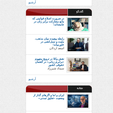
آرشیو
گفتگو
در ضرورت اصلاح قوانینی که
مانع مشارکت برابر زنان در
جامعه‌اند!
رابطه پیچیده میان مذهب،
ملیت و نسل‌کشی در
خاورمیانه!
اسعد اردلان
نقش وکلا در ترویج مفهوم
«برابری زبانی» در گفتمان
حقوقی کشور
سیداد شیرزاد
آرشیو
مقاله
ایران و اما و اگرهای گذار از
وضعیت «تعلیق تمدنی»