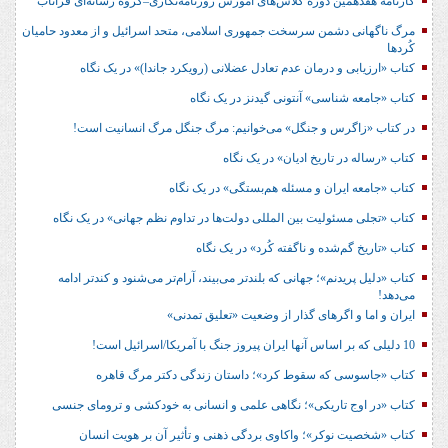
کارنامه هفدهمین دوره کلاس‌های آموزش روزنامه‌نگاری–گروه رسانه‌ای فراتاب
مرگ ناگهانی دشمن سرسخت جمهوری اسلامی، متحد اسرائیل و از معدود حامیان
کُردها
کتاب «ارزیابی و درمان عدم تعادل عضلانی (رویکرد جاندا)» در یک نگاه
کتاب «جامعه شناسی» آنتونی گیدنز در یک نگاه
در کتاب «زاگرس و جنگل» می‌خوانیم: مرگ جنگل مرگ انسانیت است!
کتاب «رساله در تاریخ ادیان» در یک نگاه
کتاب «جامعه ایران و مسئله هم‌بستگی» در یک نگاه
کتاب «تجلی مسئولیت بین المللی دولت‌ها در تداوم نظم جهانی» در یک نگاه
کتاب «تاریخ گم‌شده و ناگفته کُرد» در یک نگاه
کتاب «دلیل پریدنم»؛ جهانی که بلندتر می‌بیند، آرام‌تر می‌شنود و کندتر ادامه
می‌دهد!
ایران و اما و اگرهای گذار از وضعیت «تعلیق تمدنی»
10 دلیلی که بر اساس آنها ایران پیروز جنگ با آمریکا/اسرائیل است!
کتاب «جاسوسی که سقوط کرد»؛ داستان زندگی دکتر مرگ قاهره
کتاب «در اوج تاریکی»؛ نگاهی علمی و انسانی به خودکشی و ترومای جنسی
کتاب «شخصیت نوکر»؛ واکاوی بردگی ذهنی و تأثیر آن بر هویت انسان