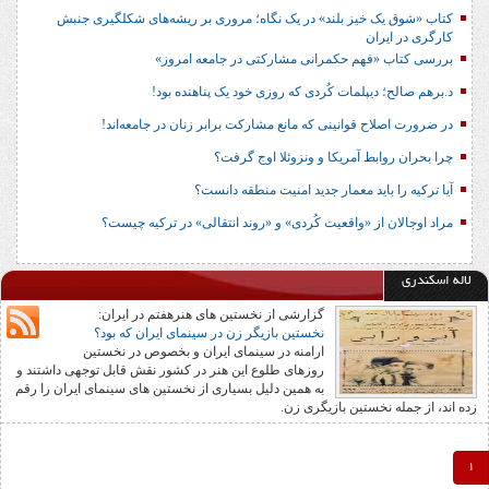
کتاب «شوق یک خیز بلند» در یک نگاه؛ مروری بر ریشه‌های شکل‎گیری جنبش
کارگری در ایران
بررسی کتاب «فهم حکمرانی مشارکتی در جامعه امروز»
د.برهم صالح؛ دیپلمات کُردی که روزی خود یک پناهنده بود!
در ضرورت اصلاح قوانینی که مانع مشارکت برابر زنان در جامعه‌اند!
چرا بحران روابط آمریکا و ونزوئلا اوج گرفت؟
آیا ترکیه را باید معمار جدید امنیت منطقه دانست؟
مراد اوجالان از «واقعیت کُردی» و «روند انتقالی» در ترکیه چیست؟
لاله اسکندری
گزارشی از نخستین های هنرهفتم در ایران:
نخستین بازیگر زن در سینمای ایران که بود؟
ارامنه در سینمای ایران و بخصوص در نخستین
روزهای طلوع این هنر در کشور نقش قابل توجهی داشتند و
به همین دلیل بسیاری از نخستین های سینمای ایران را رقم
زده اند، از جمله نخستین بازیگری زن.
1