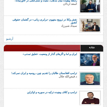
رابطه پیچیده میان مذهب، ملیت و نسل‌کشی در خاورمیانه!
اسعد اردلان
نقش وکلا در ترویج مفهوم «برابری زبانی» در گفتمان حقوقی
کشور
سیداد شیرزاد
آرشیو
مقاله
ایران و اما و اگرهای گذار از وضعیت «تعلیق تمدنی»
ترامپ افغانستان طالبان را تقدیم چین، روسیه و ایران نمی‌کند!
د.فیض‌الله جلال
ترامپ و کلاف پیچیده ترکیه در سوریه و اوکراین