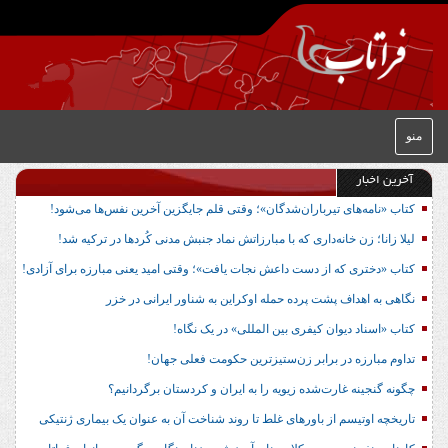
منو
آخرین اخبار
کتاب «نامه‌های تیرباران‌شدگان»؛ وقتی قلم جایگزین آخرین نفس‌ها می‌شود!
لیلا زانا؛ زن خانه‌داری که با مبارزاتش نماد جنبش مدنی کُردها در ترکیه شد!
کتاب «دختری که از دست داعش نجات یافت»؛ وقتی امید یعنی مبارزه برای آزادی!
نگاهی به اهداف پشت پرده حمله اوکراین به شناور ایرانی در خزر
کتاب «اسناد دیوان کیفری بین المللی» در یک نگاه!
تداوم مبارزه در برابر زن‌ستیزترین حکومت فعلی جهان!
چگونه گنجینه غارت‌شده زیویه را به ایران و کردستان برگردانیم؟
تاریخچه اوتیسم از باورهای غلط تا روند شناخت آن به عنوان یک بیماری ژنتیکی