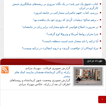
کتاب «شوق یک خیز بلند» در یک نگاه؛ مروری بر ریشه‌های شکل‎گیری جنبش
کارگری در ایران
بررسی کتاب «فهم حکمرانی مشارکتی در جامعه امروز»
د.برهم صالح؛ دیپلمات کُردی که روزی خود یک پناهنده بود!
در ضرورت اصلاح قوانینی که مانع مشارکت برابر زنان در جامعه‌اند!
چرا بحران روابط آمریکا و ونزوئلا اوج گرفت؟
آیا ترکیه را باید معمار جدید امنیت منطقه دانست؟
مراد اوجالان از «واقعیت کُردی» و «روند انتقالی» در ترکیه چیست؟
مهرداد مرادی
گزارش تصویری فراتاب - مهرداد مرادی
زلزله زدگان کرمانشاه همچنان نیازمند کمک های
بیشتر
گزارش تصویری وضعیت شهر کرمانشاه و روستاهای
اطراف آن بعد از زلزله، عکاس مهرداد مرادی
1