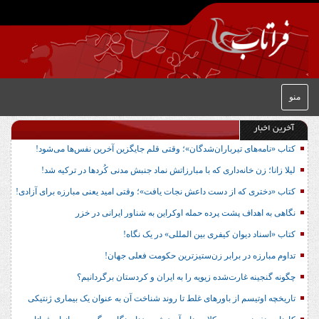
منو
آخرین اخبار
کتاب «نامه‌های تیرباران‌شدگان»؛ وقتی قلم جایگزین آخرین نفس‌ها می‌شود!
لیلا زانا؛ زن خانه‌داری که با مبارزاتش نماد جنبش مدنی کُردها در ترکیه شد!
کتاب «دختری که از دست داعش نجات یافت»؛ وقتی امید یعنی مبارزه برای آزادی!
نگاهی به اهداف پشت پرده حمله اوکراین به شناور ایرانی در خزر
کتاب «اسناد دیوان کیفری بین المللی» در یک نگاه!
تداوم مبارزه در برابر زن‌ستیزترین حکومت فعلی جهان!
چگونه گنجینه غارت‌شده زیویه را به ایران و کردستان برگردانیم؟
تاریخچه اوتیسم از باورهای غلط تا روند شناخت آن به عنوان یک بیماری ژنتیکی