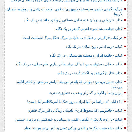
کارنامه هفدهمین دوره کلاس‌های آموزش روزنامه‌نگاری–گروه رسانه‌ای فراتاب
مرگ ناگهانی دشمن سرسخت جمهوری اسلامی، متحد اسرائیل و از معدود حامیان
کُردها
کتاب «ارزیابی و درمان عدم تعادل عضلانی (رویکرد جاندا)» در یک نگاه
کتاب «جامعه شناسی» آنتونی گیدنز در یک نگاه
در کتاب «زاگرس و جنگل» می‌خوانیم: مرگ جنگل مرگ انسانیت است!
کتاب «رساله در تاریخ ادیان» در یک نگاه
کتاب «جامعه ایران و مسئله هم‌بستگی» در یک نگاه
کتاب «تجلی مسئولیت بین المللی دولت‌ها در تداوم نظم جهانی» در یک نگاه
کتاب «تاریخ گم‌شده و ناگفته کُرد» در یک نگاه
کتاب «دلیل پریدنم»؛ جهانی که بلندتر می‌بیند، آرام‌تر می‌شنود و کندتر ادامه
می‌دهد!
ایران و اما و اگرهای گذار از وضعیت «تعلیق تمدنی»
10 دلیلی که بر اساس آنها ایران پیروز جنگ با آمریکا/اسرائیل است!
کتاب «جاسوسی که سقوط کرد»؛ داستان زندگی دکتر مرگ قاهره
کتاب «در اوج تاریکی»؛ نگاهی علمی و انسانی به خودکشی و ترومای جنسی
کتاب «شخصیت نوکر»؛ واکاوی بردگی ذهنی و تأثیر آن بر هویت انسان