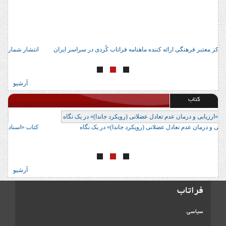
آدرس 22 مرکز معتبر فرهنگی ارائه کننده ماهنامه فراتاب کُردی در سراسر ایران
ان
آرشیو
کتاب
کتاب «ارزیابی و درمان عدم تعادل عضلانی (رویکرد جاندا)» در یک نگاه
کت
آرشیو
فراتاب
سیاسی