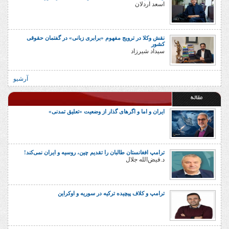
اسعد اردلان
نقش وکلا در ترویج مفهوم «برابری زبانی» در گفتمان حقوقی
کشور
سیداد شیرزاد
آرشیو
مقاله
ایران و اما و اگرهای گذار از وضعیت «تعلیق تمدنی»
ترامپ افغانستان طالبان را تقدیم چین، روسیه و ایران نمی‌کند!
د.فیض‌الله جلال
ترامپ و کلاف پیچیده ترکیه در سوریه و اوکراین