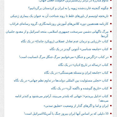
تداوم مبارزه در برابر زن‌ستیزترین حکومت فعلی جهان!
چگونه گنجینه غارت‌شده زیویه را به ایران و کردستان برگردانیم؟
تاریخچه اوتیسم از باورهای غلط تا روند شناخت آن به عنوان یک بیماری ژنتیکی
کارنامه هفدهمین دوره کلاس‌های آموزش روزنامه‌نگاری–گروه رسانه‌ای فراتاب
مرگ ناگهانی دشمن سرسخت جمهوری اسلامی، متحد اسرائیل و از معدود حامیان
کُردها
کتاب «ارزیابی و درمان عدم تعادل عضلانی (رویکرد جاندا)» در یک نگاه
کتاب «جامعه شناسی» آنتونی گیدنز در یک نگاه
در کتاب «زاگرس و جنگل» می‌خوانیم: مرگ جنگل مرگ انسانیت است!
کتاب «رساله در تاریخ ادیان» در یک نگاه
کتاب «جامعه ایران و مسئله هم‌بستگی» در یک نگاه
کتاب «تجلی مسئولیت بین المللی دولت‌ها در تداوم نظم جهانی» در یک نگاه
کتاب «تاریخ گم‌شده و ناگفته کُرد» در یک نگاه
کتاب «دلیل پریدنم»؛ جهانی که بلندتر می‌بیند، آرام‌تر می‌شنود و کندتر ادامه
می‌دهد!
ایران و اما و اگرهای گذار از وضعیت «تعلیق تمدنی»
10 دلیلی که بر اساس آنها ایران پیروز جنگ با آمریکا/اسرائیل است!