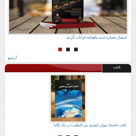
انتشار شماره جدید ماهنامه فراتاب کُ
آرشیو
کتاب
دل عضلانی (رویکرد جاندا)» در یک نگاه
کتاب «اسناد دیوان کیفری بین المللی»