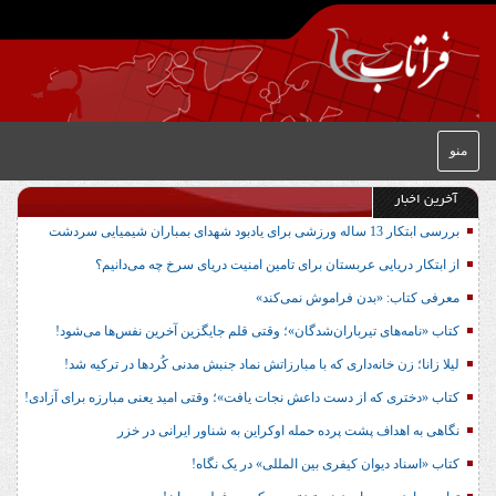
منو
آخرین اخبار
بررسی ابتکار 13 ساله ورزشی برای یادبود شهدای بمباران شیمیایی سردشت
از ابتکار دریایی عربستان برای تامین امنیت دریای سرخ چه می‌دانیم؟
معرفی کتاب: «بدن فراموش نمی‌کند»
کتاب «نامه‌های تیرباران‌شدگان»؛ وقتی قلم جایگزین آخرین نفس‌ها می‌شود!
لیلا زانا؛ زن خانه‌داری که با مبارزاتش نماد جنبش مدنی کُردها در ترکیه شد!
کتاب «دختری که از دست داعش نجات یافت»؛ وقتی امید یعنی مبارزه برای آزادی!
نگاهی به اهداف پشت پرده حمله اوکراین به شناور ایرانی در خزر
کتاب «اسناد دیوان کیفری بین المللی» در یک نگاه!