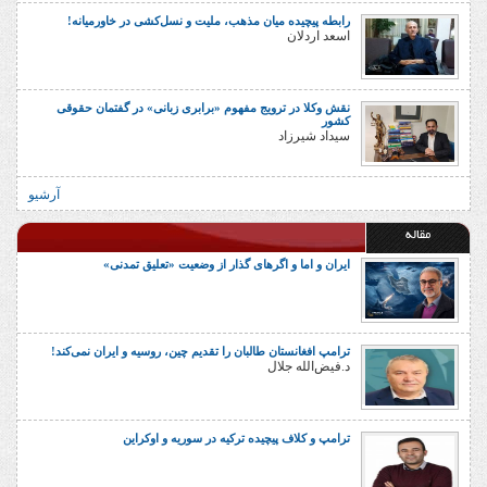
رابطه پیچیده میان مذهب، ملیت و نسل‌کشی در خاورمیانه!
اسعد اردلان
نقش وکلا در ترویج مفهوم «برابری زبانی» در گفتمان حقوقی
کشور
سیداد شیرزاد
آرشیو
مقاله
ایران و اما و اگرهای گذار از وضعیت «تعلیق تمدنی»
ترامپ افغانستان طالبان را تقدیم چین، روسیه و ایران نمی‌کند!
د.فیض‌الله جلال
ترامپ و کلاف پیچیده ترکیه در سوریه و اوکراین