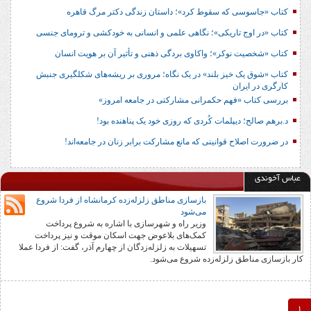
کتاب «جاسوسی که سقوط کرد»؛ داستان زندگی دکتر مرگ قاهره
کتاب «در اوج تاریکی»؛ نگاهی علمی و انسانی به خودکشی و ترومای جنسی
کتاب «شخصیت نوکر»؛ واکاوی بردگی ذهنی و تأثیر آن بر هویت انسان
کتاب «شوق یک خیز بلند» در یک نگاه؛ مروری بر ریشه‌های شکل‎گیری جنبش
کارگری در ایران
بررسی کتاب «فهم حکمرانی مشارکتی در جامعه امروز»
د.برهم صالح؛ دیپلمات کُردی که روزی خود یک پناهنده بود!
در ضرورت اصلاح قوانینی که مانع مشارکت برابر زنان در جامعه‌اند!
عباس آخوندی
بازسازی مناطق زلزله‌زده کرمانشاه از فردا شروع
می‌شود
وزیر راه و شهرسازی با اشاره به شروع پرداخت
کمک‌های بلاعوض جهت اسکان موقت و نیز پرداخت
تسهیلات به زلزله‌زدگان از چهارم آذر، گفت: از فردا عملا
کار بازسازی مناطق زلزله‌زده شروع می‌شود.
1