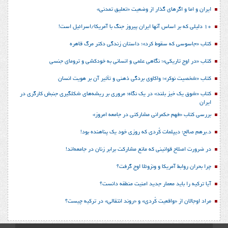
ایران و اما و اگرهای گذار از وضعیت «تعلیق تمدنی»
10 دلیلی که بر اساس آنها ایران پیروز جنگ با آمریکا/اسرائیل است!
کتاب «جاسوسی که سقوط کرد»؛ داستان زندگی دکتر مرگ قاهره
کتاب «در اوج تاریکی»؛ نگاهی علمی و انسانی به خودکشی و ترومای جنسی
کتاب «شخصیت نوکر»؛ واکاوی بردگی ذهنی و تأثیر آن بر هویت انسان
کتاب «شوق یک خیز بلند» در یک نگاه؛ مروری بر ریشه‌های شکل‎گیری جنبش کارگری در
ایران
بررسی کتاب «فهم حکمرانی مشارکتی در جامعه امروز»
د.برهم صالح؛ دیپلمات کُردی که روزی خود یک پناهنده بود!
در ضرورت اصلاح قوانینی که مانع مشارکت برابر زنان در جامعه‌اند!
چرا بحران روابط آمریکا و ونزوئلا اوج گرفت؟
آیا ترکیه را باید معمار جدید امنیت منطقه دانست؟
مراد اوجالان از «واقعیت کُردی» و «روند انتقالی» در ترکیه چیست؟