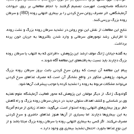
دانشگاه ماساچوست امهرست تصمیم گرفتند با انجام مطالعاتی بر روی حیوانات
آزمایشگاهی، اثر مصرف روغن سرخ کردنی را بر بیماری التهابی روده (IBD) و سرطان
روده بزرگ بررسی کنند.
نتایج این مطالعات از نقش این نوع روغن در تشدید سرطان روده بزرگ و نشت روده،
تا افزایش رشد تومورهای سرطانی و وارد شدن باکتری‌ها به جریان خون پرده
برداشت.
به گفته جیانان ژانگ مولف ارشد این پژوهش، «افرادی که به التهاب یا سرطان روده
بزرگ دچارند باید نسبت به یافته‌های این مطالعه آگاه شوند.»
پیام این مطالعه آن نیست که روغن سرخ کردنی باعث بروز سرطان روده بزرگ
می‌شود، پژوهش مذکور در واقع نشانگر آن است که مصرف غذاهای سرخ کردنی
می‌تواند مشکلات مربوط به روده را تشدید کرده یا موجب پیشرفت آن‌ها شود.
گوادونگ ژانگ از دیگر مولفان این پژوهش که محور فعالیت آزمایشگاه علوم تغذیه
وی بر شناسایی و کشف اهداف سلولی جدید در درمان سرطان روده بزرگ و راه کاهش
خطر بروز بیماری‌های التهابی روده استوار است، می‌گوید: «تعداد زیادی از مردم آمریکا
به این بیماری‌ها دچارند اما بسیاری از آن‌ها هنوز غذاهای حاضری و سرخ کردنی
مصرف می‌کنند. اگر کسی به بیماری التهابی روده یا سرطان روده بزرگ مبتلا باشد و از
این نوع غذاها بخورد، احتمال تشدید بیماری وی وجود دارد.»