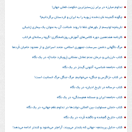
تداوم مبارزه در برابر زن‌ستیزترین حکومت فعلی جهان!
چگونه گنجینه غارت‌شده زیویه را به ایران و کردستان برگردانیم؟
تاریخچه اوتیسم از باورهای غلط تا روند شناخت آن به عنوان یک بیماری ژنتیکی
کارنامه هفدهمین دوره کلاس‌های آموزش روزنامه‌نگاری–گروه رسانه‌ای فراتاب
مرگ ناگهانی دشمن سرسخت جمهوری اسلامی، متحد اسرائیل و از معدود حامیان کُردها
کتاب «ارزیابی و درمان عدم تعادل عضلانی (رویکرد جاندا)» در یک نگاه
کتاب «جامعه شناسی» آنتونی گیدنز در یک نگاه
در کتاب «زاگرس و جنگل» می‌خوانیم: مرگ جنگل مرگ انسانیت است!
کتاب «رساله در تاریخ ادیان» در یک نگاه
کتاب «جامعه ایران و مسئله هم‌بستگی» در یک نگاه
کتاب «تجلی مسئولیت بین المللی دولت‌ها در تداوم نظم جهانی» در یک نگاه
کتاب «تاریخ گم‌شده و ناگفته کُرد» در یک نگاه
کتاب «دلیل پریدنم»؛ جهانی که بلندتر می‌بیند، آرام‌تر می‌شنود و کندتر ادامه می‌دهد!