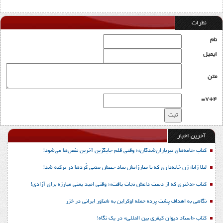
نظرات
نام
ایمیل
متن
7+4=
آخرین اخبار
کتاب «نامه‌های تیرباران‌شدگان»؛ وقتی قلم جایگزین آخرین نفس‌ها می‌شود!
لیلا زانا؛ زن خانه‌داری که با مبارزاتش نماد جنبش مدنی کُردها در ترکیه شد!
کتاب «دختری که از دست داعش نجات یافت»؛ وقتی امید یعنی مبارزه برای آزادی!
نگاهی به اهداف پشت پرده حمله اوکراین به شناور ایرانی در خزر
کتاب «اسناد دیوان کیفری بین المللی» در یک نگاه!