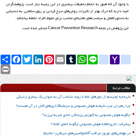
با وجود آن که هنوز به انجام تحقیقات بیشتری در این زمینه نیاز است، پژوهشگران
امید دارند که درک بهتر از تاثیرات روغن‌های سرخ کردنی بر روی سلامتی، به دستیابی
به دستورالعمل و سیاست‌های تغذیه‌ای مناسب برای عموم افراد جامعه بیانجامد.
این پژوهش در مجله Cancer Prevention Research منتشر شده است
Yahoo
yahoo_messenger
Line
google_bookmarks
WhatsApp
Tumblr
Email
Pinterest
LinkedIn
Twitter
Facebook
اشتراک
Mail
Print
مطالب مرتبط
تاریخچه اوتیسم از باورهای غلط تا روند شناخت آن به عنوان یک بیماری ژنتیکی
چرا رهبران عرب شیفته هوش مصنوعی و سرمایه‌گذاری‌های کلان در آن هستند؟
چگونه هوش مصنوعی به آموزش پزشکان حادق ضربه می‌زند؟
پیشرفت خارق‌العاده هوش‌ مصنوعی چگونه اتفاق افتاد؟
در مهمانی‌های نوروز مراقب آفلاتوکسین‌های سرطان‌زا‌ باشیم!